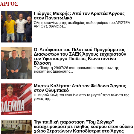
ΑΡΓΟΣ
Γιώργος Μακρής: Από τον Αριστέα Άργους
στον Παναιτωλικό
Όλη η οικογένεια της ακαδημίας ποδοσφαίρου του ΑΡΙΣΤΕΑ
ΑΡΓΟΥΣ συγχαίρε...
Οι Απόφοιτοι του Πιλοτικού Προγράμματος
Διασωστών του ΣΑΕΚ Άργους ευχαριστούν
τον Υφυπουργό Παιδείας Κωνσταντίνο
Βλάσση
Την Τετάρτη 29/07/26 αντιπροσωπεία αποφοίτων της
ειδικότητας Διασώστης...
Μυρτώ Κολέμπα: Από τον Φείδωνα Άργους
στον Ολυμπιακό
Η Μυρτώ Κολέμπα είναι ένα από τα μεγαλύτερα ταλέντα της
γενιάς της. ...
Την παιδική παράσταση "Τομ Σώγιερ"
καταχειροκρότησε πλήθος κόσμου στον αύλειο
χώρο Στρατώνων Καποδίστρια στο Άργος