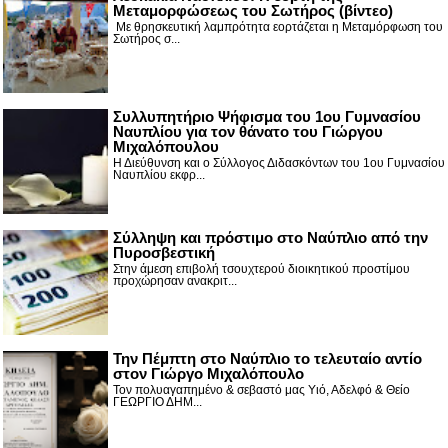
Μεταμορφώσεως του Σωτήρος (βίντεο)
Με θρησκευτική λαμπρότητα εορτάζεται η Μεταμόρφωση του
Σωτήρος σ...
Συλλυπητήριο Ψήφισμα του 1ου Γυμνασίου
Ναυπλίου για τον θάνατο του Γιώργου
Μιχαλόπουλου
Η Διεύθυνση και ο Σύλλογος Διδασκόντων του 1ου Γυμνασίου
Ναυπλίου εκφρ...
Σύλληψη και πρόστιμο στο Ναύπλιο από την
Πυροσβεστική
Στην άμεση επιβολή τσουχτερού διοικητικού προστίμου
προχώρησαν ανακριτ...
Την Πέμπτη στο Ναύπλιο το τελευταίο αντίο
στον Γιώργο Μιχαλόπουλο
Τον πολυαγαπημένο & σεβαστό μας Υιό, Αδελφό & Θείο
ΓΕΩΡΓΙΟ ΔΗΜ...