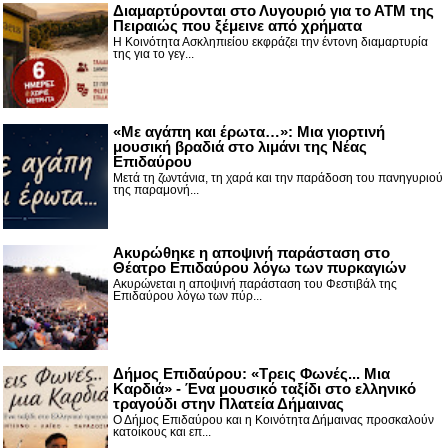
Διαμαρτύρονται στο Λυγουριό για το ΑΤΜ της
Πειραιώς που ξέμεινε από χρήματα
Η Κοινότητα Ασκληπιείου εκφράζει την έντονη διαμαρτυρία
της για το γεγ...
«Με αγάπη και έρωτα…»: Μια γιορτινή
μουσική βραδιά στο λιμάνι της Νέας
Επιδαύρου
Μετά τη ζωντάνια, τη χαρά και την παράδοση του πανηγυριού
της παραμονή...
Ακυρώθηκε η αποψινή παράσταση στο
Θέατρο Επιδαύρου λόγω των πυρκαγιών
Ακυρώνεται η αποψινή παράσταση του Φεστιβάλ της
Επιδαύρου λόγω των πύρ...
Δήμος Επιδαύρου: «Τρεις Φωνές... Μια
Καρδιά» - Ένα μουσικό ταξίδι στο ελληνικό
τραγούδι στην Πλατεία Δήμαινας
Ο Δήμος Επιδαύρου και η Κοινότητα Δήμαινας προσκαλούν
κατοίκους και επ...