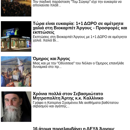
Την παιδική παράσταση "Τομ Σώγιερ" είχε την ευκαιρία να
απολαύσει πλήθ...
Τώρα είναι ευκαιρία: 1+1 ΔΩΡΟ σε αμέτρητα
χαλιά στη Βιοκαρπέτ Άργους - Προσφορές και
εκπτώσεις
Εκπτώσεις στη Βιοκαρπέτ Άργους με 1+1 ΔΩΡΟ σε αμέτρητα
χαλιά. Χαλιά Βι...
Όμηρος και Άργος
Μιας και με την "Οδύσσεια" του Νόλαν ο Όμηρος επανήλθε
δυναμικά στο πρ...
Χρόνια πολλά στον Σεβασμιώτατο
Μητροπολίτη Άρτης κ.κ. Καλλίνικο
Γράφει η Κατερίνα Σχισμένου:Με αισθήματα βαθύτατου
σεβασμού και αγάπης...
16 άτομα προσλαμβάνει η ΔΕΥΑ Άργους