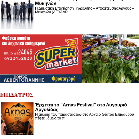
Μυκηνών
Η Δημοτική Επιχείρηση Ύδρευσης – Αποχέτευσης Άργους –
Μυκηνών (ΔΕΥΑΑΡ....
ΕΠΙΔΑΥΡΟΣ
Έρχεται το "Arnas Festival" στο Λυγουριό
Αργολίδας
Η αυλαία των παραστάσεων στο Αρχαίο Θέατρο Επιδαύρου
πέφτει, όμως το π...