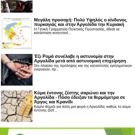
Μεγάλη προσοχή: Πολύ Υψηλός ο κίνδυνος
πυρκαγιάς και στην Αργολίδα την Κυριακή
Η Γενική Γραμματεία Πολιτικής Προστασίας, έθεσε σε
κατάσταση κινητοποί...
Έξι Ρομά συνέλαβε η αστυνομία στην
Αργολίδα μετά από αστυνομική επιχείρηση
Στο πλαίσιο της πρόληψης και της καταστολής εγκληματικών
ενεργειών, πρ...
Κύμα έντονης ζέστης σαρώνει και την
Αργολίδα - Πόσο έδειξαν τα θερμόμετρα σε
Άργος και Κρανίδι
Καμίνι θύμιζε για άλλη μια φορά η Αργολίδα, καθώς το κύμα
έντονης ζέστ...