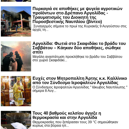
Πυρκαγιά σε αποθήκες με ψυγεία αγροτικών
προϊόντων στο Δρέπανο Αργολίδας -
Τραυματισμός του Διοικητή της
Πυροσβεστικής Ναυπλίου (βίντεο)
Συναγερμός σήμανε το πρωί της Κυριακής 9 Αυγούστου στις
αρχές τη...
Αργολίδα: Φωτιά στο Σκαφιδάκι το βράδυ του
Σαββάτου – Κάηκαν δύο αποθήκες, σώθηκε
σπίτι
Μεγάλη αναστάτωση προκλήθηκε το βράδυ του Σαββάτου
στο χωριό Σκαφιδάκι...
Ευχές στον Μητροπολίτη Άρτης κ.κ. Καλλίνικο
από τον Σύνδεσμο Ιεροψαλτών Αργολίδας
Ο Σύνδεσμος Ιεροψαλτών Αργολίδας '' Ιάκωβος Ναυπλίωτης ''
σήμερα 8 Αυγ...
Τους 40 βαθμούς κελσίου άγγιξε η
θερμοκρασία και στην Αργολίδα
Θερμοκρασίες που ξεπέρασαν τους 39 °C σημειώθηκαν
κυρίως στα βόρεια ηπ...