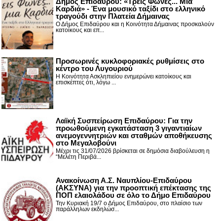
Δήμος Επιδαύρου: «Τρεις Φωνές... Μια
Καρδιά» - Ένα μουσικό ταξίδι στο ελληνικό
τραγούδι στην Πλατεία Δήμαινας
Ο Δήμος Επιδαύρου και η Κοινότητα Δήμαινας προσκαλούν
κατοίκους και επ...
Προσωρινές κυκλοφοριακές ρυθμίσεις στο
κέντρο του Λυγουριού
Η Κοινότητα Ασκληπιείου ενημερώνει κατοίκους και
επισκέπτες ότι, λόγω ...
Λαϊκή Συσπείρωση Επιδαύρου: Για την
προωθούμενη εγκατάσταση 3 γιγαντιαίων
ανεμογεννητριών και σταθμών αποθήκευσης
στο Μεγαλοβούνι
Μέχρι τις 31/07/2026 βρίσκεται σε δημόσια διαβούλευση η
“Μελέτη Περιβά...
Ανακοίνωση Α.Σ. Ναυπλίου-Επιδαύρου
(ΑΚΣΥΝΑ) για την προοπτική επέκτασης της
ΠΟΠ ελαιολάδου σε όλο το Δήμο Επιδαύρου
Την Κυριακή 19/7 ο Δήμος Επιδαύρου, στο πλαίσιο των
παράλληλων εκδηλώσ...