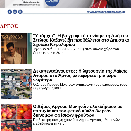
ΑΡΓΟΣ
"Υπάρχω": Η βιογραφική ταινία με τη ζωή του
Στέλιου Καζαντζίδη προβάλλεται στο Δημοτικό
Σχολείο Κεφαλαρίου
Την Κυριακή 09.08.2026 (21:00) στον αύλειο χώρο του
Δημοτικού Σχολείου...
Δεκαπενταύγουστος: H λειτουργία της Λαϊκής
Αγοράς στο Άργος μεταφέρεται μια μέρα
νωρίτερα
Ο Δήμος Άργους Μυκηνών ενημερώνει τους εμπόρους, τους
παραγωγούς και τ...
Ο Δήμος Άργους Μυκηνών ολοκλήρωσε με
επιτυχία και τον φετινό κύκλο δωρεάν
διανομών φρέσκων φρούτων
Για δεύτερη συνεχή χρονιά, ο Δήμος Άργους - Μυκηνών
επιβεβαιώνει την έ...