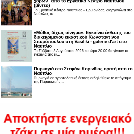
χορών" από το Εργατικό Κέντρο Ναυπλίου
(βίντεο)
Το Εργατικό Κέντρο Ναυπλίας – Ερμιονίδας, διοργανώνει στο
Ναύπλιο, το ...
«Μύθος δίχως αίνιγμα»: Εγκαίνια έκθεσης του
διακεκριμένου εικαστικού Κωνσταντίνου
Σπυρόπουλου στη Vasiliki - galerie d'art στο
Ναύπλιο
Το Σάββατο 8 Αυγούστου 2026 και ώρα 20:00 θα γίνουν τα
εγκαίνια της έκ...
Πυρκαγιά στο Στεφάνι Κορινθίας ορατή από το
Ναύπλιο
Πυρκαγιά σε αγροτοδασική έκταση εκδηλώθηκε το απόγευμα
της Παρασκευής ...