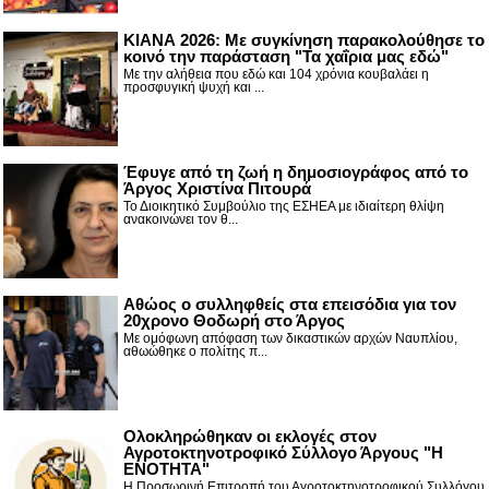
ΚΙΑΝΑ 2026: Με συγκίνηση παρακολούθησε το
κοινό την παράσταση "Τα χαΐρια μας εδώ"
Με την αλήθεια που εδώ και 104 χρόνια κουβαλάει η
προσφυγική ψυχή και ...
Έφυγε από τη ζωή η δημοσιογράφος από το
Άργος Χριστίνα Πιτουρά
Το Διοικητικό Συμβούλιο της ΕΣΗΕΑ με ιδιαίτερη θλίψη
ανακοινώνει τον θ...
Αθώος ο συλληφθείς στα επεισόδια για τον
20χρονο Θοδωρή στο Άργος
Με ομόφωνη απόφαση των δικαστικών αρχών Ναυπλίου,
αθωώθηκε ο πολίτης π...
Ολοκληρώθηκαν οι εκλογές στον
Αγροτοκτηνοτροφικό Σύλλογο Άργους "Η
ΕΝΟΤΗΤΑ"
Η Προσωρινή Επιτροπή του Αγροτοκτηνοτροφικού Συλλόγου