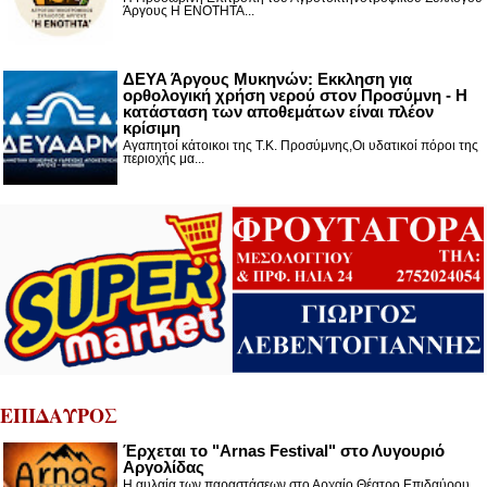
Άργους Η ΕΝΟΤΗΤΑ...
ΔΕΥΑ Άργους Μυκηνών: Εκκληση για
ορθολογική χρήση νερού στον Προσύμνη - Η
κατάσταση των αποθεμάτων είναι πλέον
κρίσιμη
Αγαπητοί κάτοικοι της Τ.Κ. Προσύμνης,Οι υδατικοί πόροι της
περιοχής μα...
ΕΠΙΔΑΥΡΟΣ
Έρχεται το "Arnas Festival" στο Λυγουριό
Αργολίδας
Η αυλαία των παραστάσεων στο Αρχαίο Θέατρο Επιδαύρου