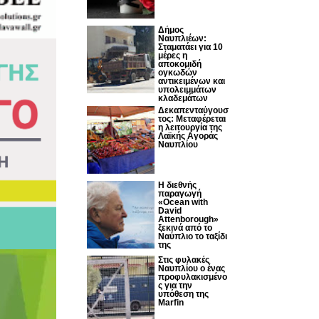
Δήμος
Ναυπλιέων:
Σταματάει για 10
μέρες η
αποκομιδή
ογκωδών
αντικειμένων και
υπολειμμάτων
κλαδεμάτων
Δεκαπενταύγουσ
τος: Μεταφέρεται
η λειτουργία της
Λαϊκής Αγοράς
Ναυπλίου
Η διεθνής
παραγωγή
«Ocean with
David
Attenborough»
ξεκινά από το
Ναύπλιο το ταξίδι
της
Στις φυλακές
Ναυπλίου ο ένας
προφυλακισμένο
ς για την
υπόθεση της
Marfin