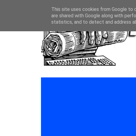
This site uses cookies from Google to de
are shared with Google along with perfo
statistics, and to detect and address a