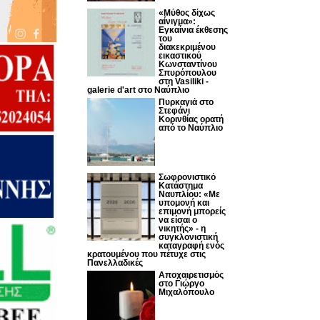
«Μύθος δίχως
αίνιγμα»:
Εγκαίνια έκθεσης
του
διακεκριμένου
εικαστικού
Κωνσταντίνου
Σπυρόπουλου
στη Vasiliki -
galerie d'art στο Ναύπλιο
Πυρκαγιά στο
Στεφάνι
Κορινθίας ορατή
από το Ναύπλιο
Σωφρονιστικό
Κατάστημα
Ναυπλίου: «Με
υπομονή και
επιμονή μπορείς
να είσαι ο
νικητής» - η
συγκλονιστική
καταγραφή ενός
κρατουμένου που πέτυχε στις
Πανελλαδικές
Αποχαιρετισμός
στο Γιώργο
Μιχαλόπουλο