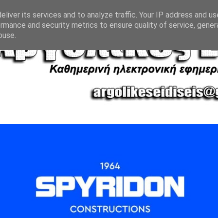
liver its services and to analyze traffic. Your IP address and u
rmance and security metrics to ensure quality of service, gene
buse.