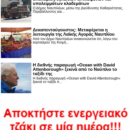
υπολειμμάτων κλαδεμάτων
Ο Δήμος Ναυπλιέων, μέσω της Διεύθυνσης Καθαριότητας,
Περιβάλλοντος και...
Δεκαπενταύγουστος: Μεταφέρεται η
λειτουργία της Λαϊκής Αγοράς Ναυπλίου
Από τον Δήμο Ναυπλιέων ανακοινώνεται ότι, λόγω του
εορτασμού της Κοιμή...
Η διεθνής παραγωγή «Ocean with David
Attenborough» ξεκινά από το Ναύπλιο το
ταξίδι της
Η διεθνής παραγωγή «Ocean with David Attenborough»
ξεκινά το ταξίδι π...