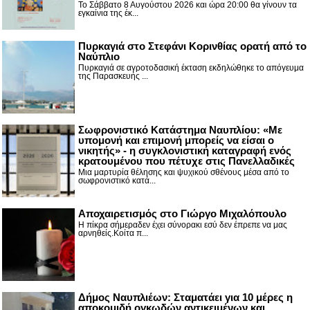
Το Σάββατο 8 Αυγούστου 2026 και ώρα 20:00 θα γίνουν τα
εγκαίνια της έκ...
Πυρκαγιά στο Στεφάνι Κορινθίας ορατή από το
Ναύπλιο
Πυρκαγιά σε αγροτοδασική έκταση εκδηλώθηκε το απόγευμα
της Παρασκευής ...
Σωφρονιστικό Κατάστημα Ναυπλίου: «Με
υπομονή και επιμονή μπορείς να είσαι ο
νικητής» - η συγκλονιστική καταγραφή ενός
κρατουμένου που πέτυχε στις Πανελλαδικές
Μια μαρτυρία θέλησης και ψυχικού σθένους μέσα από το
σωφρονιστικό κατά...
Αποχαιρετισμός στο Γιώργο Μιχαλόπουλο
Η πίκρα σήμεραδεν έχει σύνορακι εσύ δεν έπρεπε να μας
αρνηθείς.Κοίτα π...
Δήμος Ναυπλιέων: Σταματάει για 10 μέρες η
αποκομιδή ογκωδών αντικειμένων και