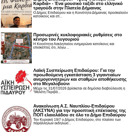
Καρδιά» - Ένα μουσικό ταξίδι στο ελληνικό
τραγούδι στην Πλατεία Δήμαινας
Ο Δήμος Επιδαύρου και η Κοινότητα Δήμαινας προσκαλούν
κατοίκους και επ...
Προσωρινές κυκλοφοριακές ρυθμίσεις στο
κέντρο του Λυγουριού
Η Κοινότητα Ασκληπιείου ενημερώνει κατοίκους και
επισκέπτες ότι, λόγω ...
Λαϊκή Συσπείρωση Επιδαύρου: Για την
προωθούμενη εγκατάσταση 3 γιγαντιαίων
ανεμογεννητριών και σταθμών αποθήκευσης
στο Μεγαλοβούνι
Μέχρι τις 31/07/2026 βρίσκεται σε δημόσια διαβούλευση η
“Μελέτη Περιβά...
Ανακοίνωση Α.Σ. Ναυπλίου-Επιδαύρου
(ΑΚΣΥΝΑ) για την προοπτική επέκτασης της
ΠΟΠ ελαιολάδου σε όλο το Δήμο Επιδαύρου
Την Κυριακή 19/7 ο Δήμος Επιδαύρου, στο πλαίσιο των
παράλληλων εκδηλώσ...