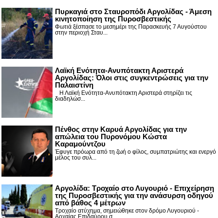
Πυρκαγιά στο Σταυροπόδι Αργολίδας - Άμεση
κινητοποίηση της Πυροσβεστικής
Φωτιά ξέσπασε το μεσημέρι της Παρασκευής 7 Αυγούστου
στην περιοχή Σταυ...
Λαϊκή Ενότητα-Ανυπότακτη Αριστερά
Αργολίδας: Όλοι στις συγκεντρώσεις για την
Παλαιστίνη
Η Λαϊκή Ενότητα-Ανυπότακτη Αριστερά στηρίζει τις
διαδηλώσ...
Πένθος στην Καρυά Αργολίδας για την
απώλεια του Πυρονόμου Κώστα
Καραμούντζου
Έφυγε πρόωρα από τη ζωή ο φίλος, συμπατριώτης και ενεργό
μέλος του συλ...
Αργολίδα: Τροχαίο στο Λυγουριό - Επιχείρηση
της Πυροσβεστικής για την ανάσυρση οδηγού
από βάθος 4 μέτρων
Τροχαίο ατύχημα, σημειώθηκε στον δρόμο Λυγουριού -
Αρχαίας Επιδαύρου σ...