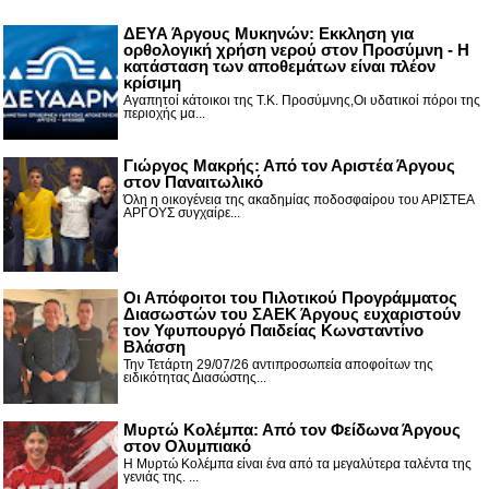
ΔΕΥΑ Άργους Μυκηνών: Εκκληση για
ορθολογική χρήση νερού στον Προσύμνη - Η
κατάσταση των αποθεμάτων είναι πλέον
κρίσιμη
Αγαπητοί κάτοικοι της Τ.Κ. Προσύμνης,Οι υδατικοί πόροι της
περιοχής μα...
Γιώργος Μακρής: Από τον Αριστέα Άργους
στον Παναιτωλικό
Όλη η οικογένεια της ακαδημίας ποδοσφαίρου του ΑΡΙΣΤΕΑ
ΑΡΓΟΥΣ συγχαίρε...
Οι Απόφοιτοι του Πιλοτικού Προγράμματος
Διασωστών του ΣΑΕΚ Άργους ευχαριστούν
τον Υφυπουργό Παιδείας Κωνσταντίνο
Βλάσση
Την Τετάρτη 29/07/26 αντιπροσωπεία αποφοίτων της
ειδικότητας Διασώστης...
Μυρτώ Κολέμπα: Από τον Φείδωνα Άργους
στον Ολυμπιακό
Η Μυρτώ Κολέμπα είναι ένα από τα μεγαλύτερα ταλέντα της
γενιάς της. ...