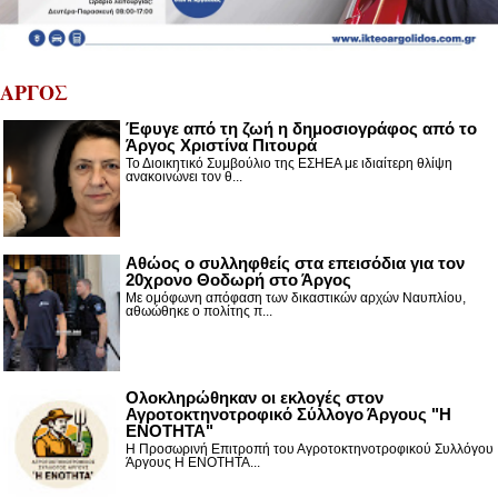
ΑΡΓΟΣ
Έφυγε από τη ζωή η δημοσιογράφος από το
Άργος Χριστίνα Πιτουρά
Το Διοικητικό Συμβούλιο της ΕΣΗΕΑ με ιδιαίτερη θλίψη
ανακοινώνει τον θ...
Αθώος ο συλληφθείς στα επεισόδια για τον
20χρονο Θοδωρή στο Άργος
Με ομόφωνη απόφαση των δικαστικών αρχών Ναυπλίου,
αθωώθηκε ο πολίτης π...
Ολοκληρώθηκαν οι εκλογές στον
Αγροτοκτηνοτροφικό Σύλλογο Άργους "Η
ΕΝΟΤΗΤΑ"
Η Προσωρινή Επιτροπή του Αγροτοκτηνοτροφικού Συλλόγου
Άργους Η ΕΝΟΤΗΤΑ...