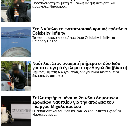
Προφυλακίστηκαν με τη σύμφωνη γνώμη ανακριτή και
εισαγγελέα Ναυπλίου,...
Στο Ναύπλιο το εντυπωσιακό κρουαζιερόπλοιο
Celebrity Infinity
Το εντυπωσιακό κρουαζιερόπλοιο Celebrity Infinity της
Celebrity Cruise...
Nαύπλιο: Στον ανακριτή σήμερα οι δύο Ινδοί
για το στυγερό έγκλημα στην Αργολίδα (βίντεο)
Σήμερα, Πέμπτη 6 Αυγούστου, οδηγήθηκαν ενώπιον των
δικαστικών αρχών οι...
Συλλυπητήριο μήνυμα 2ου-5ου Δημοτικών
Σχολείων Ναυπλίου για την απώλεια του
Γιώργου Μιχαλόπουλου
Οι εκπαιδευτικοί του 2ου και του 5ου Δημοτικών Σχολείων
Ναυπλίου, με α...