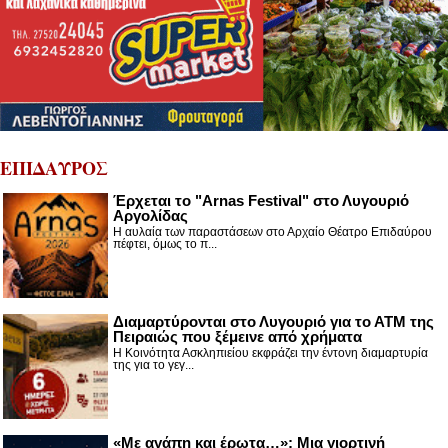
ΕΠΙΔΑΥΡΟΣ
Έρχεται το "Arnas Festival" στο Λυγουριό
Αργολίδας
Η αυλαία των παραστάσεων στο Αρχαίο Θέατρο Επιδαύρου
πέφτει, όμως το π...
Διαμαρτύρονται στο Λυγουριό για το ΑΤΜ της
Πειραιώς που ξέμεινε από χρήματα
Η Κοινότητα Ασκληπιείου εκφράζει την έντονη διαμαρτυρία
της για το γεγ...
«Με αγάπη και έρωτα…»: Μια γιορτινή