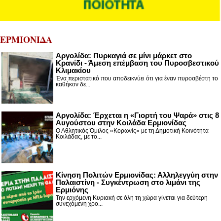
ΕΡΜΙΟΝΙΔΑ
Αργολίδα: Πυρκαγιά σε μίνι μάρκετ στο
Κρανίδι - Άμεση επέμβαση του Πυροσβεστικού
Κλιμακίου
Ένα περιστατικό που αποδεικνύει ότι για έναν πυροσβέστη το
καθήκον δε...
Αργολίδα: Έρχεται η «Γιορτή του Ψαρά» στις 8
Αυγούστου στην Κοιλάδα Ερμιονίδας
Ο Αθλητικός Όμιλος «Κορωνίς» με τη Δημοτική Κοινότητα
Κοιλάδας, με το...
Κίνηση Πολιτών Ερμιονίδας: Αλληλεγγύη στην
Παλαιστίνη - Συγκέντρωση στο λιμάνι της
Ερμιόνης
Την ερχόμενη Κυριακή σε όλη τη χώρα γίνεται για δεύτερη
συνεχόμενη χρο...