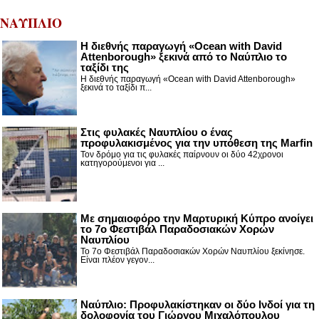
ΝΑΥΠΛΙΟ
Η διεθνής παραγωγή «Ocean with David
Attenborough» ξεκινά από το Ναύπλιο το
ταξίδι της
Η διεθνής παραγωγή «Ocean with David Attenborough»
ξεκινά το ταξίδι π...
Στις φυλακές Ναυπλίου ο ένας
προφυλακισμένος για την υπόθεση της Marfin
Τον δρόμο για τις φυλακές παίρνουν οι δύο 42χρονοι
κατηγορούμενοι για ...
Με σημαιοφόρο την Μαρτυρική Κύπρο ανοίγει
το 7ο Φεστιβάλ Παραδοσιακών Χορών
Ναυπλίου
Το 7ο Φεστιβάλ Παραδοσιακών Χορών Ναυπλίου ξεκίνησε.
Είναι πλέον γεγον...
Ναύπλιο: Προφυλακίστηκαν οι δύο Ινδοί για τη
δολοφονία του Γιώργου Μιχαλόπουλου