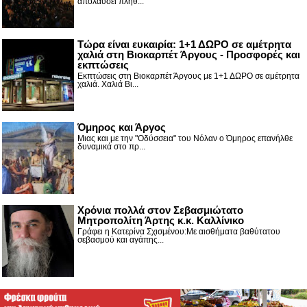
απολαύσει πλήθ...
Τώρα είναι ευκαιρία: 1+1 ΔΩΡΟ σε αμέτρητα
χαλιά στη Βιοκαρπέτ Άργους - Προσφορές και
εκπτώσεις
Εκπτώσεις στη Βιοκαρπέτ Άργους με 1+1 ΔΩΡΟ σε αμέτρητα
χαλιά. Χαλιά Βι...
Όμηρος και Άργος
Μιας και με την "Οδύσσεια" του Νόλαν ο Όμηρος επανήλθε
δυναμικά στο πρ...
Χρόνια πολλά στον Σεβασμιώτατο
Μητροπολίτη Άρτης κ.κ. Καλλίνικο
Γράφει η Κατερίνα Σχισμένου:Με αισθήματα βαθύτατου
σεβασμού και αγάπης...