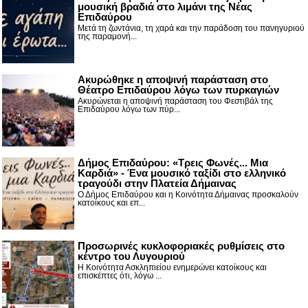
μουσική βραδιά στο λιμάνι της Νέας
Επιδαύρου
Μετά τη ζωντάνια, τη χαρά και την παράδοση του πανηγυριού
της παραμονή...
Ακυρώθηκε η αποψινή παράσταση στο
Θέατρο Επιδαύρου λόγω των πυρκαγιών
Ακυρώνεται η αποψινή παράσταση του Φεστιβάλ της
Επιδαύρου λόγω των πύρ...
Δήμος Επιδαύρου: «Τρεις Φωνές... Μια
Καρδιά» - Ένα μουσικό ταξίδι στο ελληνικό
τραγούδι στην Πλατεία Δήμαινας
Ο Δήμος Επιδαύρου και η Κοινότητα Δήμαινας προσκαλούν
κατοίκους και επ...
Προσωρινές κυκλοφοριακές ρυθμίσεις στο
κέντρο του Λυγουριού
Η Κοινότητα Ασκληπιείου ενημερώνει κατοίκους και
επισκέπτες ότι, λόγω ...