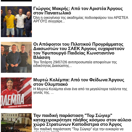
Γιώργος Μακρής: Από τον Αριστέα Άργους
στον Παναιτωλικό
Όλη η οικογένεια της ακαδημίας ποδοσφαίρου του ΑΡΙΣΤΕΑ
ΑΡΓΟΥΣ συγχαίρε...
Οι Απόφοιτοι του Πιλοτικού Προγράμματος
Διασωστών του ΣΑΕΚ Άργους ευχαριστούν
τον Υφυπουργό Παιδείας Κωνσταντίνο
Βλάσση
Την Τετάρτη 29/07/26 αντιπροσωπεία αποφοίτων της
ειδικότητας Διασώστης...
Μυρτώ Κολέμπα: Από τον Φείδωνα Άργους
στον Ολυμπιακό
Η Μυρτώ Κολέμπα είναι ένα από τα μεγαλύτερα ταλέντα της
γενιάς της. ...
Την παιδική παράσταση "Τομ Σώγιερ"
καταχειροκρότησε πλήθος κόσμου στον αύλειο
χώρο Στρατώνων Καποδίστρια στο Άργος
Την παιδική παράσταση "Τομ Σώγιερ" είχε την ευκαιρία να