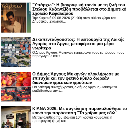
"Υπάρχω": Η βιογραφική ταινία με τη ζωή του
Στέλιου Καζαντζίδη προβάλλεται στο Δημοτικό
Σχολείο Κεφαλαρίου
Την Κυριακή 09.08.2026 (21:00) στον αύλειο χώρο του
Δημοτικού Σχολείου...
Δεκαπενταύγουστος: H λειτουργία της Λαϊκής
Αγοράς στο Άργος μεταφέρεται μια μέρα
νωρίτερα
Ο Δήμος Άργους Μυκηνών ενημερώνει τους εμπόρους, τους
παραγωγούς και τ...
Ο Δήμος Άργους Μυκηνών ολοκλήρωσε με
επιτυχία και τον φετινό κύκλο δωρεάν
διανομών φρέσκων φρούτων
Για δεύτερη συνεχή χρονιά, ο Δήμος Άργους - Μυκηνών
επιβεβαιώνει την έ...
ΚΙΑΝΑ 2026: Με συγκίνηση παρακολούθησε το
κοινό την παράσταση "Τα χαΐρια μας εδώ"
Με την αλήθεια που εδώ και 104 χρόνια κουβαλάει η
προσφυγική ψυχή και ...