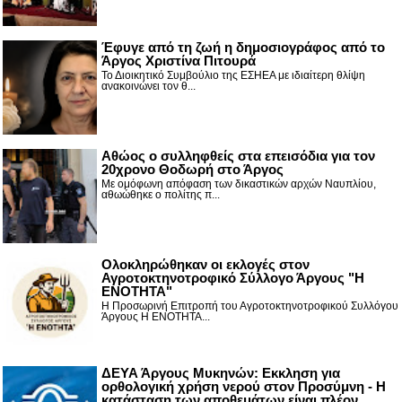
Έφυγε από τη ζωή η δημοσιογράφος από το
Άργος Χριστίνα Πιτουρά
Το Διοικητικό Συμβούλιο της ΕΣΗΕΑ με ιδιαίτερη θλίψη
ανακοινώνει τον θ...
Αθώος ο συλληφθείς στα επεισόδια για τον
20χρονο Θοδωρή στο Άργος
Με ομόφωνη απόφαση των δικαστικών αρχών Ναυπλίου,
αθωώθηκε ο πολίτης π...
Ολοκληρώθηκαν οι εκλογές στον
Αγροτοκτηνοτροφικό Σύλλογο Άργους "Η
ΕΝΟΤΗΤΑ"
Η Προσωρινή Επιτροπή του Αγροτοκτηνοτροφικού Συλλόγου
Άργους Η ΕΝΟΤΗΤΑ...
ΔΕΥΑ Άργους Μυκηνών: Εκκληση για
ορθολογική χρήση νερού στον Προσύμνη - Η
κατάσταση των αποθεμάτων είναι πλέον