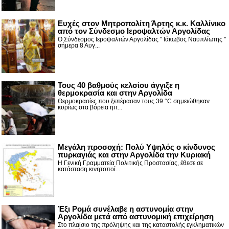
Ευχές στον Μητροπολίτη Άρτης κ.κ. Καλλίνικο
από τον Σύνδεσμο Ιεροψαλτών Αργολίδας
Ο Σύνδεσμος Ιεροψαλτών Αργολίδας '' Ιάκωβος Ναυπλίωτης ''
σήμερα 8 Αυγ...
Τους 40 βαθμούς κελσίου άγγιξε η
θερμοκρασία και στην Αργολίδα
Θερμοκρασίες που ξεπέρασαν τους 39 °C σημειώθηκαν
κυρίως στα βόρεια ηπ...
Μεγάλη προσοχή: Πολύ Υψηλός ο κίνδυνος
πυρκαγιάς και στην Αργολίδα την Κυριακή
Η Γενική Γραμματεία Πολιτικής Προστασίας, έθεσε σε
κατάσταση κινητοποί...
Έξι Ρομά συνέλαβε η αστυνομία στην
Αργολίδα μετά από αστυνομική επιχείρηση
Στο πλαίσιο της πρόληψης και της καταστολής εγκληματικών