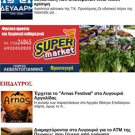
κρίσιμη
Αγαπητοί κάτοικοι της Τ.Κ. Προσύμνης,Οι υδατικοί πόροι της
περιοχής μα...
ΕΠΙΔΑΥΡΟΣ
Έρχεται το "Arnas Festival" στο Λυγουριό
Αργολίδας
Η αυλαία των παραστάσεων στο Αρχαίο Θέατρο Επιδαύρου
πέφτει, όμως το π...
Διαμαρτύρονται στο Λυγουριό για το ΑΤΜ της
Πειραιώς που ξέμεινε από χρήματα