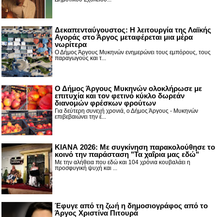
Δεκαπενταύγουστος: H λειτουργία της Λαϊκής
Αγοράς στο Άργος μεταφέρεται μια μέρα
νωρίτερα
Ο Δήμος Άργους Μυκηνών ενημερώνει τους εμπόρους, τους
παραγωγούς και τ...
Ο Δήμος Άργους Μυκηνών ολοκλήρωσε με
επιτυχία και τον φετινό κύκλο δωρεάν
διανομών φρέσκων φρούτων
Για δεύτερη συνεχή χρονιά, ο Δήμος Άργους - Μυκηνών
επιβεβαιώνει την έ...
ΚΙΑΝΑ 2026: Με συγκίνηση παρακολούθησε το
κοινό την παράσταση "Τα χαΐρια μας εδώ"
Με την αλήθεια που εδώ και 104 χρόνια κουβαλάει η
προσφυγική ψυχή και ...
Έφυγε από τη ζωή η δημοσιογράφος από το
Άργος Χριστίνα Πιτουρά