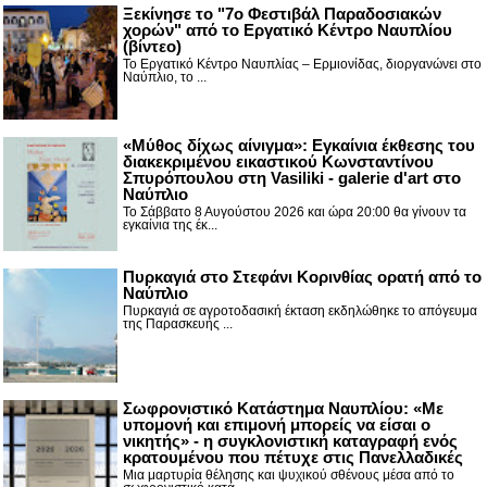
Ξεκίνησε το "7ο Φεστιβάλ Παραδοσιακών
χορών" από το Εργατικό Κέντρο Ναυπλίου
(βίντεο)
Το Εργατικό Κέντρο Ναυπλίας – Ερμιονίδας, διοργανώνει στο
Ναύπλιο, το ...
«Μύθος δίχως αίνιγμα»: Εγκαίνια έκθεσης του
διακεκριμένου εικαστικού Κωνσταντίνου
Σπυρόπουλου στη Vasiliki - galerie d'art στο
Ναύπλιο
Το Σάββατο 8 Αυγούστου 2026 και ώρα 20:00 θα γίνουν τα
εγκαίνια της έκ...
Πυρκαγιά στο Στεφάνι Κορινθίας ορατή από το
Ναύπλιο
Πυρκαγιά σε αγροτοδασική έκταση εκδηλώθηκε το απόγευμα
της Παρασκευής ...
Σωφρονιστικό Κατάστημα Ναυπλίου: «Με
υπομονή και επιμονή μπορείς να είσαι ο
νικητής» - η συγκλονιστική καταγραφή ενός
κρατουμένου που πέτυχε στις Πανελλαδικές
Μια μαρτυρία θέλησης και ψυχικού σθένους μέσα από το