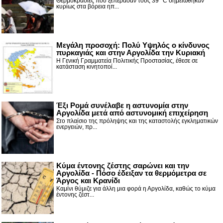
Θερμοκρασίες που ξεπέρασαν τους 39 °C σημειώθηκαν
κυρίως στα βόρεια ηπ...
Μεγάλη προσοχή: Πολύ Υψηλός ο κίνδυνος
πυρκαγιάς και στην Αργολίδα την Κυριακή
Η Γενική Γραμματεία Πολιτικής Προστασίας, έθεσε σε
κατάσταση κινητοποί...
Έξι Ρομά συνέλαβε η αστυνομία στην
Αργολίδα μετά από αστυνομική επιχείρηση
Στο πλαίσιο της πρόληψης και της καταστολής εγκληματικών
ενεργειών, πρ...
Κύμα έντονης ζέστης σαρώνει και την
Αργολίδα - Πόσο έδειξαν τα θερμόμετρα σε
Άργος και Κρανίδι
Καμίνι θύμιζε για άλλη μια φορά η Αργολίδα, καθώς το κύμα
έντονης ζέστ...