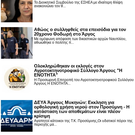
Το Διοικητικό Συμβούλιο της ΕΣΗΕΑ με ιδιαίτερη θλίψη
ανακοινώνει τον θ...
Αθώος ο συλληφθείς στα επεισόδια για τον
20χρονο Θοδωρή στο Άργος
Με ομόφωνη απόφαση των δικαστικών αρχών Ναυπλίου,
αθωώθηκε ο πολίτης π...
Ολοκληρώθηκαν οι εκλογές στον
Αγροτοκτηνοτροφικό Σύλλογο Άργους "Η
ΕΝΟΤΗΤΑ"
Η Προσωρινή Επιτροπή του Αγροτοκτηνοτροφικού Συλλόγου
Άργους Η ΕΝΟΤΗΤΑ...
ΔΕΥΑ Άργους Μυκηνών: Εκκληση για
ορθολογική χρήση νερού στον Προσύμνη - Η
κατάσταση των αποθεμάτων είναι πλέον
κρίσιμη
Αγαπητοί κάτοικοι της Τ.Κ. Προσύμνης,Οι υδατικοί πόροι της
περιοχής μα...