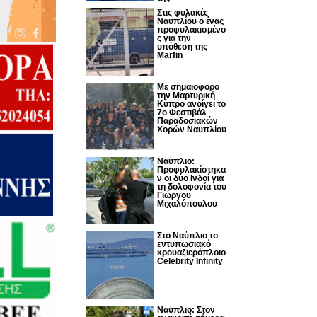
Στις φυλακές
Ναυπλίου ο ένας
προφυλακισμένο
ς για την
υπόθεση της
Marfin
Με σημαιοφόρο
την Μαρτυρική
Κύπρο ανοίγει το
7ο Φεστιβάλ
Παραδοσιακών
Χορών Ναυπλίου
Ναύπλιο:
Προφυλακίστηκα
ν οι δύο Ινδοί για
τη δολοφονία του
Γιώργου
Μιχαλόπουλου
Στο Ναύπλιο το
εντυπωσιακό
κρουαζιερόπλοιο
Celebrity Infinity
Nαύπλιο: Στον