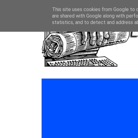
This site uses cookies from Google to de
are shared with Google along with perfo
statistics, and to detect and address a