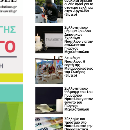
ανακριτή σήμερα
οι δύο Ινδοί για το
στυγερό έγκλημα
στην Αργολίδα
(βίντεο)
Συλλυπητήριο
μήνυμα 2ου-5ου
Δημοτικών
Σχολείων
Ναυπλίου για την
απώλεια του
Γιώργου
Μιχαλόπουλου
Λευκάκια
Ναυπλίου: Η
εορτή της
Μεταμορφώσεως
του Σωτήρος
(βίντεο)
Συλλυπητήριο
Ψήφισμα του 1ου
Γυμνασίου
Ναυπλίου για τον
θάνατο του
Γιώργου
Μιχαλόπουλου
Σύλληψη και
πρόστιμο στο
Ναύπλιο από την
Πυροσβεστική