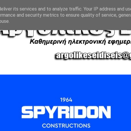
liver its services and to analyze traffic. Your IP address and u
rmance and security metrics to ensure quality of service, gene
buse.