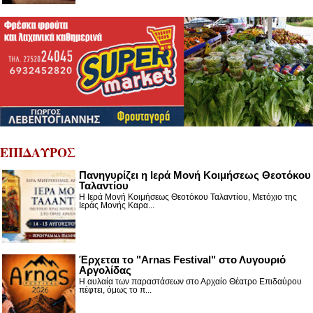
ΕΠΙΔΑΥΡΟΣ
Πανηγυρίζει η Ιερά Μονή Κοιμήσεως Θεοτόκου
Ταλαντίου
Η Ιερά Μονή Κοιμήσεως Θεοτόκου Ταλαντίου, Μετόχιο της
Ιεράς Μονής Καρα...
Έρχεται το "Arnas Festival" στο Λυγουριό
Αργολίδας
Η αυλαία των παραστάσεων στο Αρχαίο Θέατρο Επιδαύρου
πέφτει, όμως το π...