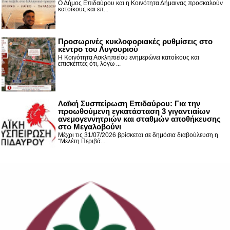
Ο Δήμος Επιδαύρου και η Κοινότητα Δήμαινας προσκαλούν
κατοίκους και επ...
Προσωρινές κυκλοφοριακές ρυθμίσεις στο
κέντρο του Λυγουριού
Η Κοινότητα Ασκληπιείου ενημερώνει κατοίκους και
επισκέπτες ότι, λόγω ...
Λαϊκή Συσπείρωση Επιδαύρου: Για την
προωθούμενη εγκατάσταση 3 γιγαντιαίων
ανεμογεννητριών και σταθμών αποθήκευσης
στο Μεγαλοβούνι
Μέχρι τις 31/07/2026 βρίσκεται σε δημόσια διαβούλευση η
“Μελέτη Περιβά...