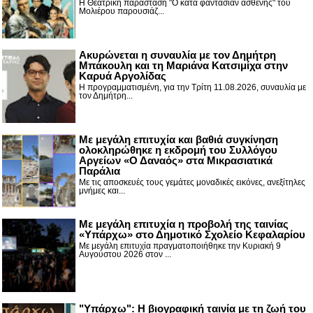
Η Θεατρική παράσταση "Ο κατά φαντασίαν ασθενής" του
Μολιέρου παρουσιάζ...
Ακυρώνεται η συναυλία με τον Δημήτρη
Μπάκουλη και τη Μαριάνα Κατσιμίχα στην
Καρυά Αργολίδας
Η προγραμματισμένη, για την Τρίτη 11.08.2026, συναυλία με
τον Δημήτρη...
Με μεγάλη επιτυχία και βαθιά συγκίνηση
ολοκληρώθηκε η εκδρομή του Συλλόγου
Αργείων «Ο Δαναός» στα Μικρασιατικά
Παράλια
Με τις αποσκευές τους γεμάτες μοναδικές εικόνες, ανεξίτηλες
μνήμες και...
Με μεγάλη επιτυχία η προβολή της ταινίας
«Υπάρχω» στο Δημοτικό Σχολείο Κεφαλαρίου
Με μεγάλη επιτυχία πραγματοποιήθηκε την Κυριακή 9
Αυγούστου 2026 στον ...
"Υπάρχω": Η βιογραφική ταινία με τη ζωή του