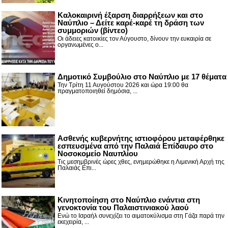
Καλοκαιρινή έξαρση διαρρήξεων και στο
Ναύπλιο – Δείτε καρέ-καρέ τη δράση των
συμμοριών (βίντεο)
Οι άδειες κατοικίες τον Αύγουστο, δίνουν την ευκαιρία σε
οργανωμένες ο...
Δημοτικό Συμβούλιο στο Ναύπλιο με 17 θέματα
Την Τρίτη 11 Αυγούστου 2026 και ώρα 19:00 θα
πραγματοποιηθεί δημόσια, ...
Ασθενής κυβερνήτης ιστιοφόρου μεταφέρθηκε
εσπευσμένα από την Παλαιά Επίδαυρο στο
Νοσοκομείο Ναυπλίου
Τις μεσημβρινές ώρες χθες, ενημερώθηκε η Λιμενική Αρχή της
Παλαιάς Επι...
Κινητοποίηση στο Ναύπλιο ενάντια στη
γενοκτονία του Παλαιστινιακού λαού
Ενώ το Ισραήλ συνεχίζει το αιματοκύλισμα στη Γάζα παρά την
εκεχειρία, ...