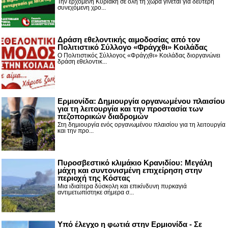
Την ερχόμενη Κυριακή σε όλη τη χώρα γίνεται για δεύτερη
συνεχόμενη χρο...
Δράση εθελοντικής αιμοδοσίας από τον
Πολιτιστικό Σύλλογο «Φράγχθι» Κοιλάδας
Ο Πολιτιστικός Σύλλογος «Φράγχθι» Κοιλάδας διοργανώνει
δράση εθελοντικ...
Ερμιονίδα: Δημιουργία οργανωμένου πλαισίου
για τη λειτουργία και την προστασία των
πεζοπορικών διαδρομών
Στη δημιουργία ενός οργανωμένου πλαισίου για τη λειτουργία
και την προ...
Πυροσβεστικό κλιμάκιο Κρανιδίου: Μεγάλη
μάχη και συντονισμένη επιχείρηση στην
περιοχή της Κόστας
Μια ιδιαίτερα δύσκολη και επικίνδυνη πυρκαγιά
αντιμετωπίστηκε σήμερα σ...
Υπό έλεγχο η φωτιά στην Ερμιονίδα - Σε