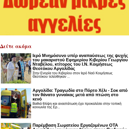
Δείτε ακόμα
Ιερό Μνημόσυνο υπέρ αναπαύσεως της ψυχής
του μακαριστού Εφημερίου Κιβερίου Γεωργίου
Νταβέλου, κτίτορος του Ι.Ν. Κοιμήσεως
Θεοτόκου Αργολίδας
Στην Ενορία του Κιβερίου στον Ιερό Ναό Κοιμήσεως
Θεοτόκου τελέσθηκαν ...
Αργολίδα: Τραγωδία στο Πόρτο Χέλι - Σοκ από
τον θάνατο γυναίκας μετά από πτώση στο
κενό
Βαθιά θλίψη και αναστάτωση έχει προκαλέσει στην τοπική
κοινωνία της Ερ...
Παρέμβαση Σωματείου Εργαζομένων ΟΤΑ