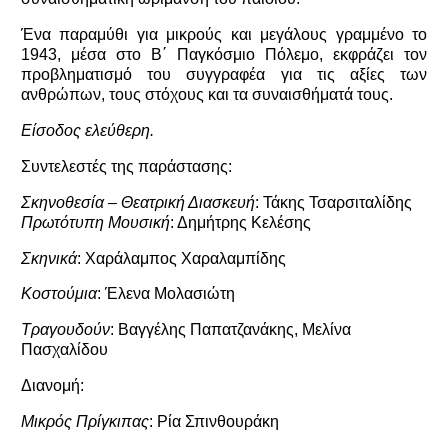
Ένα παραμύθι για μικρούς και μεγάλους γ
ραμμένο το
1943, μέσα στο Β΄ Παγκόσμιο Πόλεμο, εκφράζει τον
προβληματισμό του συγγραφέα για τις αξίες των
ανθρώπων, τους στόχους και τα συναισθήματά τους.
Είσοδος ελεύθερη.
Συντελεστές της παράστασης:
Σκηνοθεσία – Θεατρική Διασκευή
: Τάκης Τσαρσιταλίδης
Πρωτότυπη Μουσική
: Δημήτρης Κελέσης
Σκηνικά
:
Χαράλαμπος
Χαραλαμπίδης
Κοστούμια
:
Έλενα
Μολασιώτη
Τραγουδούν
:
Βαγγέλης
Παπατζανάκης
,
Μελίνα
Πασχαλίδου
Διανομή
:
Μικρός Πρίγκιπας
: Ρία Σπινθουράκη