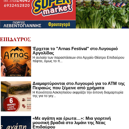
ΕΠΙΔΑΥΡΟΣ
Έρχεται το "Arnas Festival" στο Λυγουριό
Αργολίδας
Η αυλαία των παραστάσεων στο Αρχαίο Θέατρο Επιδαύρου
πέφτει, όμως το π...
Διαμαρτύρονται στο Λυγουριό για το ΑΤΜ της
Πειραιώς που ξέμεινε από χρήματα
Η Κοινότητα Ασκληπιείου εκφράζει την έντονη διαμαρτυρία
της για το γεγ...
«Με αγάπη και έρωτα…»: Μια γιορτινή
μουσική βραδιά στο λιμάνι της Νέας
Επιδαύρου