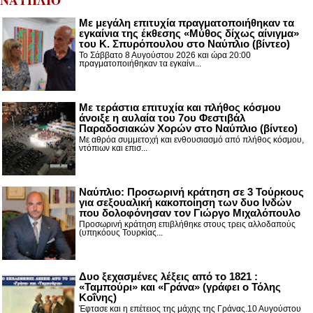
Με μεγάλη επιτυχία πραγματοποιήθηκαν τα
εγκαίνια της έκθεσης «Μύθος δίχως αίνιγμα»
του Κ. Σπυρόπουλου στο Ναύπλιο (βίντεο)
Το Σάββατο 8 Αυγούστου 2026 και ώρα 20:00
πραγματοποιήθηκαν τα εγκαίνι...
Με τεράστια επιτυχία και πλήθος κόσμου
άνοιξε η αυλαία του 7ου Φεστιβάλ
Παραδοσιακών Χορών στο Ναύπλιο (βίντεο)
Με αθρόα συμμετοχή και ενθουσιασμό από πλήθος κόσμου,
ντόπιων και επισ...
Ναύπλιο: Προσωρινή κράτηση σε 3 Τούρκους
για σεξουαλική κακοποίηση των δυο Ινδών
που δολοφόνησαν τον Γιώργο Μιχαλόπουλο
Προσωρινή κράτηση επιβλήθηκε στους τρεις αλλοδαπούς
(υπηκόους Τουρκίας...
Δυο ξεχασμένες λέξεις από το 1821 :
«Ταμπούρι» και «Γράνα» (γράφει ο Τόλης
Κοΐνης)
Έφτασε και η επέτειος της μάχης της Γράνας.10 Αυγούστου