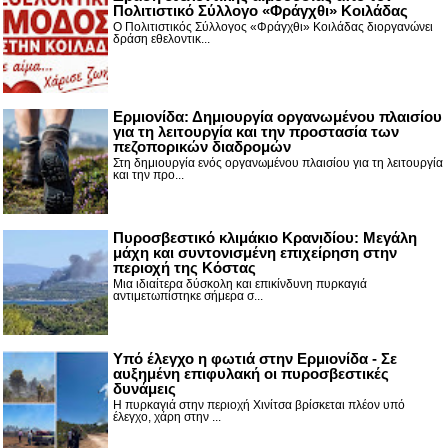
Πολιτιστικό Σύλλογο «Φράγχθι» Κοιλάδας
Ο Πολιτιστικός Σύλλογος «Φράγχθι» Κοιλάδας διοργανώνει
δράση εθελοντικ...
Ερμιονίδα: Δημιουργία οργανωμένου πλαισίου
για τη λειτουργία και την προστασία των
πεζοπορικών διαδρομών
Στη δημιουργία ενός οργανωμένου πλαισίου για τη λειτουργία
και την προ...
Πυροσβεστικό κλιμάκιο Κρανιδίου: Μεγάλη
μάχη και συντονισμένη επιχείρηση στην
περιοχή της Κόστας
Μια ιδιαίτερα δύσκολη και επικίνδυνη πυρκαγιά
αντιμετωπίστηκε σήμερα σ...
Υπό έλεγχο η φωτιά στην Ερμιονίδα - Σε
αυξημένη επιφυλακή οι πυροσβεστικές
δυνάμεις
Η πυρκαγιά στην περιοχή Χινίτσα βρίσκεται πλέον υπό
έλεγχο, χάρη στην ...