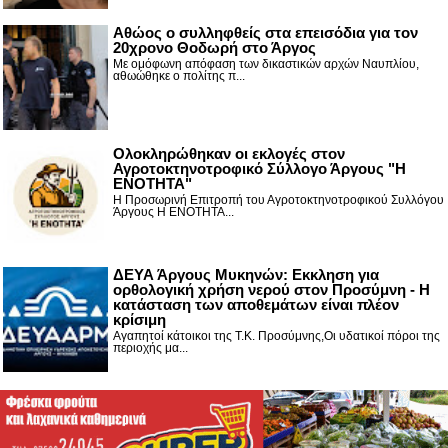
Αθώος ο συλληφθείς στα επεισόδια για τον
20χρονο Θοδωρή στο Άργος
Με ομόφωνη απόφαση των δικαστικών αρχών Ναυπλίου,
αθωώθηκε ο πολίτης π...
Ολοκληρώθηκαν οι εκλογές στον
Αγροτοκτηνοτροφικό Σύλλογο Άργους "Η
ΕΝΟΤΗΤΑ"
Η Προσωρινή Επιτροπή του Αγροτοκτηνοτροφικού Συλλόγου
Άργους Η ΕΝΟΤΗΤΑ...
ΔΕΥΑ Άργους Μυκηνών: Εκκληση για
ορθολογική χρήση νερού στον Προσύμνη - Η
κατάσταση των αποθεμάτων είναι πλέον
κρίσιμη
Αγαπητοί κάτοικοι της Τ.Κ. Προσύμνης,Οι υδατικοί πόροι της
περιοχής μα...