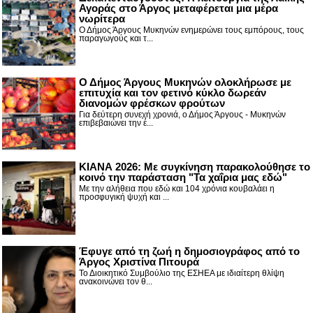
Αγοράς στο Άργος μεταφέρεται μια μέρα
νωρίτερα
Ο Δήμος Άργους Μυκηνών ενημερώνει τους εμπόρους, τους
παραγωγούς και τ...
Ο Δήμος Άργους Μυκηνών ολοκλήρωσε με
επιτυχία και τον φετινό κύκλο δωρεάν
διανομών φρέσκων φρούτων
Για δεύτερη συνεχή χρονιά, ο Δήμος Άργους - Μυκηνών
επιβεβαιώνει την έ...
ΚΙΑΝΑ 2026: Με συγκίνηση παρακολούθησε το
κοινό την παράσταση "Τα χαΐρια μας εδώ"
Με την αλήθεια που εδώ και 104 χρόνια κουβαλάει η
προσφυγική ψυχή και ...
Έφυγε από τη ζωή η δημοσιογράφος από το
Άργος Χριστίνα Πιτουρά
Το Διοικητικό Συμβούλιο της ΕΣΗΕΑ με ιδιαίτερη θλίψη
ανακοινώνει τον θ...