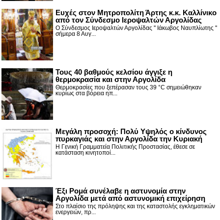
Ευχές στον Μητροπολίτη Άρτης κ.κ. Καλλίνικο
από τον Σύνδεσμο Ιεροψαλτών Αργολίδας
Ο Σύνδεσμος Ιεροψαλτών Αργολίδας '' Ιάκωβος Ναυπλίωτης ''
σήμερα 8 Αυγ...
Τους 40 βαθμούς κελσίου άγγιξε η
θερμοκρασία και στην Αργολίδα
Θερμοκρασίες που ξεπέρασαν τους 39 °C σημειώθηκαν
κυρίως στα βόρεια ηπ...
Μεγάλη προσοχή: Πολύ Υψηλός ο κίνδυνος
πυρκαγιάς και στην Αργολίδα την Κυριακή
Η Γενική Γραμματεία Πολιτικής Προστασίας, έθεσε σε
κατάσταση κινητοποί...
Έξι Ρομά συνέλαβε η αστυνομία στην
Αργολίδα μετά από αστυνομική επιχείρηση
Στο πλαίσιο της πρόληψης και της καταστολής εγκληματικών
ενεργειών, πρ...