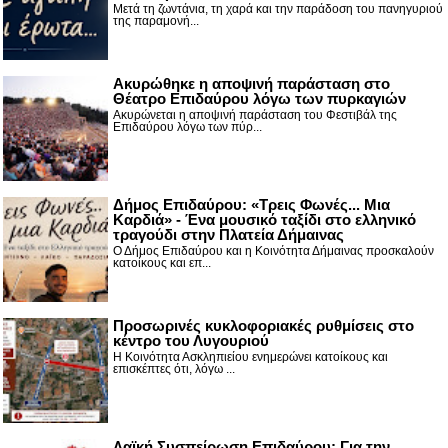
Μετά τη ζωντάνια, τη χαρά και την παράδοση του πανηγυριού
της παραμονή...
Ακυρώθηκε η αποψινή παράσταση στο
Θέατρο Επιδαύρου λόγω των πυρκαγιών
Ακυρώνεται η αποψινή παράσταση του Φεστιβάλ της
Επιδαύρου λόγω των πύρ...
Δήμος Επιδαύρου: «Τρεις Φωνές... Μια
Καρδιά» - Ένα μουσικό ταξίδι στο ελληνικό
τραγούδι στην Πλατεία Δήμαινας
Ο Δήμος Επιδαύρου και η Κοινότητα Δήμαινας προσκαλούν
κατοίκους και επ...
Προσωρινές κυκλοφοριακές ρυθμίσεις στο
κέντρο του Λυγουριού
Η Κοινότητα Ασκληπιείου ενημερώνει κατοίκους και
επισκέπτες ότι, λόγω ...
Λαϊκή Συσπείρωση Επιδαύρου: Για την