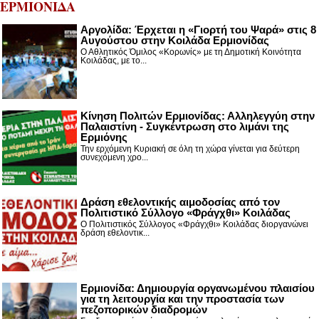
ΕΡΜΙΟΝΙΔΑ
Αργολίδα: Έρχεται η «Γιορτή του Ψαρά» στις 8
Αυγούστου στην Κοιλάδα Ερμιονίδας
Ο Αθλητικός Όμιλος «Κορωνίς» με τη Δημοτική Κοινότητα
Κοιλάδας, με το...
Κίνηση Πολιτών Ερμιονίδας: Αλληλεγγύη στην
Παλαιστίνη - Συγκέντρωση στο λιμάνι της
Ερμιόνης
Την ερχόμενη Κυριακή σε όλη τη χώρα γίνεται για δεύτερη
συνεχόμενη χρο...
Δράση εθελοντικής αιμοδοσίας από τον
Πολιτιστικό Σύλλογο «Φράγχθι» Κοιλάδας
Ο Πολιτιστικός Σύλλογος «Φράγχθι» Κοιλάδας διοργανώνει
δράση εθελοντικ...
Ερμιονίδα: Δημιουργία οργανωμένου πλαισίου
για τη λειτουργία και την προστασία των
πεζοπορικών διαδρομών