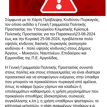
Σύμφωνα με το Χάρτη Πρόβλεψης Κινδύνου Πυρκαγιάς,
τον οποίο εκδίδει η Γενική Γραμματεία Πολιτικής
Προστασίας του Υπουργείου Κλιματικής Κρίσης&
Πολιτικής Προστασίας για την Παρασκευή23-08-2024
έως και την Κυριακή 25-08-2024, προβλέπεται πολύ
υψηλός κίνδυνος δασικής πυρκαγιάς (κατηγορία
κινδύνου 4 - πολύ υψηλός κίνδυνος) στους Δήμους
Άργους – Μυκηνών, Ναυπλιέων, Επιδαύρου και
Ερμιονίδας της Π.Ε. Αργολίδας.
Η Γενική Γραμματεία Πολιτικής Προστασίας συνιστά
στους πολίτες και στους επαγγελματίες να είναι ιδιαίτερα
προσεκτικοί και να αποφεύγουν ενέργειες στην ύπαιθρο
που μπορούν να προκαλέσουν πυρκαγιά από αμέλεια,
όπως το κάψιμο ξερών χόρτων και κλαδιών ή
υπολειμμάτων καθαρισμού, η χρήση μηχανημάτων που
προκαλούν σπινθήρες (δισκοπρίονα, συσκευές
συγκόλλησης κ.λπ.), η χρήση υπαίθριων ψησταριών, το
κάπνισμα μελισσών, η ρίψη αναμμένων τσιγάρων κ.α.