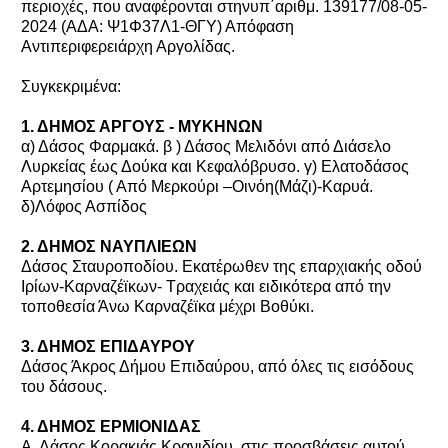
περιοχές, που αναφέρονται στηνυπ΄αριθμ. 139177/08-05-
2024 (ΑΔΑ: Ψ1Φ37Λ1-ΘΓΥ) Απόφαση
Αντιπεριφερειάρχη Αργολίδας.
Συγκεκριμένα:
1. ΔΗΜΟΣ ΑΡΓΟΥΣ - ΜΥΚΗΝΩΝ
α) Δάσος Φαρμακά. β ) Δάσος Μελιδόνι από Διάσελο
Λυρκείας έως Δούκα και Κεφαλόβρυσο. γ) Ελατοδάσος
Αρτεμησίου ( Από Μερκούρι –Οινόη(Μάζι)-Καρυά.
δ)Λόφος Ασπίδος
2. ΔΗΜΟΣ ΝΑΥΠΛΙΕΩΝ
Δάσος Σταυροποδίου. Εκατέρωθεν της επαρχιακής οδού
Ιρίων-Καρναζέϊκων- Τραχειάς και ειδικότερα από την
τοποθεσία Άνω Καρναζέϊκα μέχρι Βοθύκι.
3. ΔΗΜΟΣ ΕΠΙΔΑΥΡΟΥ
Δάσος Άκρος Δήμου Επιδαύρου, από όλες τις εισόδους
του δάσους.
4. ΔΗΜΟΣ ΕΡΜΙΟΝΙΔΑΣ
Α. Δάσος Κορακιάς Κρανιδίου, στις προσβάσεις αυτού