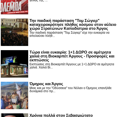
γενιάς της. ...
Την παιδική παράσταση "Τομ Σώγιερ"
καταχειροκρότησε πλήθος κόσμου στον αύλειο
χώρο Στρατώνων Καποδίστρια στο Άργος
Την παιδική παράσταση "Τομ Σώγιερ" είχε την ευκαιρία να
απολαύσει πλήθ...
Τώρα είναι ευκαιρία: 1+1 ΔΩΡΟ σε αμέτρητα
χαλιά στη Βιοκαρπέτ Άργους - Προσφορές και
εκπτώσεις
Εκπτώσεις στη Βιοκαρπέτ Άργους με 1+1 ΔΩΡΟ σε αμέτρητα
χαλιά. Χαλιά Βι...
Όμηρος και Άργος
Μιας και με την "Οδύσσεια" του Νόλαν ο Όμηρος επανήλθε
δυναμικά στο πρ...
Χρόνια πολλά στον Σεβασμιώτατο