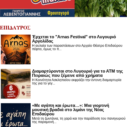
ΕΠΙΔΑΥΡΟΣ
Έρχεται το "Arnas Festival" στο Λυγουριό
Αργολίδας
Η αυλαία των παραστάσεων στο Αρχαίο Θέατρο Επιδαύρου
πέφτει, όμως το π...
Διαμαρτύρονται στο Λυγουριό για το ΑΤΜ της
Πειραιώς που ξέμεινε από χρήματα
Η Κοινότητα Ασκληπιείου εκφράζει την έντονη διαμαρτυρία
της για το γεγ...
«Με αγάπη και έρωτα…»: Μια γιορτινή
μουσική βραδιά στο λιμάνι της Νέας
Επιδαύρου
Μετά τη ζωντάνια, τη χαρά και την παράδοση του πανηγυριού
της παραμονή...