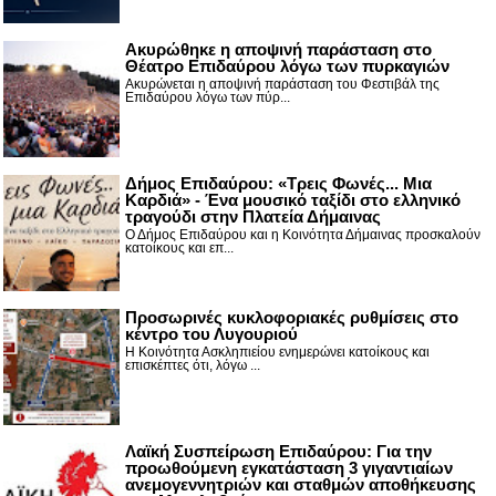
Ακυρώθηκε η αποψινή παράσταση στο
Θέατρο Επιδαύρου λόγω των πυρκαγιών
Ακυρώνεται η αποψινή παράσταση του Φεστιβάλ της
Επιδαύρου λόγω των πύρ...
Δήμος Επιδαύρου: «Τρεις Φωνές... Μια
Καρδιά» - Ένα μουσικό ταξίδι στο ελληνικό
τραγούδι στην Πλατεία Δήμαινας
Ο Δήμος Επιδαύρου και η Κοινότητα Δήμαινας προσκαλούν
κατοίκους και επ...
Προσωρινές κυκλοφοριακές ρυθμίσεις στο
κέντρο του Λυγουριού
Η Κοινότητα Ασκληπιείου ενημερώνει κατοίκους και
επισκέπτες ότι, λόγω ...
Λαϊκή Συσπείρωση Επιδαύρου: Για την
προωθούμενη εγκατάσταση 3 γιγαντιαίων
ανεμογεννητριών και σταθμών αποθήκευσης