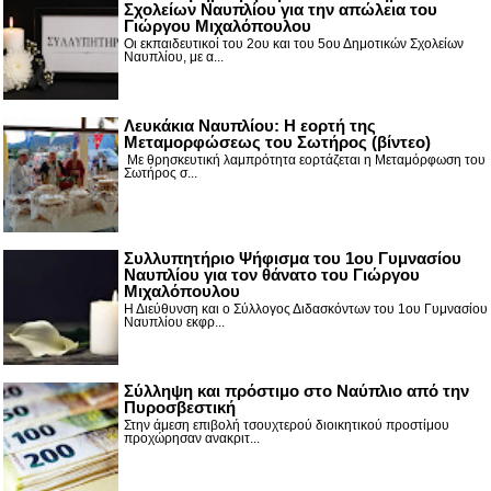
Σχολείων Ναυπλίου για την απώλεια του
Γιώργου Μιχαλόπουλου
Οι εκπαιδευτικοί του 2ου και του 5ου Δημοτικών Σχολείων
Ναυπλίου, με α...
Λευκάκια Ναυπλίου: Η εορτή της
Μεταμορφώσεως του Σωτήρος (βίντεο)
Με θρησκευτική λαμπρότητα εορτάζεται η Μεταμόρφωση του
Σωτήρος σ...
Συλλυπητήριο Ψήφισμα του 1ου Γυμνασίου
Ναυπλίου για τον θάνατο του Γιώργου
Μιχαλόπουλου
Η Διεύθυνση και ο Σύλλογος Διδασκόντων του 1ου Γυμνασίου
Ναυπλίου εκφρ...
Σύλληψη και πρόστιμο στο Ναύπλιο από την
Πυροσβεστική
Στην άμεση επιβολή τσουχτερού διοικητικού προστίμου
προχώρησαν ανακριτ...