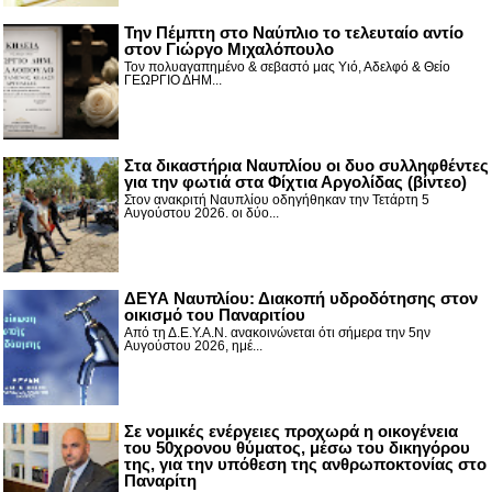
Την Πέμπτη στο Ναύπλιο το τελευταίο αντίο
στον Γιώργο Μιχαλόπουλο
Τον πολυαγαπημένο & σεβαστό μας Υιό, Αδελφό & Θείο
ΓΕΩΡΓΙΟ ΔΗΜ...
Στα δικαστήρια Ναυπλίου οι δυο συλληφθέντες
για την φωτιά στα Φίχτια Αργολίδας (βίντεο)
Στον ανακριτή Ναυπλίου οδηγήθηκαν την Τετάρτη 5
Αυγούστου 2026. οι δύο...
ΔΕΥΑ Ναυπλίου: Διακοπή υδροδότησης στον
οικισμό του Παναριτίου
Από τη Δ.Ε.Υ.Α.Ν. ανακοινώνεται ότι σήμερα την 5ην
Αυγούστου 2026, ημέ...
Σε νομικές ενέργειες προχωρά η οικογένεια
του 50χρονου θύματος, μέσω του δικηγόρου
της, για την υπόθεση της ανθρωποκτονίας στο
Παναρίτη