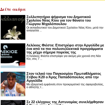
Δείτε ακόμα
Συλλυπητήριο ψήφισμα του Δημοτικού
Σχολείου Νέας Κίου για τον θάνατο του
Γιώργου Μιχαλόπουλου
Οι εκπαιδευτικοί του Δημοτικού Σχολείου Νέας Κίου, μετά την
αναγγελία ...
Λελέκιος Φιέστα: Επιστρέφει στην Αργολίδα με
ένα από τα πιο πολυσυλλεκτικά προγράμματα
της μέχρι σήμερα πορείας της
Η Λελέκιος Φιέστα επιστρέφει για ακόμη μία χρονιά στη Νέα
Κίο, στις 7 ...
Στον τελικό του Παγκοσμίου Πρωταθλήματος
Στίβου Κ20 ο Άρης Παπαδόπουλος από την
Αργολίδα
Με εξαιρετική εμφάνιση στον προκριματικό της σφαιροβολίας,
ο αθλητής τ...
Σε 22 ελέγχους της Αστυνομίας συνελήφθησαν