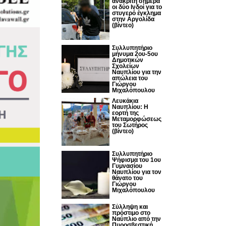
ανακριτή σήμερα
οι δύο Ινδοί για το
στυγερό έγκλημα
στην Αργολίδα
(βίντεο)
Συλλυπητήριο
μήνυμα 2ου-5ου
Δημοτικών
Σχολείων
Ναυπλίου για την
απώλεια του
Γιώργου
Μιχαλόπουλου
Λευκάκια
Ναυπλίου: Η
εορτή της
Μεταμορφώσεως
του Σωτήρος
(βίντεο)
Συλλυπητήριο
Ψήφισμα του 1ου
Γυμνασίου
Ναυπλίου για τον
θάνατο του
Γιώργου
Μιχαλόπουλου
Σύλληψη και
πρόστιμο στο
Ναύπλιο από την
Πυροσβεστική