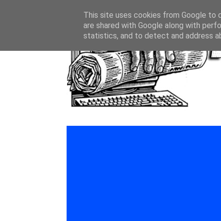
This site uses cookies from Google to de
are shared with Google along with perfo
statistics, and to detect and address a