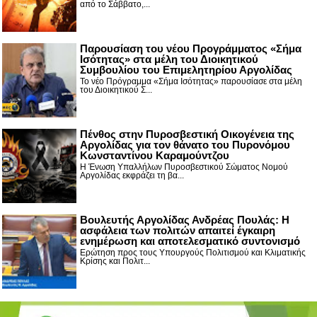
από το Σάββατο,...
Παρουσίαση του νέου Προγράμματος «Σήμα
Ισότητας» στα μέλη του Διοικητικού
Συμβουλίου του Επιμελητηρίου Αργολίδας
Το νέο Πρόγραμμα «Σήμα Ισότητας» παρουσίασε στα μέλη
του Διοικητικού Σ...
Πένθος στην Πυροσβεστική Οικογένεια της
Αργολίδας για τον θάνατο του Πυρονόμου
Κωνσταντίνου Καραμούντζου
Η Ένωση Υπαλλήλων Πυροσβεστικού Σώματος Νομού
Αργολίδας εκφράζει τη βα...
Βουλευτής Αργολίδας Ανδρέας Πουλάς: Η
ασφάλεια των πολιτών απαιτεί έγκαιρη
ενημέρωση και αποτελεσματικό συντονισμό
Ερώτηση προς τους Υπουργούς Πολιτισμού και Κλιματικής
Κρίσης και Πολιτ...