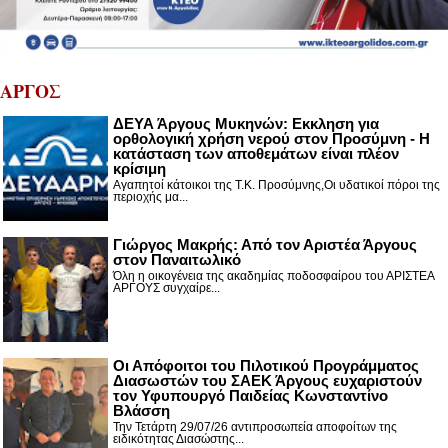
ΑΡΓΟΣ
ΔΕΥΑ Άργους Μυκηνών: Εκκληση για
ορθολογική χρήση νερού στον Προσύμνη - Η
κατάσταση των αποθεμάτων είναι πλέον
κρίσιμη
Αγαπητοί κάτοικοι της Τ.Κ. Προσύμνης,Οι υδατικοί πόροι της
περιοχής μα...
Γιώργος Μακρής: Από τον Αριστέα Άργους
στον Παναιτωλικό
Όλη η οικογένεια της ακαδημίας ποδοσφαίρου του ΑΡΙΣΤΕΑ
ΑΡΓΟΥΣ συγχαίρε...
Οι Απόφοιτοι του Πιλοτικού Προγράμματος
Διασωστών του ΣΑΕΚ Άργους ευχαριστούν
τον Υφυπουργό Παιδείας Κωνσταντίνο
Βλάσση
Την Τετάρτη 29/07/26 αντιπροσωπεία αποφοίτων της
ειδικότητας Διασώστης...