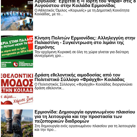
Αργολίδα: Έρχεται η «Γιορτή του Ψαρά» στις 8
Αυγούστου στην Κοιλάδα Ερμιονίδας
Ο Αθλητικός Όμιλος «Κορωνίς» με τη Δημοτική Κοινότητα
Κοιλάδας, με το...
Κίνηση Πολιτών Ερμιονίδας: Αλληλεγγύη στην
Παλαιστίνη - Συγκέντρωση στο λιμάνι της
Ερμιόνης
Την ερχόμενη Κυριακή σε όλη τη χώρα γίνεται για δεύτερη
συνεχόμενη χρο...
Δράση εθελοντικής αιμοδοσίας από τον
Πολιτιστικό Σύλλογο «Φράγχθι» Κοιλάδας
Ο Πολιτιστικός Σύλλογος «Φράγχθι» Κοιλάδας διοργανώνει
δράση εθελοντικ...
Ερμιονίδα: Δημιουργία οργανωμένου πλαισίου
για τη λειτουργία και την προστασία των
πεζοπορικών διαδρομών
Στη δημιουργία ενός οργανωμένου πλαισίου για τη λειτουργία
και την προ...