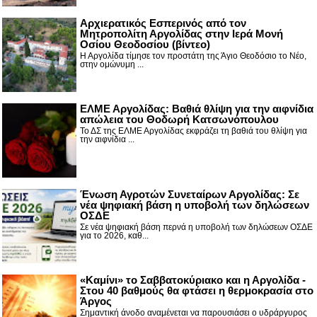
Αρχιερατικός Εσπερινός από τον
Μητροπολίτη Αργολίδας στην Ιερά Μονή
Οσίου Θεοδοσίου (βίντεο)
Η Αργολίδα τίμησε τον προστάτη της Άγιο Θεοδόσιο το Νέο,
στην ομώνυμη ...
ΕΛΜΕ Αργολίδας: Βαθιά θλίψη για την αιφνίδια
απώλεια του Θοδωρή Κατσωνόπουλου
Το ΔΣ της ΕΛΜΕ Αργολίδας εκφράζει τη βαθιά του θλίψη για
την αιφνίδια ...
Ένωση Αγροτών Συνεταίρων Αργολίδας: Σε
νέα ψηφιακή βάση η υποβολή των δηλώσεων
ΟΣΔΕ
Σε νέα ψηφιακή βάση περνά η υποβολή των δηλώσεων ΟΣΔΕ
για το 2026, καθ...
«Καμίνι» το Σαββατοκύριακο και η Αργολίδα -
Στου 40 βαθμούς θα φτάσει η θερμοκρασία στο
Άργος
Σημαντική άνοδο αναμένεται να παρουσιάσει ο υδράργυρος