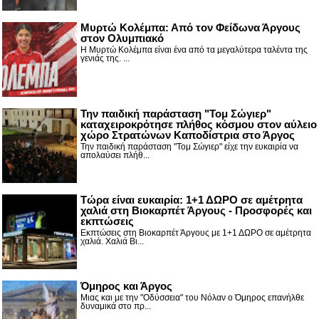
Μυρτώ Κολέμπα: Από τον Φείδωνα Άργους
στον Ολυμπιακό
Η Μυρτώ Κολέμπα είναι ένα από τα μεγαλύτερα ταλέντα της
γενιάς της. ...
Την παιδική παράσταση "Τομ Σώγιερ"
καταχειροκρότησε πλήθος κόσμου στον αύλειο
χώρο Στρατώνων Καποδίστρια στο Άργος
Την παιδική παράσταση "Τομ Σώγιερ" είχε την ευκαιρία να
απολαύσει πλήθ...
Τώρα είναι ευκαιρία: 1+1 ΔΩΡΟ σε αμέτρητα
χαλιά στη Βιοκαρπέτ Άργους - Προσφορές και
εκπτώσεις
Εκπτώσεις στη Βιοκαρπέτ Άργους με 1+1 ΔΩΡΟ σε αμέτρητα
χαλιά. Χαλιά Βι...
Όμηρος και Άργος
Μιας και με την "Οδύσσεια" του Νόλαν ο Όμηρος επανήλθε
δυναμικά στο πρ...