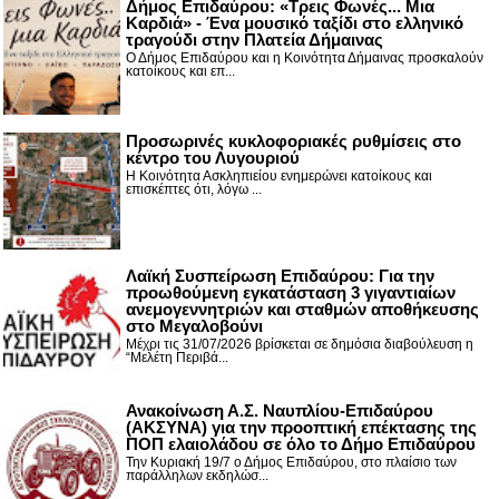
Δήμος Επιδαύρου: «Τρεις Φωνές... Μια
Καρδιά» - Ένα μουσικό ταξίδι στο ελληνικό
τραγούδι στην Πλατεία Δήμαινας
Ο Δήμος Επιδαύρου και η Κοινότητα Δήμαινας προσκαλούν
κατοίκους και επ...
Προσωρινές κυκλοφοριακές ρυθμίσεις στο
κέντρο του Λυγουριού
Η Κοινότητα Ασκληπιείου ενημερώνει κατοίκους και
επισκέπτες ότι, λόγω ...
Λαϊκή Συσπείρωση Επιδαύρου: Για την
προωθούμενη εγκατάσταση 3 γιγαντιαίων
ανεμογεννητριών και σταθμών αποθήκευσης
στο Μεγαλοβούνι
Μέχρι τις 31/07/2026 βρίσκεται σε δημόσια διαβούλευση η
“Μελέτη Περιβά...
Ανακοίνωση Α.Σ. Ναυπλίου-Επιδαύρου
(ΑΚΣΥΝΑ) για την προοπτική επέκτασης της
ΠΟΠ ελαιολάδου σε όλο το Δήμο Επιδαύρου
Την Κυριακή 19/7 ο Δήμος Επιδαύρου, στο πλαίσιο των
παράλληλων εκδηλώσ...