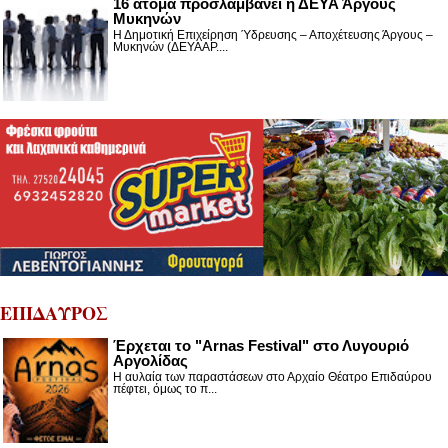
16 άτομα προσλαμβάνει η ΔΕΥΑ Άργους
Μυκηνών
Η Δημοτική Επιχείρηση Ύδρευσης – Αποχέτευσης Άργους –
Μυκηνών (ΔΕΥΑΑΡ....
ΕΠΙΔΑΥΡΟΣ
Έρχεται το "Arnas Festival" στο Λυγουριό
Αργολίδας
Η αυλαία των παραστάσεων στο Αρχαίο Θέατρο Επιδαύρου
πέφτει, όμως το π...