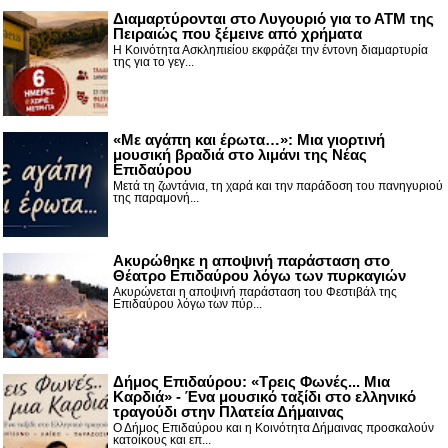
Διαμαρτύρονται στο Λυγουριό για το ΑΤΜ της
Πειραιώς που ξέμεινε από χρήματα
Η Κοινότητα Ασκληπιείου εκφράζει την έντονη διαμαρτυρία
της για το γεγ...
«Με αγάπη και έρωτα…»: Μια γιορτινή
μουσική βραδιά στο λιμάνι της Νέας
Επιδαύρου
Μετά τη ζωντάνια, τη χαρά και την παράδοση του πανηγυριού
της παραμονή...
Ακυρώθηκε η αποψινή παράσταση στο
Θέατρο Επιδαύρου λόγω των πυρκαγιών
Ακυρώνεται η αποψινή παράσταση του Φεστιβάλ της
Επιδαύρου λόγω των πύρ...
Δήμος Επιδαύρου: «Τρεις Φωνές... Μια
Καρδιά» - Ένα μουσικό ταξίδι στο ελληνικό
τραγούδι στην Πλατεία Δήμαινας
Ο Δήμος Επιδαύρου και η Κοινότητα Δήμαινας προσκαλούν
κατοίκους και επ...