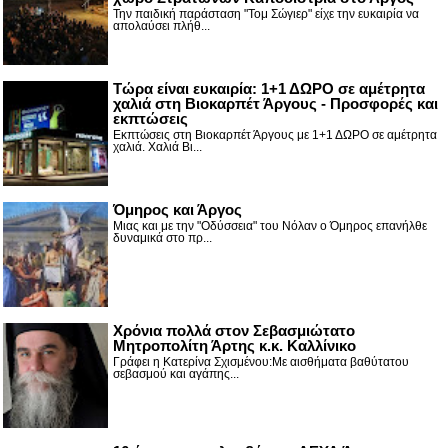
Την παιδική παράσταση "Τομ Σώγιερ" είχε την ευκαιρία να
απολαύσει πλήθ...
Τώρα είναι ευκαιρία: 1+1 ΔΩΡΟ σε αμέτρητα
χαλιά στη Βιοκαρπέτ Άργους - Προσφορές και
εκπτώσεις
Εκπτώσεις στη Βιοκαρπέτ Άργους με 1+1 ΔΩΡΟ σε αμέτρητα
χαλιά. Χαλιά Βι...
Όμηρος και Άργος
Μιας και με την "Οδύσσεια" του Νόλαν ο Όμηρος επανήλθε
δυναμικά στο πρ...
Χρόνια πολλά στον Σεβασμιώτατο
Μητροπολίτη Άρτης κ.κ. Καλλίνικο
Γράφει η Κατερίνα Σχισμένου:Με αισθήματα βαθύτατου
σεβασμού και αγάπης...