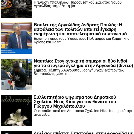
Η Ένωση Υπαλλήλων Πυροσβεστικού Σώματος Νομού
Αργολίδας εκφράζει τη βα...
Βουλευτής Αργολίδας Ανδρέας Πουλάς: Η
ασφάλεια των πολιτών απαιτεί έγκαιρη
ενημέρωση και αποτελεσματικό συντονισμό
Ερώτηση προς τους Υπουργούς Πολιτισμού και Κλιματικής
Κρίσης και Πολιτ...
Nαύπλιο: Στον ανακριτή σήμερα οι δύο Ινδοί
για το στυγερό έγκλημα στην Αργολίδα (βίντεο)
Σήμερα, Πέμπτη 6 Αυγούστου, οδηγήθηκαν ενώπιον των
δικαστικών αρχών οι...
Συλλυπητήριο ψήφισμα του Δημοτικού
Σχολείου Νέας Κίου για τον θάνατο του
Γιώργου Μιχαλόπουλου
Οι εκπαιδευτικοί του Δημοτικού Σχολείου Νέας Κίου, μετά την
αναγγελία ...
Λελέκιος Φιέστα: Επιστρέφει στην Αργολίδα με