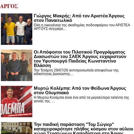
ΑΡΓΟΣ
Γιώργος Μακρής: Από τον Αριστέα Άργους
στον Παναιτωλικό
Όλη η οικογένεια της ακαδημίας ποδοσφαίρου του ΑΡΙΣΤΕΑ
ΑΡΓΟΥΣ συγχαίρε...
Οι Απόφοιτοι του Πιλοτικού Προγράμματος
Διασωστών του ΣΑΕΚ Άργους ευχαριστούν
τον Υφυπουργό Παιδείας Κωνσταντίνο
Βλάσση
Την Τετάρτη 29/07/26 αντιπροσωπεία αποφοίτων της
ειδικότητας Διασώστης...
Μυρτώ Κολέμπα: Από τον Φείδωνα Άργους
στον Ολυμπιακό
Η Μυρτώ Κολέμπα είναι ένα από τα μεγαλύτερα ταλέντα της
γενιάς της. ...
Την παιδική παράσταση "Τομ Σώγιερ"
καταχειροκρότησε πλήθος κόσμου στον αύλειο
χώρο Στρατώνων Καποδίστρια στο Άργος