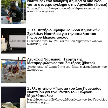
Nαύπλιο: Στον ανακριτή σήμερα οι δύο Ινδοί
για το στυγερό έγκλημα στην Αργολίδα (βίντεο)
Σήμερα, Πέμπτη 6 Αυγούστου, οδηγήθηκαν ενώπιον των
δικαστικών αρχών οι...
Συλλυπητήριο μήνυμα 2ου-5ου Δημοτικών
Σχολείων Ναυπλίου για την απώλεια του
Γιώργου Μιχαλόπουλου
Οι εκπαιδευτικοί του 2ου και του 5ου Δημοτικών Σχολείων
Ναυπλίου, με α...
Λευκάκια Ναυπλίου: Η εορτή της
Μεταμορφώσεως του Σωτήρος (βίντεο)
Με θρησκευτική λαμπρότητα εορτάζεται η Μεταμόρφωση του
Σωτήρος σ...
Συλλυπητήριο Ψήφισμα του 1ου Γυμνασίου
Ναυπλίου για τον θάνατο του Γιώργου
Μιχαλόπουλου
Η Διεύθυνση και ο Σύλλογος Διδασκόντων του 1ου Γυμνασίου
Ναυπλίου εκφρ...