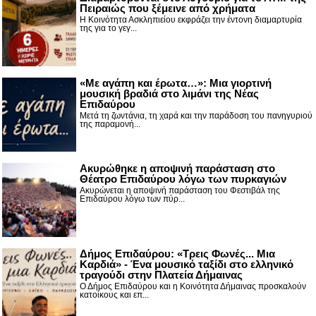
Πειραιώς που ξέμεινε από χρήματα
Η Κοινότητα Ασκληπιείου εκφράζει την έντονη διαμαρτυρία
της για το γεγ...
«Με αγάπη και έρωτα…»: Μια γιορτινή
μουσική βραδιά στο λιμάνι της Νέας
Επιδαύρου
Μετά τη ζωντάνια, τη χαρά και την παράδοση του πανηγυριού
της παραμονή...
Ακυρώθηκε η αποψινή παράσταση στο
Θέατρο Επιδαύρου λόγω των πυρκαγιών
Ακυρώνεται η αποψινή παράσταση του Φεστιβάλ της
Επιδαύρου λόγω των πύρ...
Δήμος Επιδαύρου: «Τρεις Φωνές... Μια
Καρδιά» - Ένα μουσικό ταξίδι στο ελληνικό
τραγούδι στην Πλατεία Δήμαινας
Ο Δήμος Επιδαύρου και η Κοινότητα Δήμαινας προσκαλούν
κατοίκους και επ...