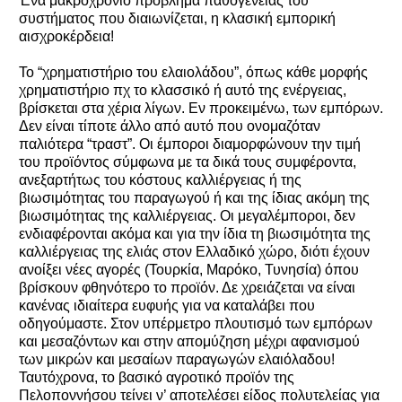
Ένα μακροχρόνιο πρόβλημα παθογένειας του
συστήματος που διαιωνίζεται, η κλασική εμπορική
αισχροκέρδεια!
Το “χρηματιστήριο του ελαιολάδου”, όπως κάθε μορφής
χρηματιστήριο πχ το κλασσικό ή αυτό της ενέργειας,
βρίσκεται στα χέρια λίγων. Εν προκειμένω, των εμπόρων.
Δεν είναι τίποτε άλλο από αυτό που ονομαζόταν
παλιότερα “τραστ”. Οι έμποροι διαμορφώνουν την τιμή
του προϊόντος σύμφωνα με τα δικά τους συμφέροντα,
ανεξαρτήτως του κόστους καλλιέργειας ή της
βιωσιμότητας του παραγωγού ή και της ίδιας ακόμη της
βιωσιμότητας της καλλιέργειας. Οι μεγαλέμποροι, δεν
ενδιαφέρονται ακόμα και για την ίδια τη βιωσιμότητα της
καλλιέργειας της ελιάς στον Ελλαδικό χώρο, διότι έχουν
ανοίξει νέες αγορές (Τουρκία, Μαρόκο, Τυνησία) όπου
βρίσκουν φθηνότερο το προϊόν. Δε χρειάζεται να είναι
κανένας ιδιαίτερα ευφυής για να καταλάβει που
οδηγούμαστε. Στον υπέρμετρο πλουτισμό των εμπόρων
και μεσαζόντων και στην απομύζηση μέχρι αφανισμού
των μικρών και μεσαίων παραγωγών ελαιόλαδου!
Ταυτόχρονα, το βασικό αγροτικό προϊόν της
Πελοποννήσου τείνει ν’ αποτελέσει είδος πολυτελείας για