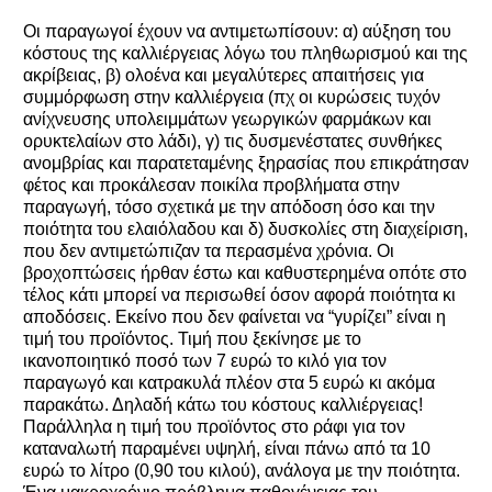
Οι παραγωγοί έχουν να αντιμετωπίσουν: α) αύξηση του
κόστους της καλλιέργειας λόγω του πληθωρισμού και της
ακρίβειας, β) ολοένα και μεγαλύτερες απαιτήσεις για
συμμόρφωση στην καλλιέργεια (πχ οι κυρώσεις τυχόν
ανίχνευσης υπολειμμάτων γεωργικών φαρμάκων και
ορυκτελαίων στο λάδι), γ) τις δυσμενέστατες συνθήκες
ανομβρίας και παρατεταμένης ξηρασίας που επικράτησαν
φέτος και προκάλεσαν ποικίλα προβλήματα στην
παραγωγή, τόσο σχετικά με την απόδοση όσο και την
ποιότητα του ελαιόλαδου και δ) δυσκολίες στη διαχείριση,
που δεν αντιμετώπιζαν τα περασμένα χρόνια. Οι
βροχοπτώσεις ήρθαν έστω και καθυστερημένα οπότε στο
τέλος κάτι μπορεί να περισωθεί όσον αφορά ποιότητα κι
αποδόσεις. Εκείνο που δεν φαίνεται να “γυρίζει” είναι η
τιμή του προϊόντος. Τιμή που ξεκίνησε με το
ικανοποιητικό ποσό των 7 ευρώ το κιλό για τον
παραγωγό και κατρακυλά πλέον στα 5 ευρώ κι ακόμα
παρακάτω. Δηλαδή κάτω του κόστους καλλιέργειας!
Παράλληλα η τιμή του προϊόντος στο ράφι για τον
καταναλωτή παραμένει υψηλή, είναι πάνω από τα 10
ευρώ το λίτρο (0,90 του κιλού), ανάλογα με την ποιότητα.