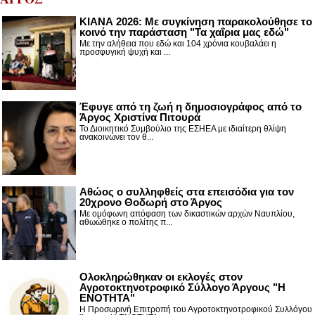
ΚΙΑΝΑ 2026: Με συγκίνηση παρακολούθησε το
κοινό την παράσταση "Τα χαΐρια μας εδώ"
Με την αλήθεια που εδώ και 104 χρόνια κουβαλάει η
προσφυγική ψυχή και ...
Έφυγε από τη ζωή η δημοσιογράφος από το
Άργος Χριστίνα Πιτουρά
Το Διοικητικό Συμβούλιο της ΕΣΗΕΑ με ιδιαίτερη θλίψη
ανακοινώνει τον θ...
Αθώος ο συλληφθείς στα επεισόδια για τον
20χρονο Θοδωρή στο Άργος
Με ομόφωνη απόφαση των δικαστικών αρχών Ναυπλίου,
αθωώθηκε ο πολίτης π...
Ολοκληρώθηκαν οι εκλογές στον
Αγροτοκτηνοτροφικό Σύλλογο Άργους "Η
ΕΝΟΤΗΤΑ"
Η Προσωρινή Επιτροπή του Αγροτοκτηνοτροφικού Συλλόγου