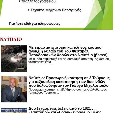
ΝΑΥΠΛΙΟ
Με τεράστια επιτυχία και πλήθος κόσμου
άνοιξε η αυλαία του 7ου Φεστιβάλ
Παραδοσιακών Χορών στο Ναύπλιο (βίντεο)
Με αθρόα συμμετοχή και ενθουσιασμό από πλήθος κόσμου,
ντόπιων και επισ...
Ναύπλιο: Προσωρινή κράτηση σε 3 Τούρκους
για σεξουαλική κακοποίηση των δυο Ινδών
που δολοφόνησαν τον Γιώργο Μιχαλόπουλο
Προσωρινή κράτηση επιβλήθηκε στους τρεις αλλοδαπούς
(υπηκόους Τουρκίας...
Δυο ξεχασμένες λέξεις από το 1821 :
«Ταμπούρι» και «Γράνα» (γράφει ο Τόλης