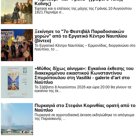
Κοΐνης)
Έφτασε και η επέτειος της μάχης της Γράνας.10 Αυγούστου
1821.Περνάμε σ...
Ξεκίνησε το "7ο Φεστιβάλ Παραδοσιακών
χορών" από το Εργατικό Κέντρο Ναυπλίου
(βίντεο)
Το Εργατικό Κέντρο Ναυπλίας – Ερμιονίδας, διοργανώνει στο
Ναύπλιο, το ...
«Μύθος δίχως αίνιγμα»: Εγκαίνια έκθεσης του
διακεκριμένου εικαστικού Κωνσταντίνου
Σπυρόπουλου στη Vasiliki - galerie d'art στο
Ναύπλιο
Το Σάββατο 8 Αυγούστου 2026 και ώρα 20:00 θα γίνουν τα
εγκαίνια της έκ...
Πυρκαγιά στο Στεφάνι Κορινθίας ορατή από το
Ναύπλιο
Πυρκαγιά σε αγροτοδασική έκταση εκδηλώθηκε το απόγευμα
της Παρασκευής ...