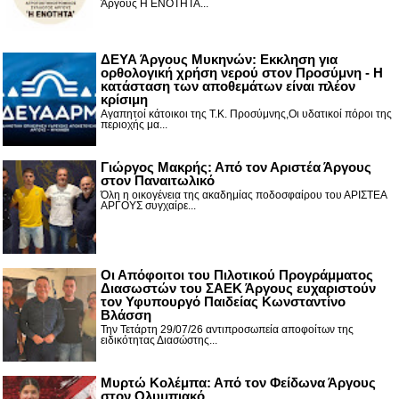
Άργους Η ΕΝΟΤΗΤΑ...
ΔΕΥΑ Άργους Μυκηνών: Εκκληση για
ορθολογική χρήση νερού στον Προσύμνη - Η
κατάσταση των αποθεμάτων είναι πλέον
κρίσιμη
Αγαπητοί κάτοικοι της Τ.Κ. Προσύμνης,Οι υδατικοί πόροι της
περιοχής μα...
Γιώργος Μακρής: Από τον Αριστέα Άργους
στον Παναιτωλικό
Όλη η οικογένεια της ακαδημίας ποδοσφαίρου του ΑΡΙΣΤΕΑ
ΑΡΓΟΥΣ συγχαίρε...
Οι Απόφοιτοι του Πιλοτικού Προγράμματος
Διασωστών του ΣΑΕΚ Άργους ευχαριστούν
τον Υφυπουργό Παιδείας Κωνσταντίνο
Βλάσση
Την Τετάρτη 29/07/26 αντιπροσωπεία αποφοίτων της
ειδικότητας Διασώστης...
Μυρτώ Κολέμπα: Από τον Φείδωνα Άργους
στον Ολυμπιακό