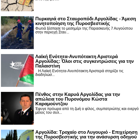
Πυρκαγιά στο Σταυροπόδι Αργολίδας - Άμεση
κινητοποίηση της Πυροσβεστικής
Φωτιά ξέσπασε το μεσημέρι της Παρασκευής 7 Αυγούστου
στην περιοχή Σταυ...
Λαϊκή Ενότητα-Ανυπότακτη Αριστερά
Αργολίδας: Όλοι στις συγκεντρώσεις για την
Παλαιστίνη
Η Λαϊκή Ενότητα-Ανυπότακτη Αριστερά στηρίζει τις
διαδηλώσ...
Πένθος στην Καρυά Αργολίδας για την
απώλεια του Πυρονόμου Κώστα
Καραμούντζου
Έφυγε πρόωρα από τη ζωή ο φίλος, συμπατριώτης και ενεργό
μέλος του συλ...
Αργολίδα: Τροχαίο στο Λυγουριό - Επιχείρηση
της Πυροσβεστικής για την ανάσυρση οδηγού