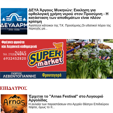
ΔΕΥΑ Άργους Μυκηνών: Εκκληση για
ορθολογική χρήση νερού στον Προσύμνη - Η
κατάσταση των αποθεμάτων είναι πλέον
κρίσιμη
Αγαπητοί κάτοικοι της Τ.Κ. Προσύμνης,Οι υδατικοί πόροι της
περιοχής μα...
ΕΠΙΔΑΥΡΟΣ
Έρχεται το "Arnas Festival" στο Λυγουριό
Αργολίδας
Η αυλαία των παραστάσεων στο Αρχαίο Θέατρο Επιδαύρου
πέφτει, όμως το π...