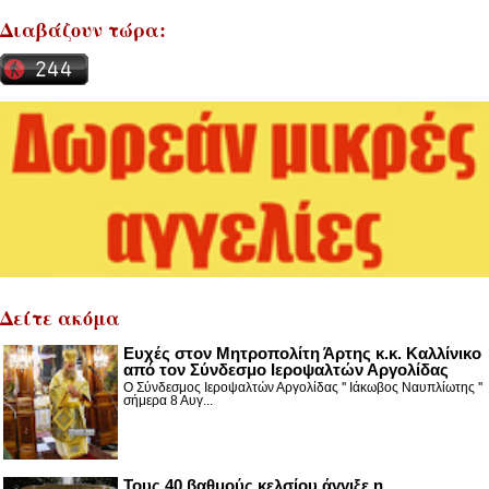
Διαβάζουν τώρα:
Δείτε ακόμα
Ευχές στον Μητροπολίτη Άρτης κ.κ. Καλλίνικο
από τον Σύνδεσμο Ιεροψαλτών Αργολίδας
Ο Σύνδεσμος Ιεροψαλτών Αργολίδας '' Ιάκωβος Ναυπλίωτης ''
σήμερα 8 Αυγ...
Τους 40 βαθμούς κελσίου άγγιξε η