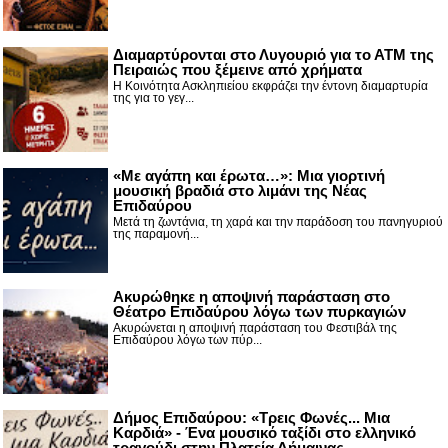
Διαμαρτύρονται στο Λυγουριό για το ΑΤΜ της
Πειραιώς που ξέμεινε από χρήματα
Η Κοινότητα Ασκληπιείου εκφράζει την έντονη διαμαρτυρία
της για το γεγ...
«Με αγάπη και έρωτα…»: Μια γιορτινή
μουσική βραδιά στο λιμάνι της Νέας
Επιδαύρου
Μετά τη ζωντάνια, τη χαρά και την παράδοση του πανηγυριού
της παραμονή...
Ακυρώθηκε η αποψινή παράσταση στο
Θέατρο Επιδαύρου λόγω των πυρκαγιών
Ακυρώνεται η αποψινή παράσταση του Φεστιβάλ της
Επιδαύρου λόγω των πύρ...
Δήμος Επιδαύρου: «Τρεις Φωνές... Μια
Καρδιά» - Ένα μουσικό ταξίδι στο ελληνικό
τραγούδι στην Πλατεία Δήμαινας