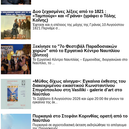
Δυο ξεχασμένες λέξεις από το 1821 :
«Ταμπούρι» και «Γράνα» (γράφει ο Τόλης
Κοΐνης)
Έφτασε και η επέτειος της μάχης της Γράνας.10 Αυγούστου
1821.Περνάμε σ...
Ξεκίνησε το "7ο Φεστιβάλ Παραδοσιακών
χορών" από το Εργατικό Κέντρο Ναυπλίου
(βίντεο)
Το Εργατικό Κέντρο Ναυπλίας – Ερμιονίδας, διοργανώνει στο
Ναύπλιο, το ...
«Μύθος δίχως αίνιγμα»: Εγκαίνια έκθεσης του
διακεκριμένου εικαστικού Κωνσταντίνου
Σπυρόπουλου στη Vasiliki - galerie d'art στο
Ναύπλιο
Το Σάββατο 8 Αυγούστου 2026 και ώρα 20:00 θα γίνουν τα
εγκαίνια της έκ...
Πυρκαγιά στο Στεφάνι Κορινθίας ορατή από το
Ναύπλιο
Πυρκαγιά σε αγροτοδασική έκταση εκδηλώθηκε το απόγευμα
της Παρασκευής ...