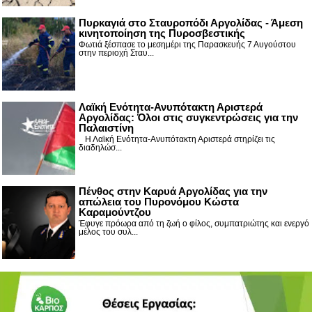
Πυρκαγιά στο Σταυροπόδι Αργολίδας - Άμεση
κινητοποίηση της Πυροσβεστικής
Φωτιά ξέσπασε το μεσημέρι της Παρασκευής 7 Αυγούστου
στην περιοχή Σταυ...
Λαϊκή Ενότητα-Ανυπότακτη Αριστερά
Αργολίδας: Όλοι στις συγκεντρώσεις για την
Παλαιστίνη
Η Λαϊκή Ενότητα-Ανυπότακτη Αριστερά στηρίζει τις
διαδηλώσ...
Πένθος στην Καρυά Αργολίδας για την
απώλεια του Πυρονόμου Κώστα
Καραμούντζου
Έφυγε πρόωρα από τη ζωή ο φίλος, συμπατριώτης και ενεργό
μέλος του συλ...