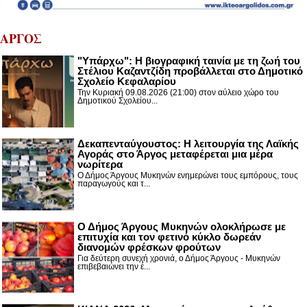
ΑΡΓΟΣ
"Υπάρχω": Η βιογραφική ταινία με τη ζωή του
Στέλιου Καζαντζίδη προβάλλεται στο Δημοτικό
Σχολείο Κεφαλαρίου
Την Κυριακή 09.08.2026 (21:00) στον αύλειο χώρο του
Δημοτικού Σχολείου...
Δεκαπενταύγουστος: H λειτουργία της Λαϊκής
Αγοράς στο Άργος μεταφέρεται μια μέρα
νωρίτερα
Ο Δήμος Άργους Μυκηνών ενημερώνει τους εμπόρους, τους
παραγωγούς και τ...
Ο Δήμος Άργους Μυκηνών ολοκλήρωσε με
επιτυχία και τον φετινό κύκλο δωρεάν
διανομών φρέσκων φρούτων
Για δεύτερη συνεχή χρονιά, ο Δήμος Άργους - Μυκηνών
επιβεβαιώνει την έ...