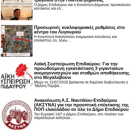
Ο Δήμος Επιδαύρου και η Κοινότητα Δήμαινας προσκαλούν
κατοίκους και επ...
Προσωρινές κυκλοφοριακές ρυθμίσεις στο
κέντρο του Λυγουριού
Η Κοινότητα Ασκληπιείου ενημερώνει κατοίκους και
επισκέπτες ότι, λόγω ...
Λαϊκή Συσπείρωση Επιδαύρου: Για την
προωθούμενη εγκατάσταση 3 γιγαντιαίων
ανεμογεννητριών και σταθμών αποθήκευσης
στο Μεγαλοβούνι
Μέχρι τις 31/07/2026 βρίσκεται σε δημόσια διαβούλευση η
“Μελέτη Περιβά...
Ανακοίνωση Α.Σ. Ναυπλίου-Επιδαύρου
(ΑΚΣΥΝΑ) για την προοπτική επέκτασης της
ΠΟΠ ελαιολάδου σε όλο το Δήμο Επιδαύρου
Την Κυριακή 19/7 ο Δήμος Επιδαύρου, στο πλαίσιο των
παράλληλων εκδηλώσ...