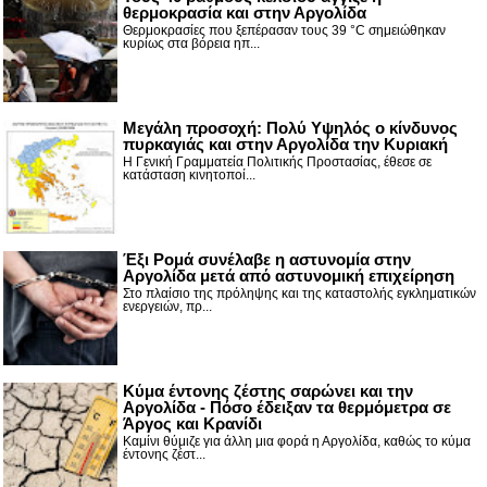
θερμοκρασία και στην Αργολίδα
Θερμοκρασίες που ξεπέρασαν τους 39 °C σημειώθηκαν
κυρίως στα βόρεια ηπ...
Μεγάλη προσοχή: Πολύ Υψηλός ο κίνδυνος
πυρκαγιάς και στην Αργολίδα την Κυριακή
Η Γενική Γραμματεία Πολιτικής Προστασίας, έθεσε σε
κατάσταση κινητοποί...
Έξι Ρομά συνέλαβε η αστυνομία στην
Αργολίδα μετά από αστυνομική επιχείρηση
Στο πλαίσιο της πρόληψης και της καταστολής εγκληματικών
ενεργειών, πρ...
Κύμα έντονης ζέστης σαρώνει και την
Αργολίδα - Πόσο έδειξαν τα θερμόμετρα σε
Άργος και Κρανίδι
Καμίνι θύμιζε για άλλη μια φορά η Αργολίδα, καθώς το κύμα
έντονης ζέστ...