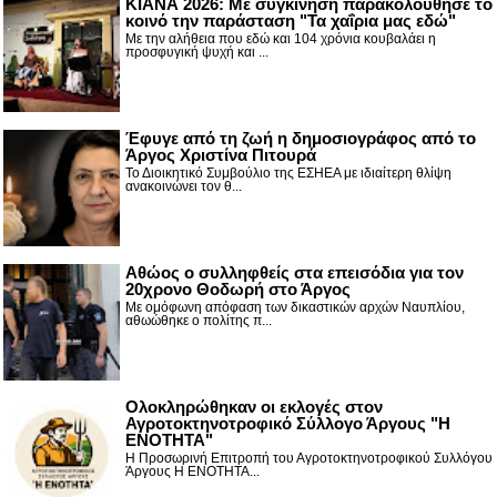
ΚΙΑΝΑ 2026: Με συγκίνηση παρακολούθησε το
κοινό την παράσταση "Τα χαΐρια μας εδώ"
Με την αλήθεια που εδώ και 104 χρόνια κουβαλάει η
προσφυγική ψυχή και ...
Έφυγε από τη ζωή η δημοσιογράφος από το
Άργος Χριστίνα Πιτουρά
Το Διοικητικό Συμβούλιο της ΕΣΗΕΑ με ιδιαίτερη θλίψη
ανακοινώνει τον θ...
Αθώος ο συλληφθείς στα επεισόδια για τον
20χρονο Θοδωρή στο Άργος
Με ομόφωνη απόφαση των δικαστικών αρχών Ναυπλίου,
αθωώθηκε ο πολίτης π...
Ολοκληρώθηκαν οι εκλογές στον
Αγροτοκτηνοτροφικό Σύλλογο Άργους "Η
ΕΝΟΤΗΤΑ"
Η Προσωρινή Επιτροπή του Αγροτοκτηνοτροφικού Συλλόγου
Άργους Η ΕΝΟΤΗΤΑ...