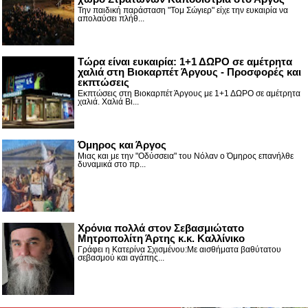
Την παιδική παράσταση "Τομ Σώγιερ" είχε την ευκαιρία να
απολαύσει πλήθ...
Τώρα είναι ευκαιρία: 1+1 ΔΩΡΟ σε αμέτρητα
χαλιά στη Βιοκαρπέτ Άργους - Προσφορές και
εκπτώσεις
Εκπτώσεις στη Βιοκαρπέτ Άργους με 1+1 ΔΩΡΟ σε αμέτρητα
χαλιά. Χαλιά Βι...
Όμηρος και Άργος
Μιας και με την "Οδύσσεια" του Νόλαν ο Όμηρος επανήλθε
δυναμικά στο πρ...
Χρόνια πολλά στον Σεβασμιώτατο
Μητροπολίτη Άρτης κ.κ. Καλλίνικο
Γράφει η Κατερίνα Σχισμένου:Με αισθήματα βαθύτατου
σεβασμού και αγάπης...