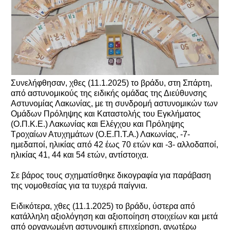
Συνελήφθησαν, χθες (11.1.2025) το βράδυ, στη Σπάρτη,
από αστυνομικούς της ειδικής ομάδας της Διεύθυνσης
Αστυνομίας Λακωνίας, με τη συνδρομή αστυνομικών των
Ομάδων Πρόληψης και Καταστολής του Εγκλήματος
(Ο.Π.Κ.Ε.) Λακωνίας και Ελέγχου και Πρόληψης
Τροχαίων Ατυχημάτων (Ο.Ε.Π.Τ.Α.) Λακωνίας, -7-
ημεδαποί, ηλικίας από 42 έως 70 ετών και -3- αλλοδαποί,
ηλικίας 41, 44 και 54 ετών, αντίστοιχα.
Σε βάρος τους σχηματίσθηκε δικογραφία για παράβαση
της νομοθεσίας για τα τυχερά παίγνια.
Ειδικότερα, χθες (11.1.2025) το βράδυ, ύστερα από
κατάλληλη αξιολόγηση και αξιοποίηση στοιχείων και μετά
από οργανωμένη αστυνομική επιχείρηση, ανωτέρω