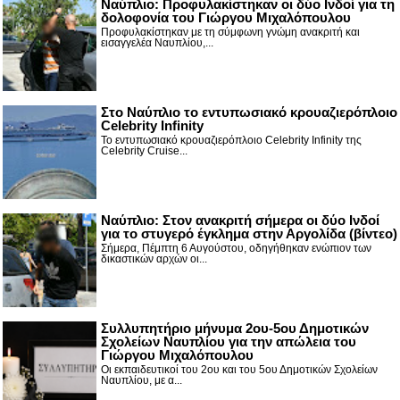
Ναύπλιο: Προφυλακίστηκαν οι δύο Ινδοί για τη
δολοφονία του Γιώργου Μιχαλόπουλου
Προφυλακίστηκαν με τη σύμφωνη γνώμη ανακριτή και
εισαγγελέα Ναυπλίου,...
Στο Ναύπλιο το εντυπωσιακό κρουαζιερόπλοιο
Celebrity Infinity
Το εντυπωσιακό κρουαζιερόπλοιο Celebrity Infinity της
Celebrity Cruise...
Nαύπλιο: Στον ανακριτή σήμερα οι δύο Ινδοί
για το στυγερό έγκλημα στην Αργολίδα (βίντεο)
Σήμερα, Πέμπτη 6 Αυγούστου, οδηγήθηκαν ενώπιον των
δικαστικών αρχών οι...
Συλλυπητήριο μήνυμα 2ου-5ου Δημοτικών
Σχολείων Ναυπλίου για την απώλεια του
Γιώργου Μιχαλόπουλου
Οι εκπαιδευτικοί του 2ου και του 5ου Δημοτικών Σχολείων
Ναυπλίου, με α...