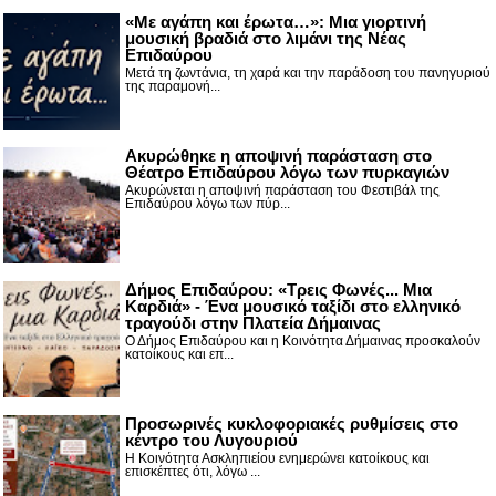
«Με αγάπη και έρωτα…»: Μια γιορτινή
μουσική βραδιά στο λιμάνι της Νέας
Επιδαύρου
Μετά τη ζωντάνια, τη χαρά και την παράδοση του πανηγυριού
της παραμονή...
Ακυρώθηκε η αποψινή παράσταση στο
Θέατρο Επιδαύρου λόγω των πυρκαγιών
Ακυρώνεται η αποψινή παράσταση του Φεστιβάλ της
Επιδαύρου λόγω των πύρ...
Δήμος Επιδαύρου: «Τρεις Φωνές... Μια
Καρδιά» - Ένα μουσικό ταξίδι στο ελληνικό
τραγούδι στην Πλατεία Δήμαινας
Ο Δήμος Επιδαύρου και η Κοινότητα Δήμαινας προσκαλούν
κατοίκους και επ...
Προσωρινές κυκλοφοριακές ρυθμίσεις στο
κέντρο του Λυγουριού
Η Κοινότητα Ασκληπιείου ενημερώνει κατοίκους και
επισκέπτες ότι, λόγω ...