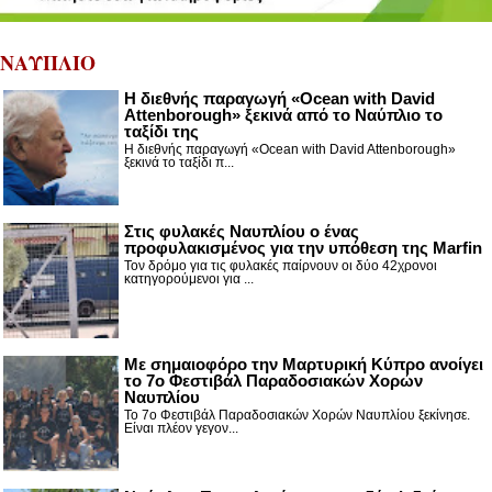
ΝΑΥΠΛΙΟ
Η διεθνής παραγωγή «Ocean with David
Attenborough» ξεκινά από το Ναύπλιο το
ταξίδι της
Η διεθνής παραγωγή «Ocean with David Attenborough»
ξεκινά το ταξίδι π...
Στις φυλακές Ναυπλίου ο ένας
προφυλακισμένος για την υπόθεση της Marfin
Τον δρόμο για τις φυλακές παίρνουν οι δύο 42χρονοι
κατηγορούμενοι για ...
Με σημαιοφόρο την Μαρτυρική Κύπρο ανοίγει
το 7ο Φεστιβάλ Παραδοσιακών Χορών
Ναυπλίου
Το 7ο Φεστιβάλ Παραδοσιακών Χορών Ναυπλίου ξεκίνησε.
Είναι πλέον γεγον...