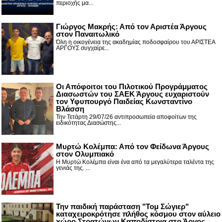
περιοχής μα...
Γιώργος Μακρής: Από τον Αριστέα Άργους
στον Παναιτωλικό
Όλη η οικογένεια της ακαδημίας ποδοσφαίρου του ΑΡΙΣΤΕΑ
ΑΡΓΟΥΣ συγχαίρε...
Οι Απόφοιτοι του Πιλοτικού Προγράμματος
Διασωστών του ΣΑΕΚ Άργους ευχαριστούν
τον Υφυπουργό Παιδείας Κωνσταντίνο
Βλάσση
Την Τετάρτη 29/07/26 αντιπροσωπεία αποφοίτων της
ειδικότητας Διασώστης...
Μυρτώ Κολέμπα: Από τον Φείδωνα Άργους
στον Ολυμπιακό
Η Μυρτώ Κολέμπα είναι ένα από τα μεγαλύτερα ταλέντα της
γενιάς της. ...
Την παιδική παράσταση "Τομ Σώγιερ"
καταχειροκρότησε πλήθος κόσμου στον αύλειο
χώρο Στρατώνων Καποδίστρια στο Άργος