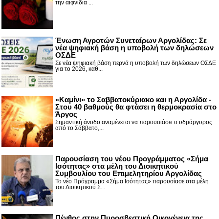
την αιφνίδια ...
Ένωση Αγροτών Συνεταίρων Αργολίδας: Σε
νέα ψηφιακή βάση η υποβολή των δηλώσεων
ΟΣΔΕ
Σε νέα ψηφιακή βάση περνά η υποβολή των δηλώσεων ΟΣΔΕ
για το 2026, καθ...
«Καμίνι» το Σαββατοκύριακο και η Αργολίδα -
Στου 40 βαθμούς θα φτάσει η θερμοκρασία στο
Άργος
Σημαντική άνοδο αναμένεται να παρουσιάσει ο υδράργυρος
από το Σάββατο,...
Παρουσίαση του νέου Προγράμματος «Σήμα
Ισότητας» στα μέλη του Διοικητικού
Συμβουλίου του Επιμελητηρίου Αργολίδας
Το νέο Πρόγραμμα «Σήμα Ισότητας» παρουσίασε στα μέλη
του Διοικητικού Σ...
Πένθος στην Πυροσβεστική Οικογένεια της