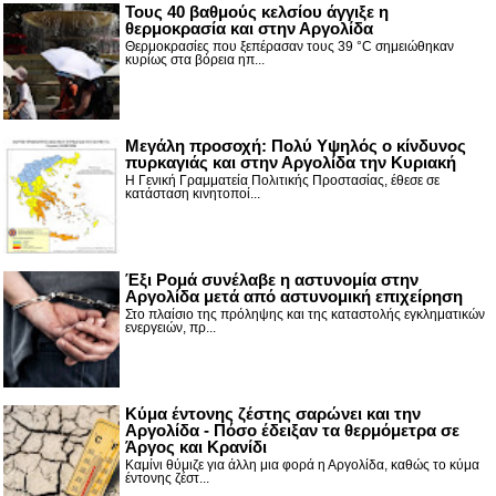
Τους 40 βαθμούς κελσίου άγγιξε η
θερμοκρασία και στην Αργολίδα
Θερμοκρασίες που ξεπέρασαν τους 39 °C σημειώθηκαν
κυρίως στα βόρεια ηπ...
Μεγάλη προσοχή: Πολύ Υψηλός ο κίνδυνος
πυρκαγιάς και στην Αργολίδα την Κυριακή
Η Γενική Γραμματεία Πολιτικής Προστασίας, έθεσε σε
κατάσταση κινητοποί...
Έξι Ρομά συνέλαβε η αστυνομία στην
Αργολίδα μετά από αστυνομική επιχείρηση
Στο πλαίσιο της πρόληψης και της καταστολής εγκληματικών
ενεργειών, πρ...
Κύμα έντονης ζέστης σαρώνει και την
Αργολίδα - Πόσο έδειξαν τα θερμόμετρα σε
Άργος και Κρανίδι
Καμίνι θύμιζε για άλλη μια φορά η Αργολίδα, καθώς το κύμα
έντονης ζέστ...