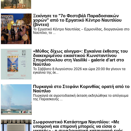
Ξεκίνησε το "7ο Φεστιβάλ Παραδοσιακών
χορών" από το Εργατικό Κέντρο Ναυπλίου
(βίντεο)
Το Εργατικό Κέντρο Ναυπλίας – Ερμιονίδας, διοργανώνει στο
Ναύπλιο, το ...
«Μύθος δίχως αίνιγμα»: Εγκαίνια έκθεσης του
διακεκριμένου εικαστικού Κωνσταντίνου
Σπυρόπουλου στη Vasiliki - galerie d'art στο
Ναύπλιο
Το Σάββατο 8 Αυγούστου 2026 και ώρα 20:00 θα γίνουν τα
εγκαίνια της έκ...
Πυρκαγιά στο Στεφάνι Κορινθίας ορατή από το
Ναύπλιο
Πυρκαγιά σε αγροτοδασική έκταση εκδηλώθηκε το απόγευμα
της Παρασκευής ...
Σωφρονιστικό Κατάστημα Ναυπλίου: «Με
υπομονή και επιμονή μπορείς να είσαι ο
νικητής» - η συγκλονιστική καταγραφή ενός