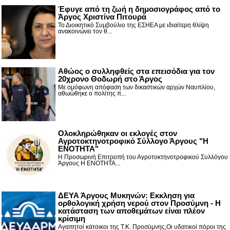
Έφυγε από τη ζωή η δημοσιογράφος από το
Άργος Χριστίνα Πιτουρά
Το Διοικητικό Συμβούλιο της ΕΣΗΕΑ με ιδιαίτερη θλίψη
ανακοινώνει τον θ...
Αθώος ο συλληφθείς στα επεισόδια για τον
20χρονο Θοδωρή στο Άργος
Με ομόφωνη απόφαση των δικαστικών αρχών Ναυπλίου,
αθωώθηκε ο πολίτης π...
Ολοκληρώθηκαν οι εκλογές στον
Αγροτοκτηνοτροφικό Σύλλογο Άργους "Η
ΕΝΟΤΗΤΑ"
Η Προσωρινή Επιτροπή του Αγροτοκτηνοτροφικού Συλλόγου
Άργους Η ΕΝΟΤΗΤΑ...
ΔΕΥΑ Άργους Μυκηνών: Εκκληση για
ορθολογική χρήση νερού στον Προσύμνη - Η
κατάσταση των αποθεμάτων είναι πλέον
κρίσιμη
Αγαπητοί κάτοικοι της Τ.Κ. Προσύμνης,Οι υδατικοί πόροι της