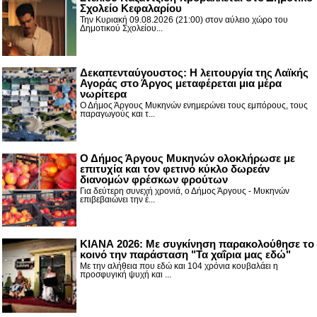
Σχολείο Κεφαλαρίου
Την Κυριακή 09.08.2026 (21:00) στον αύλειο χώρο του
Δημοτικού Σχολείου...
Δεκαπενταύγουστος: H λειτουργία της Λαϊκής
Αγοράς στο Άργος μεταφέρεται μια μέρα
νωρίτερα
Ο Δήμος Άργους Μυκηνών ενημερώνει τους εμπόρους, τους
παραγωγούς και τ...
Ο Δήμος Άργους Μυκηνών ολοκλήρωσε με
επιτυχία και τον φετινό κύκλο δωρεάν
διανομών φρέσκων φρούτων
Για δεύτερη συνεχή χρονιά, ο Δήμος Άργους - Μυκηνών
επιβεβαιώνει την έ...
ΚΙΑΝΑ 2026: Με συγκίνηση παρακολούθησε το
κοινό την παράσταση "Τα χαΐρια μας εδώ"
Με την αλήθεια που εδώ και 104 χρόνια κουβαλάει η
προσφυγική ψυχή και ...