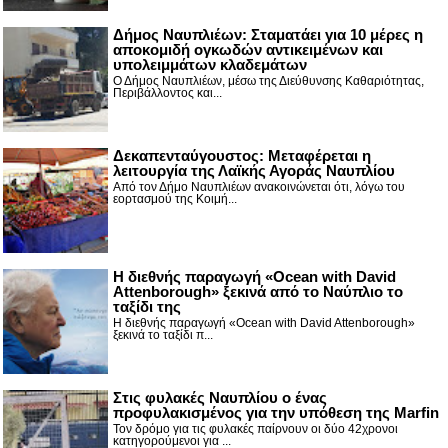
Δήμος Ναυπλιέων: Σταματάει για 10 μέρες η
αποκομιδή ογκωδών αντικειμένων και
υπολειμμάτων κλαδεμάτων
Ο Δήμος Ναυπλιέων, μέσω της Διεύθυνσης Καθαριότητας,
Περιβάλλοντος και...
Δεκαπενταύγουστος: Μεταφέρεται η
λειτουργία της Λαϊκής Αγοράς Ναυπλίου
Από τον Δήμο Ναυπλιέων ανακοινώνεται ότι, λόγω του
εορτασμού της Κοιμή...
Η διεθνής παραγωγή «Ocean with David
Attenborough» ξεκινά από το Ναύπλιο το
ταξίδι της
Η διεθνής παραγωγή «Ocean with David Attenborough»
ξεκινά το ταξίδι π...
Στις φυλακές Ναυπλίου ο ένας
προφυλακισμένος για την υπόθεση της Marfin
Τον δρόμο για τις φυλακές παίρνουν οι δύο 42χρονοι
κατηγορούμενοι για ...