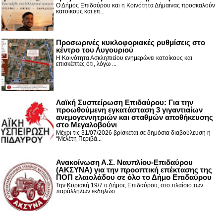
Ο Δήμος Επιδαύρου και η Κοινότητα Δήμαινας προσκαλούν
κατοίκους και επ...
Προσωρινές κυκλοφοριακές ρυθμίσεις στο
κέντρο του Λυγουριού
Η Κοινότητα Ασκληπιείου ενημερώνει κατοίκους και
επισκέπτες ότι, λόγω ...
Λαϊκή Συσπείρωση Επιδαύρου: Για την
προωθούμενη εγκατάσταση 3 γιγαντιαίων
ανεμογεννητριών και σταθμών αποθήκευσης
στο Μεγαλοβούνι
Μέχρι τις 31/07/2026 βρίσκεται σε δημόσια διαβούλευση η
“Μελέτη Περιβά...
Ανακοίνωση Α.Σ. Ναυπλίου-Επιδαύρου
(ΑΚΣΥΝΑ) για την προοπτική επέκτασης της
ΠΟΠ ελαιολάδου σε όλο το Δήμο Επιδαύρου
Την Κυριακή 19/7 ο Δήμος Επιδαύρου, στο πλαίσιο των
παράλληλων εκδηλώσ...