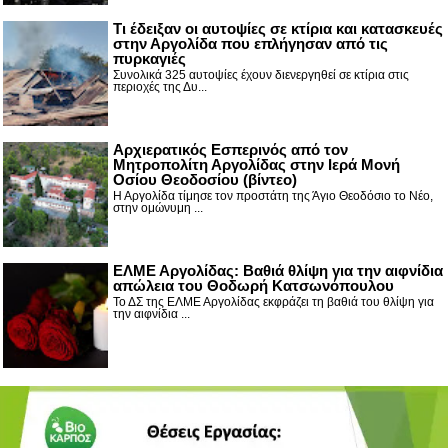
Τι έδειξαν οι αυτοψίες σε κτίρια και κατασκευές
στην Αργολίδα που επλήγησαν από τις
πυρκαγιές
Συνολικά 325 αυτοψίες έχουν διενεργηθεί σε κτίρια στις
περιοχές της Δυ...
Αρχιερατικός Εσπερινός από τον
Μητροπολίτη Αργολίδας στην Ιερά Μονή
Οσίου Θεοδοσίου (βίντεο)
Η Αργολίδα τίμησε τον προστάτη της Άγιο Θεοδόσιο το Νέο,
στην ομώνυμη ...
ΕΛΜΕ Αργολίδας: Βαθιά θλίψη για την αιφνίδια
απώλεια του Θοδωρή Κατσωνόπουλου
Το ΔΣ της ΕΛΜΕ Αργολίδας εκφράζει τη βαθιά του θλίψη για
την αιφνίδια ...