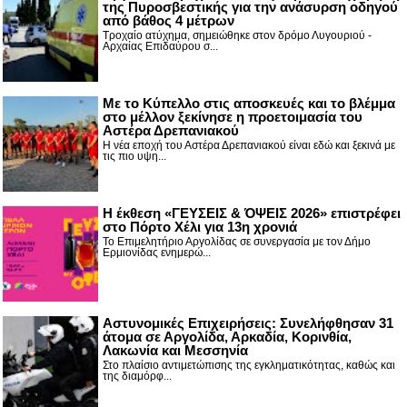
της Πυροσβεστικής για την ανάσυρση οδηγού
από βάθος 4 μέτρων
Τροχαίο ατύχημα, σημειώθηκε στον δρόμο Λυγουριού -
Αρχαίας Επιδαύρου σ...
Με το Κύπελλο στις αποσκευές και το βλέμμα
στο μέλλον ξεκίνησε η προετοιμασία του
Αστέρα Δρεπανιακού
Η νέα εποχή του Αστέρα Δρεπανιακού είναι εδώ και ξεκινά με
τις πιο υψη...
Η έκθεση «ΓΕΥΣΕΙΣ & ΌΨΕΙΣ 2026» επιστρέφει
στο Πόρτο Χέλι για 13η χρονιά
Το Επιμελητήριο Αργολίδας σε συνεργασία με τον Δήμο
Ερμιονίδας ενημερώ...
Αστυνομικές Επιχειρήσεις: Συνελήφθησαν 31
άτομα σε Αργολίδα, Αρκαδία, Κορινθία,
Λακωνία και Μεσσηνία
Στο πλαίσιο αντιμετώπισης της εγκληματικότητας, καθώς και
της διαμόρφ...