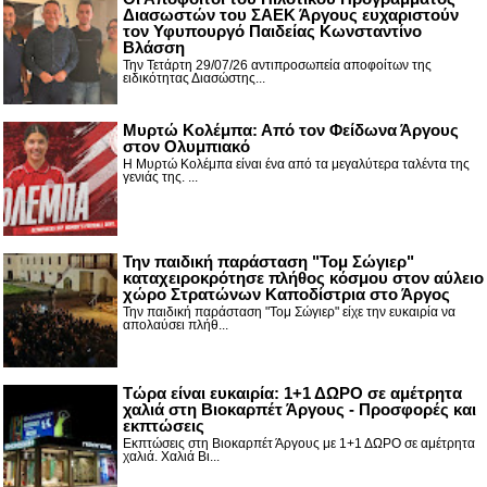
Διασωστών του ΣΑΕΚ Άργους ευχαριστούν
τον Υφυπουργό Παιδείας Κωνσταντίνο
Βλάσση
Την Τετάρτη 29/07/26 αντιπροσωπεία αποφοίτων της
ειδικότητας Διασώστης...
Μυρτώ Κολέμπα: Από τον Φείδωνα Άργους
στον Ολυμπιακό
Η Μυρτώ Κολέμπα είναι ένα από τα μεγαλύτερα ταλέντα της
γενιάς της. ...
Την παιδική παράσταση "Τομ Σώγιερ"
καταχειροκρότησε πλήθος κόσμου στον αύλειο
χώρο Στρατώνων Καποδίστρια στο Άργος
Την παιδική παράσταση "Τομ Σώγιερ" είχε την ευκαιρία να
απολαύσει πλήθ...
Τώρα είναι ευκαιρία: 1+1 ΔΩΡΟ σε αμέτρητα
χαλιά στη Βιοκαρπέτ Άργους - Προσφορές και
εκπτώσεις
Εκπτώσεις στη Βιοκαρπέτ Άργους με 1+1 ΔΩΡΟ σε αμέτρητα
χαλιά. Χαλιά Βι...