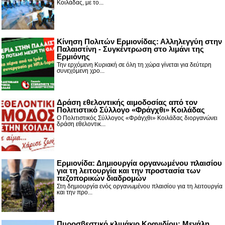
Κοιλάδας, με το...
Κίνηση Πολιτών Ερμιονίδας: Αλληλεγγύη στην
Παλαιστίνη - Συγκέντρωση στο λιμάνι της
Ερμιόνης
Την ερχόμενη Κυριακή σε όλη τη χώρα γίνεται για δεύτερη
συνεχόμενη χρο...
Δράση εθελοντικής αιμοδοσίας από τον
Πολιτιστικό Σύλλογο «Φράγχθι» Κοιλάδας
Ο Πολιτιστικός Σύλλογος «Φράγχθι» Κοιλάδας διοργανώνει
δράση εθελοντικ...
Ερμιονίδα: Δημιουργία οργανωμένου πλαισίου
για τη λειτουργία και την προστασία των
πεζοπορικών διαδρομών
Στη δημιουργία ενός οργανωμένου πλαισίου για τη λειτουργία
και την προ...
Πυροσβεστικό κλιμάκιο Κρανιδίου: Μεγάλη