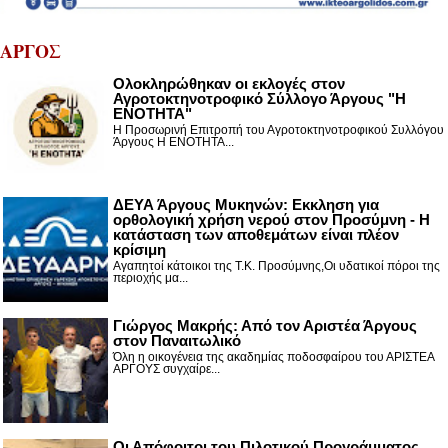
ΑΡΓΟΣ
Ολοκληρώθηκαν οι εκλογές στον
Αγροτοκτηνοτροφικό Σύλλογο Άργους "Η
ΕΝΟΤΗΤΑ"
Η Προσωρινή Επιτροπή του Αγροτοκτηνοτροφικού Συλλόγου
Άργους Η ΕΝΟΤΗΤΑ...
ΔΕΥΑ Άργους Μυκηνών: Εκκληση για
ορθολογική χρήση νερού στον Προσύμνη - Η
κατάσταση των αποθεμάτων είναι πλέον
κρίσιμη
Αγαπητοί κάτοικοι της Τ.Κ. Προσύμνης,Οι υδατικοί πόροι της
περιοχής μα...
Γιώργος Μακρής: Από τον Αριστέα Άργους
στον Παναιτωλικό
Όλη η οικογένεια της ακαδημίας ποδοσφαίρου του ΑΡΙΣΤΕΑ
ΑΡΓΟΥΣ συγχαίρε...
Οι Απόφοιτοι του Πιλοτικού Προγράμματος