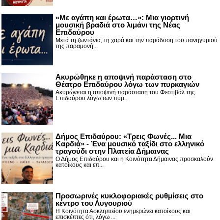
«Με αγάπη και έρωτα…»: Μια γιορτινή
μουσική βραδιά στο λιμάνι της Νέας
Επιδαύρου
Μετά τη ζωντάνια, τη χαρά και την παράδοση του πανηγυριού
της παραμονή...
Ακυρώθηκε η αποψινή παράσταση στο
Θέατρο Επιδαύρου λόγω των πυρκαγιών
Ακυρώνεται η αποψινή παράσταση του Φεστιβάλ της
Επιδαύρου λόγω των πύρ...
Δήμος Επιδαύρου: «Τρεις Φωνές... Μια
Καρδιά» - Ένα μουσικό ταξίδι στο ελληνικό
τραγούδι στην Πλατεία Δήμαινας
Ο Δήμος Επιδαύρου και η Κοινότητα Δήμαινας προσκαλούν
κατοίκους και επ...
Προσωρινές κυκλοφοριακές ρυθμίσεις στο
κέντρο του Λυγουριού
Η Κοινότητα Ασκληπιείου ενημερώνει κατοίκους και
επισκέπτες ότι, λόγω ...