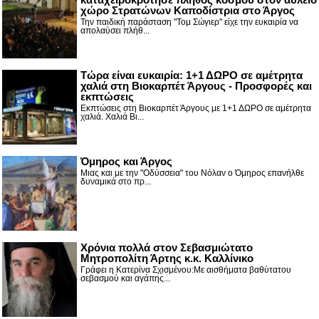
χώρο Στρατώνων Καποδίστρια στο Άργος
Την παιδική παράσταση "Τομ Σώγιερ" είχε την ευκαιρία να
απολαύσει πλήθ...
Τώρα είναι ευκαιρία: 1+1 ΔΩΡΟ σε αμέτρητα
χαλιά στη Βιοκαρπέτ Άργους - Προσφορές και
εκπτώσεις
Εκπτώσεις στη Βιοκαρπέτ Άργους με 1+1 ΔΩΡΟ σε αμέτρητα
χαλιά. Χαλιά Βι...
Όμηρος και Άργος
Μιας και με την "Οδύσσεια" του Νόλαν ο Όμηρος επανήλθε
δυναμικά στο πρ...
Χρόνια πολλά στον Σεβασμιώτατο
Μητροπολίτη Άρτης κ.κ. Καλλίνικο
Γράφει η Κατερίνα Σχισμένου:Με αισθήματα βαθύτατου
σεβασμού και αγάπης...