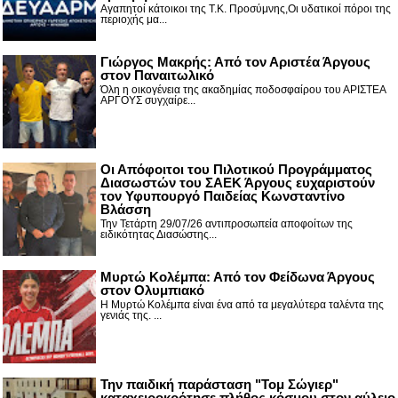
Αγαπητοί κάτοικοι της Τ.Κ. Προσύμνης,Οι υδατικοί πόροι της
περιοχής μα...
Γιώργος Μακρής: Από τον Αριστέα Άργους
στον Παναιτωλικό
Όλη η οικογένεια της ακαδημίας ποδοσφαίρου του ΑΡΙΣΤΕΑ
ΑΡΓΟΥΣ συγχαίρε...
Οι Απόφοιτοι του Πιλοτικού Προγράμματος
Διασωστών του ΣΑΕΚ Άργους ευχαριστούν
τον Υφυπουργό Παιδείας Κωνσταντίνο
Βλάσση
Την Τετάρτη 29/07/26 αντιπροσωπεία αποφοίτων της
ειδικότητας Διασώστης...
Μυρτώ Κολέμπα: Από τον Φείδωνα Άργους
στον Ολυμπιακό
Η Μυρτώ Κολέμπα είναι ένα από τα μεγαλύτερα ταλέντα της
γενιάς της. ...
Την παιδική παράσταση "Τομ Σώγιερ"
καταχειροκρότησε πλήθος κόσμου στον αύλειο