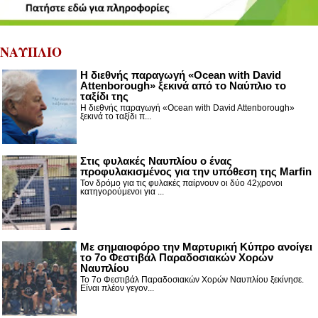
ΝΑΥΠΛΙΟ
Η διεθνής παραγωγή «Ocean with David
Attenborough» ξεκινά από το Ναύπλιο το
ταξίδι της
Η διεθνής παραγωγή «Ocean with David Attenborough»
ξεκινά το ταξίδι π...
Στις φυλακές Ναυπλίου ο ένας
προφυλακισμένος για την υπόθεση της Marfin
Τον δρόμο για τις φυλακές παίρνουν οι δύο 42χρονοι
κατηγορούμενοι για ...
Με σημαιοφόρο την Μαρτυρική Κύπρο ανοίγει
το 7ο Φεστιβάλ Παραδοσιακών Χορών
Ναυπλίου
Το 7ο Φεστιβάλ Παραδοσιακών Χορών Ναυπλίου ξεκίνησε.
Είναι πλέον γεγον...