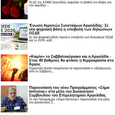
Το ΔΣ της ΕΛΜΕ Αργολίδας εκφράζει τη βαθιά του θλίψη για
την αιφνίδια ...
Ένωση Αγροτών Συνεταίρων Αργολίδας: Σε
νέα ψηφιακή βάση η υποβολή των δηλώσεων
ΟΣΔΕ
Σε νέα ψηφιακή βάση περνά η υποβολή των δηλώσεων ΟΣΔΕ
για το 2026, καθ...
«Καμίνι» το Σαββατοκύριακο και η Αργολίδα -
Στου 40 βαθμούς θα φτάσει η θερμοκρασία στο
Άργος
Σημαντική άνοδο αναμένεται να παρουσιάσει ο υδράργυρος
από το Σάββατο,...
Παρουσίαση του νέου Προγράμματος «Σήμα
Ισότητας» στα μέλη του Διοικητικού
Συμβουλίου του Επιμελητηρίου Αργολίδας
Το νέο Πρόγραμμα «Σήμα Ισότητας» παρουσίασε στα μέλη
του Διοικητικού Σ...