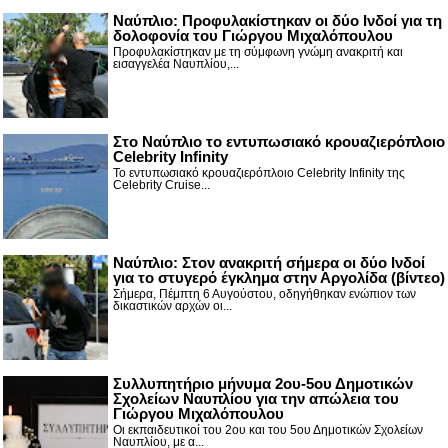
Ναύπλιο: Προφυλακίστηκαν οι δύο Ινδοί για τη
δολοφονία του Γιώργου Μιχαλόπουλου
Προφυλακίστηκαν με τη σύμφωνη γνώμη ανακριτή και
εισαγγελέα Ναυπλίου,...
Στο Ναύπλιο το εντυπωσιακό κρουαζιερόπλοιο
Celebrity Infinity
Το εντυπωσιακό κρουαζιερόπλοιο Celebrity Infinity της
Celebrity Cruise...
Nαύπλιο: Στον ανακριτή σήμερα οι δύο Ινδοί
για το στυγερό έγκλημα στην Αργολίδα (βίντεο)
Σήμερα, Πέμπτη 6 Αυγούστου, οδηγήθηκαν ενώπιον των
δικαστικών αρχών οι...
Συλλυπητήριο μήνυμα 2ου-5ου Δημοτικών
Σχολείων Ναυπλίου για την απώλεια του
Γιώργου Μιχαλόπουλου
Οι εκπαιδευτικοί του 2ου και του 5ου Δημοτικών Σχολείων
Ναυπλίου, με α...