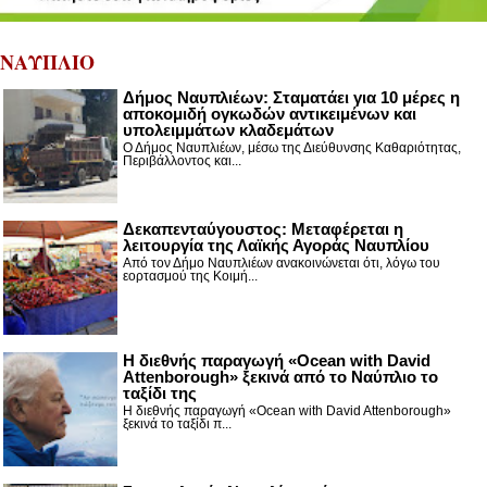
ΝΑΥΠΛΙΟ
Δήμος Ναυπλιέων: Σταματάει για 10 μέρες η
αποκομιδή ογκωδών αντικειμένων και
υπολειμμάτων κλαδεμάτων
Ο Δήμος Ναυπλιέων, μέσω της Διεύθυνσης Καθαριότητας,
Περιβάλλοντος και...
Δεκαπενταύγουστος: Μεταφέρεται η
λειτουργία της Λαϊκής Αγοράς Ναυπλίου
Από τον Δήμο Ναυπλιέων ανακοινώνεται ότι, λόγω του
εορτασμού της Κοιμή...
Η διεθνής παραγωγή «Ocean with David
Attenborough» ξεκινά από το Ναύπλιο το
ταξίδι της
Η διεθνής παραγωγή «Ocean with David Attenborough»
ξεκινά το ταξίδι π...