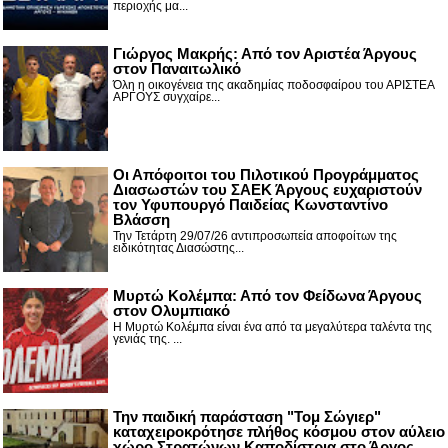
περιοχής μα...
Γιώργος Μακρής: Από τον Αριστέα Άργους
στον Παναιτωλικό
Όλη η οικογένεια της ακαδημίας ποδοσφαίρου του ΑΡΙΣΤΕΑ
ΑΡΓΟΥΣ συγχαίρε...
Οι Απόφοιτοι του Πιλοτικού Προγράμματος
Διασωστών του ΣΑΕΚ Άργους ευχαριστούν
τον Υφυπουργό Παιδείας Κωνσταντίνο
Βλάσση
Την Τετάρτη 29/07/26 αντιπροσωπεία αποφοίτων της
ειδικότητας Διασώστης...
Μυρτώ Κολέμπα: Από τον Φείδωνα Άργους
στον Ολυμπιακό
Η Μυρτώ Κολέμπα είναι ένα από τα μεγαλύτερα ταλέντα της
γενιάς της. ...
Την παιδική παράσταση "Τομ Σώγιερ"
καταχειροκρότησε πλήθος κόσμου στον αύλειο
χώρο Στρατώνων Καποδίστρια στο Άργος