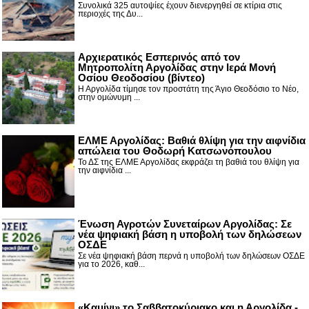
Συνολικά 325 αυτοψίες έχουν διενεργηθεί σε κτίρια στις
περιοχές της Δυ...
Αρχιερατικός Εσπερινός από τον
Μητροπολίτη Αργολίδας στην Ιερά Μονή
Οσίου Θεοδοσίου (βίντεο)
Η Αργολίδα τίμησε τον προστάτη της Άγιο Θεοδόσιο το Νέο,
στην ομώνυμη ...
ΕΛΜΕ Αργολίδας: Βαθιά θλίψη για την αιφνίδια
απώλεια του Θοδωρή Κατσωνόπουλου
Το ΔΣ της ΕΛΜΕ Αργολίδας εκφράζει τη βαθιά του θλίψη για
την αιφνίδια ...
Ένωση Αγροτών Συνεταίρων Αργολίδας: Σε
νέα ψηφιακή βάση η υποβολή των δηλώσεων
ΟΣΔΕ
Σε νέα ψηφιακή βάση περνά η υποβολή των δηλώσεων ΟΣΔΕ
για το 2026, καθ...
«Καμίνι» το Σαββατοκύριακο και η Αργολίδα -