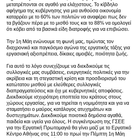
μετατρέπονται σε αγαθό για ελάχιστους. Το κίβδηλο
αφήγημα της κυβέρνησης για μια ανθούσα οικονομία
καταρρέει με το 60% των πολιτών να αναφέρει πως δεν
τα βγάζουν πέρα με το μισθό τους και το 88% να ομολογεί
ότι κόβει από τα βασικά είδη διατροφής για να επιβιώσει.
Την 1η Μάη ενώνουμε τη φωνή μας, τιμώντας τον
διαχρονικό και παγκόσμιο αγώνα της εργατικής τάξης για
εργασιακή αξιοπρέπεια, δίκαιες αμοιβές, ποιότητα ζωής.
Για αυτό το λόγο συνεχίζουμε να διεκδικούμε τις
συλλογικές μας συμβάσεις, ενεργητικές πολιτικές για την
ακρίβεια και τη στεγαστική κρίση και προσδιορισμό του
κατώτατου μισθού με ελεύθερες συλλογικές
διαπραγματεύσεις και όχι με κυβερνητικές αποφάσεις.
Διεκδικούμε ισχυρότερη εποπτεία του κράτους στους
χώρους εργασίας, για να τηρείται η νομιμότητα και για να
σταματήσει ο μαύρος κατάλογος ατυχημάτων και
δυστυχημάτων. Διεκδικούμε ποιοτικά δημόσια αγαθά,
παιδεία και υγεία για όλους. Η συγκέντρωση της ΓΣΕΕ
για την Εργατική Πρωτομαγιά θα γίνει μαζί με το Εργατικό
Κέντρο Αθήνας στις 11:00 το πρωί την Πέμπτη 1η Μάη