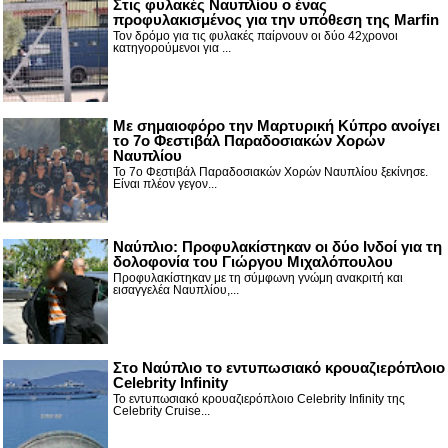
Στις φυλακές Ναυπλίου ο ένας
προφυλακισμένος για την υπόθεση της Marfin
Τον δρόμο για τις φυλακές παίρνουν οι δύο 42χρονοι
κατηγορούμενοι για ...
Με σημαιοφόρο την Μαρτυρική Κύπρο ανοίγει
το 7ο Φεστιβάλ Παραδοσιακών Χορών
Ναυπλίου
Το 7ο Φεστιβάλ Παραδοσιακών Χορών Ναυπλίου ξεκίνησε.
Είναι πλέον γεγον...
Ναύπλιο: Προφυλακίστηκαν οι δύο Ινδοί για τη
δολοφονία του Γιώργου Μιχαλόπουλου
Προφυλακίστηκαν με τη σύμφωνη γνώμη ανακριτή και
εισαγγελέα Ναυπλίου,...
Στο Ναύπλιο το εντυπωσιακό κρουαζιερόπλοιο
Celebrity Infinity
Το εντυπωσιακό κρουαζιερόπλοιο Celebrity Infinity της
Celebrity Cruise...