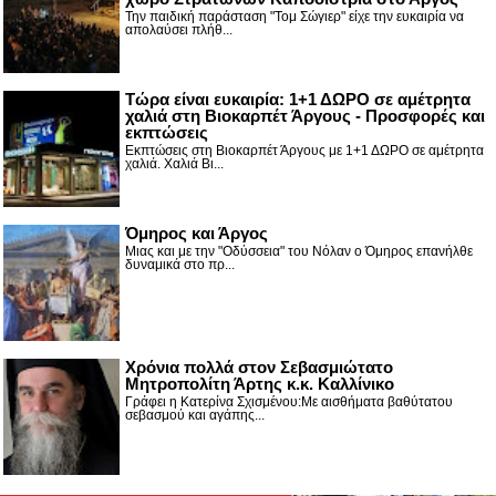
Την παιδική παράσταση "Τομ Σώγιερ" είχε την ευκαιρία να
απολαύσει πλήθ...
Τώρα είναι ευκαιρία: 1+1 ΔΩΡΟ σε αμέτρητα
χαλιά στη Βιοκαρπέτ Άργους - Προσφορές και
εκπτώσεις
Εκπτώσεις στη Βιοκαρπέτ Άργους με 1+1 ΔΩΡΟ σε αμέτρητα
χαλιά. Χαλιά Βι...
Όμηρος και Άργος
Μιας και με την "Οδύσσεια" του Νόλαν ο Όμηρος επανήλθε
δυναμικά στο πρ...
Χρόνια πολλά στον Σεβασμιώτατο
Μητροπολίτη Άρτης κ.κ. Καλλίνικο
Γράφει η Κατερίνα Σχισμένου:Με αισθήματα βαθύτατου
σεβασμού και αγάπης...