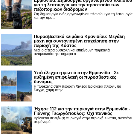
Ερμιονίδα: Δημιουργία οργανωμένου πλαισίου
για τη λειτουργία και την προστασία των
πεζοπορικών διαδρομών
Στη δημιουργία ενός οργανωμένου πλαισίου για τη λειτουργία
και την προ...
Πυροσβεστικό κλιμάκιο Κρανιδίου: Μεγάλη
μάχη και συντονισμένη επιχείρηση στην
περιοχή της Κόστας
Μια ιδιαίτερα δύσκολη και επικίνδυνη πυρκαγιά
αντιμετωπίστηκε σήμερα σ...
Υπό έλεγχο η φωτιά στην Ερμιονίδα - Σε
αυξημένη επιφυλακή οι πυροσβεστικές
δυνάμεις
Η πυρκαγιά στην περιοχή Χινίτσα βρίσκεται πλέον υπό
έλεγχο, χάρη στην ...
Ήχησε 112 για την πυρκαγιά στην Ερμιονίδα -
Γιάννης Γεωργόπουλος: Όχι πανικός
Βρίσκεται σε εξέλιξη πυρκαγιά στην περιοχή Χινίτσα, αναφέρει
σε μήνυμά...