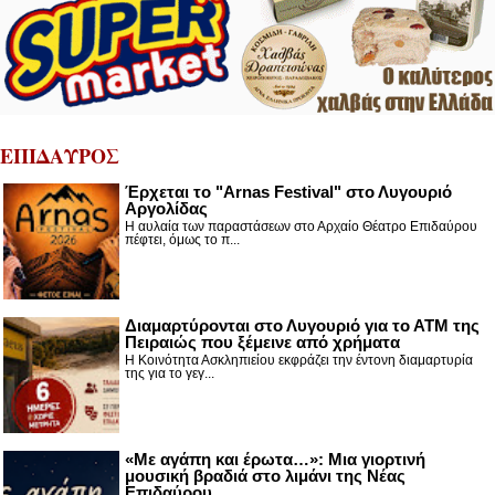
ΕΠΙΔΑΥΡΟΣ
Έρχεται το "Arnas Festival" στο Λυγουριό
Αργολίδας
Η αυλαία των παραστάσεων στο Αρχαίο Θέατρο Επιδαύρου
πέφτει, όμως το π...
Διαμαρτύρονται στο Λυγουριό για το ΑΤΜ της
Πειραιώς που ξέμεινε από χρήματα
Η Κοινότητα Ασκληπιείου εκφράζει την έντονη διαμαρτυρία
της για το γεγ...
«Με αγάπη και έρωτα…»: Μια γιορτινή
μουσική βραδιά στο λιμάνι της Νέας
Επιδαύρου