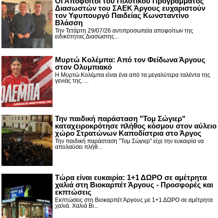
Οι Απόφοιτοι του Πιλοτικού Προγράμματος
Διασωστών του ΣΑΕΚ Άργους ευχαριστούν
τον Υφυπουργό Παιδείας Κωνσταντίνο
Βλάσση
Την Τετάρτη 29/07/26 αντιπροσωπεία αποφοίτων της
ειδικότητας Διασώστης...
Μυρτώ Κολέμπα: Από τον Φείδωνα Άργους
στον Ολυμπιακό
Η Μυρτώ Κολέμπα είναι ένα από τα μεγαλύτερα ταλέντα της
γενιάς της. ...
Την παιδική παράσταση "Τομ Σώγιερ"
καταχειροκρότησε πλήθος κόσμου στον αύλειο
χώρο Στρατώνων Καποδίστρια στο Άργος
Την παιδική παράσταση "Τομ Σώγιερ" είχε την ευκαιρία να
απολαύσει πλήθ...
Τώρα είναι ευκαιρία: 1+1 ΔΩΡΟ σε αμέτρητα
χαλιά στη Βιοκαρπέτ Άργους - Προσφορές και
εκπτώσεις
Εκπτώσεις στη Βιοκαρπέτ Άργους με 1+1 ΔΩΡΟ σε αμέτρητα
χαλιά. Χαλιά Βι...