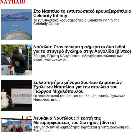
ΝΑΥΠΛΙΟ
Στο Ναύπλιο το εντυπωσιακό κρουαζιερόπλοιο
Celebrity Infinity
Το εντυπωσιακό κρουαζιερόπλοιο Celebrity Infinity της
Celebrity Cruise...
Nαύπλιο: Στον ανακριτή σήμερα οι δύο Ινδοί
για το στυγερό έγκλημα στην Αργολίδα (βίντεο)
Σήμερα, Πέμπτη 6 Αυγούστου, οδηγήθηκαν ενώπιον των
δικαστικών αρχών οι...
Συλλυπητήριο μήνυμα 2ου-5ου Δημοτικών
Σχολείων Ναυπλίου για την απώλεια του
Γιώργου Μιχαλόπουλου
Οι εκπαιδευτικοί του 2ου και του 5ου Δημοτικών Σχολείων
Ναυπλίου, με α...
Λευκάκια Ναυπλίου: Η εορτή της
Μεταμορφώσεως του Σωτήρος (βίντεο)
Με θρησκευτική λαμπρότητα εορτάζεται η Μεταμόρφωση του
Σωτήρος σ...