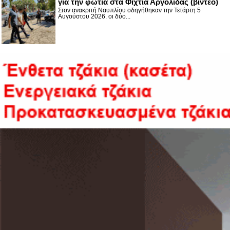
για την φωτιά στα Φίχτια Αργολίδας (βίντεο)
Στον ανακριτή Ναυπλίου οδηγήθηκαν την Τετάρτη 5
Αυγούστου 2026. οι δύο...