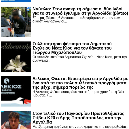
Nαύπλιο: Στον ανακριτή σήμερα οι δύο Ινδοί
για το στυγερό έγκλημα στην Αργολίδα (βίντεο)
Σήμερα, Πέμπτη 6 Αυγούστου, οδηγήθηκαν ενώπιον των
δικαστικών αρχών οι...
Συλλυπητήριο ψήφισμα του Δημοτικού
Σχολείου Νέας Κίου για τον θάνατο του
Γιώργου Μιχαλόπουλου
Οι εκπαιδευτικοί του Δημοτικού Σχολείου Νέας Κίου, μετά την
αναγγελία ...
Λελέκιος Φιέστα: Επιστρέφει στην Αργολίδα με
ένα από τα πιο πολυσυλλεκτικά προγράμματα
της μέχρι σήμερα πορείας της
Η Λελέκιος Φιέστα επιστρέφει για ακόμη μία χρονιά στη Νέα
Κίο, στις 7 ...
Στον τελικό του Παγκοσμίου Πρωταθλήματος
Στίβου Κ20 ο Άρης Παπαδόπουλος από την
Αργολίδα
Με εξαιρετική εμφάνιση στον προκριματικό της σφαιροβολίας,