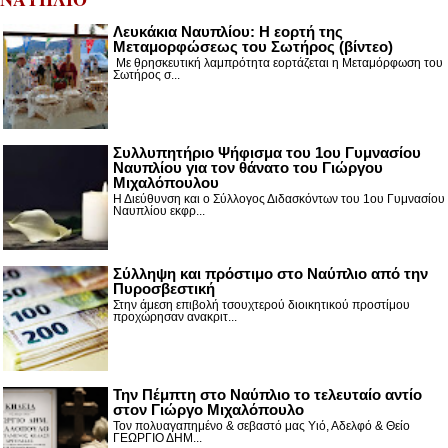
Λευκάκια Ναυπλίου: Η εορτή της
Μεταμορφώσεως του Σωτήρος (βίντεο)
Με θρησκευτική λαμπρότητα εορτάζεται η Μεταμόρφωση του
Σωτήρος σ...
Συλλυπητήριο Ψήφισμα του 1ου Γυμνασίου
Ναυπλίου για τον θάνατο του Γιώργου
Μιχαλόπουλου
Η Διεύθυνση και ο Σύλλογος Διδασκόντων του 1ου Γυμνασίου
Ναυπλίου εκφρ...
Σύλληψη και πρόστιμο στο Ναύπλιο από την
Πυροσβεστική
Στην άμεση επιβολή τσουχτερού διοικητικού προστίμου
προχώρησαν ανακριτ...
Την Πέμπτη στο Ναύπλιο το τελευταίο αντίο
στον Γιώργο Μιχαλόπουλο
Τον πολυαγαπημένο & σεβαστό μας Υιό, Αδελφό & Θείο
ΓΕΩΡΓΙΟ ΔΗΜ...