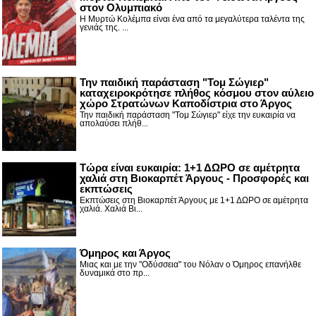
στον Ολυμπιακό
Η Μυρτώ Κολέμπα είναι ένα από τα μεγαλύτερα ταλέντα της
γενιάς της. ...
Την παιδική παράσταση "Τομ Σώγιερ"
καταχειροκρότησε πλήθος κόσμου στον αύλειο
χώρο Στρατώνων Καποδίστρια στο Άργος
Την παιδική παράσταση "Τομ Σώγιερ" είχε την ευκαιρία να
απολαύσει πλήθ...
Τώρα είναι ευκαιρία: 1+1 ΔΩΡΟ σε αμέτρητα
χαλιά στη Βιοκαρπέτ Άργους - Προσφορές και
εκπτώσεις
Εκπτώσεις στη Βιοκαρπέτ Άργους με 1+1 ΔΩΡΟ σε αμέτρητα
χαλιά. Χαλιά Βι...
Όμηρος και Άργος
Μιας και με την "Οδύσσεια" του Νόλαν ο Όμηρος επανήλθε
δυναμικά στο πρ...