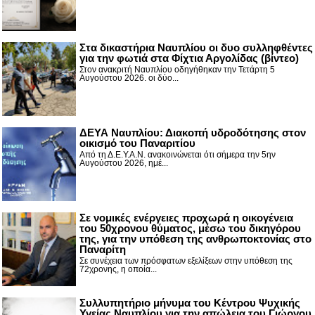
Στα δικαστήρια Ναυπλίου οι δυο συλληφθέντες
για την φωτιά στα Φίχτια Αργολίδας (βίντεο)
Στον ανακριτή Ναυπλίου οδηγήθηκαν την Τετάρτη 5
Αυγούστου 2026. οι δύο...
ΔΕΥΑ Ναυπλίου: Διακοπή υδροδότησης στον
οικισμό του Παναριτίου
Από τη Δ.Ε.Υ.Α.Ν. ανακοινώνεται ότι σήμερα την 5ην
Αυγούστου 2026, ημέ...
Σε νομικές ενέργειες προχωρά η οικογένεια
του 50χρονου θύματος, μέσω του δικηγόρου
της, για την υπόθεση της ανθρωποκτονίας στο
Παναρίτη
Σε συνέχεια των πρόσφατων εξελίξεων στην υπόθεση της
72χρονης, η οποία...
Συλλυπητήριο μήνυμα του Κέντρου Ψυχικής
Υγείας Ναυπλίου για την απώλεια του Γιώργου