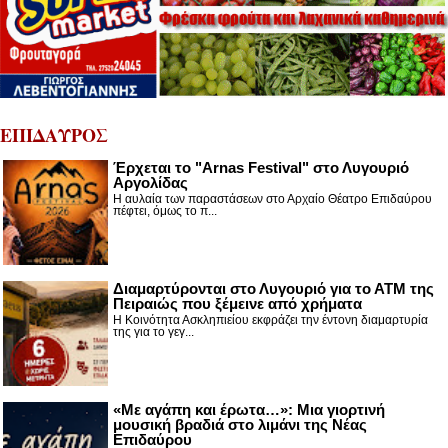
ΕΠΙΔΑΥΡΟΣ
Έρχεται το "Arnas Festival" στο Λυγουριό
Αργολίδας
Η αυλαία των παραστάσεων στο Αρχαίο Θέατρο Επιδαύρου
πέφτει, όμως το π...
Διαμαρτύρονται στο Λυγουριό για το ΑΤΜ της
Πειραιώς που ξέμεινε από χρήματα
Η Κοινότητα Ασκληπιείου εκφράζει την έντονη διαμαρτυρία
της για το γεγ...
«Με αγάπη και έρωτα…»: Μια γιορτινή
μουσική βραδιά στο λιμάνι της Νέας
Επιδαύρου