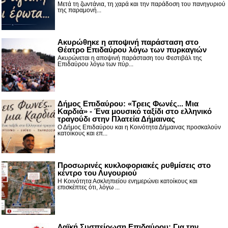
Μετά τη ζωντάνια, τη χαρά και την παράδοση του πανηγυριού
της παραμονή...
Ακυρώθηκε η αποψινή παράσταση στο
Θέατρο Επιδαύρου λόγω των πυρκαγιών
Ακυρώνεται η αποψινή παράσταση του Φεστιβάλ της
Επιδαύρου λόγω των πύρ...
Δήμος Επιδαύρου: «Τρεις Φωνές... Μια
Καρδιά» - Ένα μουσικό ταξίδι στο ελληνικό
τραγούδι στην Πλατεία Δήμαινας
Ο Δήμος Επιδαύρου και η Κοινότητα Δήμαινας προσκαλούν
κατοίκους και επ...
Προσωρινές κυκλοφοριακές ρυθμίσεις στο
κέντρο του Λυγουριού
Η Κοινότητα Ασκληπιείου ενημερώνει κατοίκους και
επισκέπτες ότι, λόγω ...
Λαϊκή Συσπείρωση Επιδαύρου: Για την