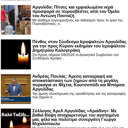
Αργολίδα: Πίτσες και εμφιαλωμένα νερά
προσφορά σε πυροσβέστες από τον Όμιλο
του Αντώνη Πανταζή
Με αίσθημα ευγνωμοσύνης και σεβασμού προς το έργο της
Πυροσβεστικής, ο...
Πένθος στον Σύνδεσμο Ιεροψαλτών Αργολίδας
για την προς Κύριον εκδημίαν του Ιεροψάλτου
Δημητρίου Καλογεράκη
Στο Άργος σήμερα 5/8/2026 το Διοικητικό Συμβούλιο του
Συνδέσμου Ιεροψα...
Ανδρέας Πουλάς: Άμεση καταγραφή και
αποκατάσταση των ζημιών από τη μεγάλη
πυρκαγιά σε Φίχτια, Κουτσοπόδι και Μπόρσα
Αργολίδας
Την άμεση ολοκλήρωση της οριοθέτησης και της καταγραφής
των ζημιών α...
Σύλλογος ΑμεΑ Αργολίδας «Αριάδνη»: Με
βαθιά θλίψη αποχαιρετούμε τον αγαπημένο
μας φίλο και πολύτιμο συνεργάτη Γιώργο
Μιχαλόπουλο