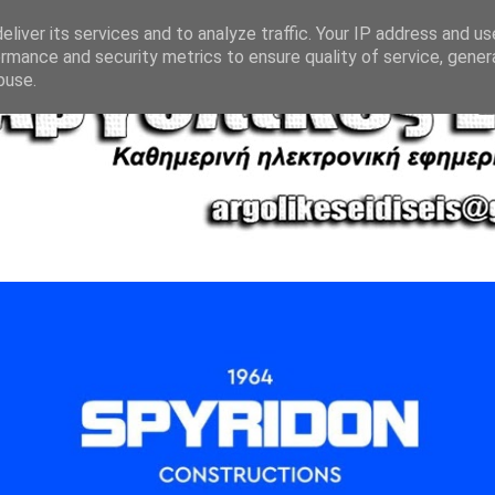
liver its services and to analyze traffic. Your IP address and u
rmance and security metrics to ensure quality of service, gene
buse.