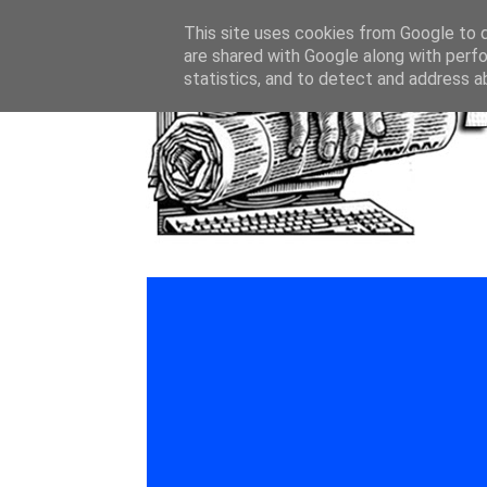
This site uses cookies from Google to de
are shared with Google along with perfo
statistics, and to detect and address a