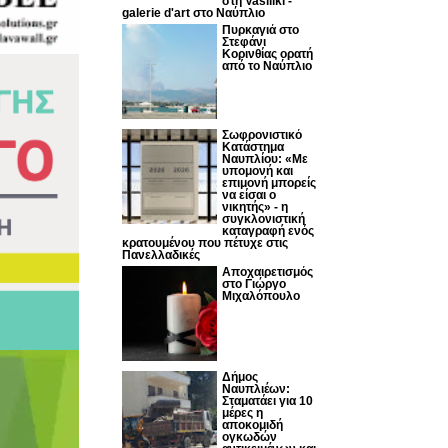
στη Vasiliki -
galerie d'art στο Ναύπλιο
Πυρκαγιά στο
Στεφάνι
Κορινθίας ορατή
από το Ναύπλιο
Σωφρονιστικό
Κατάστημα
Ναυπλίου: «Με
υπομονή και
επιμονή μπορείς
να είσαι ο
νικητής» - η
συγκλονιστική
καταγραφή ενός
κρατουμένου που πέτυχε στις
Πανελλαδικές
Αποχαιρετισμός
στο Γιώργο
Μιχαλόπουλο
Δήμος
Ναυπλιέων:
Σταματάει για 10
μέρες η
αποκομιδή
ογκωδών