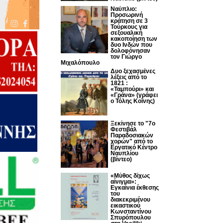
Ναύπλιο:
Προσωρινή
κράτηση σε 3
Τούρκους για
σεξουαλική
κακοποίηση των
δυο Ινδών που
δολοφόνησαν
τον Γιώργο
Μιχαλόπουλο
Δυο ξεχασμένες
λέξεις από το
1821 :
«Ταμπούρι» και
«Γράνα» (γράφει
ο Τόλης Κοΐνης)
Ξεκίνησε το "7ο
Φεστιβάλ
Παραδοσιακών
χορών" από το
Εργατικό Κέντρο
Ναυπλίου
(βίντεο)
«Μύθος δίχως
αίνιγμα»:
Εγκαίνια έκθεσης
του
διακεκριμένου
εικαστικού
Κωνσταντίνου
Σπυρόπουλου