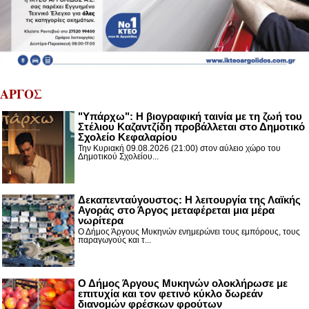
ΑΡΓΟΣ
"Υπάρχω": Η βιογραφική ταινία με τη ζωή του
Στέλιου Καζαντζίδη προβάλλεται στο Δημοτικό
Σχολείο Κεφαλαρίου
Την Κυριακή 09.08.2026 (21:00) στον αύλειο χώρο του
Δημοτικού Σχολείου...
Δεκαπενταύγουστος: H λειτουργία της Λαϊκής
Αγοράς στο Άργος μεταφέρεται μια μέρα
νωρίτερα
Ο Δήμος Άργους Μυκηνών ενημερώνει τους εμπόρους, τους
παραγωγούς και τ...
Ο Δήμος Άργους Μυκηνών ολοκλήρωσε με
επιτυχία και τον φετινό κύκλο δωρεάν
διανομών φρέσκων φρούτων