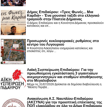
Δήμος Επιδαύρου: «Τρεις Φωνές... Μια
Καρδιά» - Ένα μουσικό ταξίδι στο ελληνικό
τραγούδι στην Πλατεία Δήμαινας
Ο Δήμος Επιδαύρου και η Κοινότητα Δήμαινας προσκαλούν
κατοίκους και επ...
Προσωρινές κυκλοφοριακές ρυθμίσεις στο
κέντρο του Λυγουριού
Η Κοινότητα Ασκληπιείου ενημερώνει κατοίκους και
επισκέπτες ότι, λόγω ...
Λαϊκή Συσπείρωση Επιδαύρου: Για την
προωθούμενη εγκατάσταση 3 γιγαντιαίων
ανεμογεννητριών και σταθμών αποθήκευσης
στο Μεγαλοβούνι
Μέχρι τις 31/07/2026 βρίσκεται σε δημόσια διαβούλευση η
“Μελέτη Περιβά...
Ανακοίνωση Α.Σ. Ναυπλίου-Επιδαύρου
(ΑΚΣΥΝΑ) για την προοπτική επέκτασης της
ΠΟΠ ελαιολάδου σε όλο το Δήμο Επιδαύρου