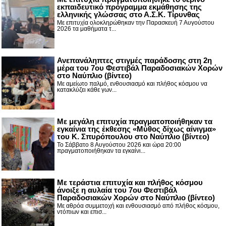
εκπαιδευτικό πρόγραμμα εκμάθησης της
ελληνικής γλώσσας στο Α.Σ.Κ. Τίρυνθας
Με επιτυχία ολοκληρώθηκαν την Παρασκευή 7 Αυγούστου
2026 τα μαθήματα τ...
Ανεπανάληπτες στιγμές παράδοσης στη 2η
μέρα του 7ου Φεστιβάλ Παραδοσιακών Χορών
στο Ναύπλιο (βίντεο)
Με αμείωτο παλμό, ενθουσιασμό και πλήθος κόσμου να
κατακλύζει κάθε γων...
Με μεγάλη επιτυχία πραγματοποιήθηκαν τα
εγκαίνια της έκθεσης «Μύθος δίχως αίνιγμα»
του Κ. Σπυρόπουλου στο Ναύπλιο (βίντεο)
Το Σάββατο 8 Αυγούστου 2026 και ώρα 20:00
πραγματοποιήθηκαν τα εγκαίνι...
Με τεράστια επιτυχία και πλήθος κόσμου
άνοιξε η αυλαία του 7ου Φεστιβάλ
Παραδοσιακών Χορών στο Ναύπλιο (βίντεο)
Με αθρόα συμμετοχή και ενθουσιασμό από πλήθος κόσμου,
ντόπιων και επισ...