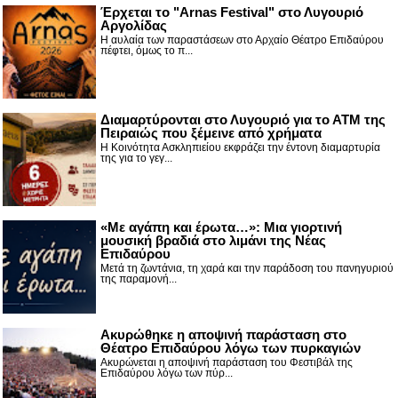
Έρχεται το "Arnas Festival" στο Λυγουριό
Αργολίδας
Η αυλαία των παραστάσεων στο Αρχαίο Θέατρο Επιδαύρου
πέφτει, όμως το π...
Διαμαρτύρονται στο Λυγουριό για το ΑΤΜ της
Πειραιώς που ξέμεινε από χρήματα
Η Κοινότητα Ασκληπιείου εκφράζει την έντονη διαμαρτυρία
της για το γεγ...
«Με αγάπη και έρωτα…»: Μια γιορτινή
μουσική βραδιά στο λιμάνι της Νέας
Επιδαύρου
Μετά τη ζωντάνια, τη χαρά και την παράδοση του πανηγυριού
της παραμονή...
Ακυρώθηκε η αποψινή παράσταση στο
Θέατρο Επιδαύρου λόγω των πυρκαγιών
Ακυρώνεται η αποψινή παράσταση του Φεστιβάλ της
Επιδαύρου λόγω των πύρ...