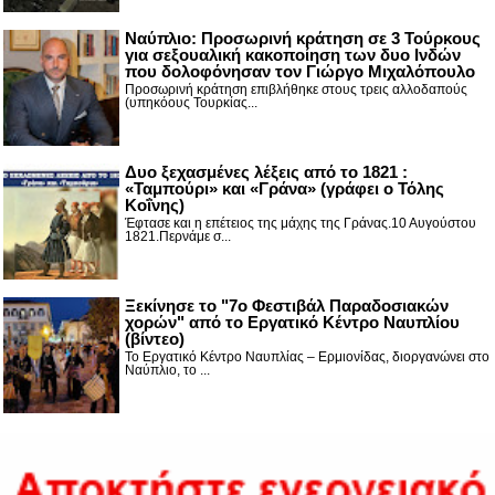
Ναύπλιο: Προσωρινή κράτηση σε 3 Τούρκους
για σεξουαλική κακοποίηση των δυο Ινδών
που δολοφόνησαν τον Γιώργο Μιχαλόπουλο
Προσωρινή κράτηση επιβλήθηκε στους τρεις αλλοδαπούς
(υπηκόους Τουρκίας...
Δυο ξεχασμένες λέξεις από το 1821 :
«Ταμπούρι» και «Γράνα» (γράφει ο Τόλης
Κοΐνης)
Έφτασε και η επέτειος της μάχης της Γράνας.10 Αυγούστου
1821.Περνάμε σ...
Ξεκίνησε το "7ο Φεστιβάλ Παραδοσιακών
χορών" από το Εργατικό Κέντρο Ναυπλίου
(βίντεο)
Το Εργατικό Κέντρο Ναυπλίας – Ερμιονίδας, διοργανώνει στο
Ναύπλιο, το ...