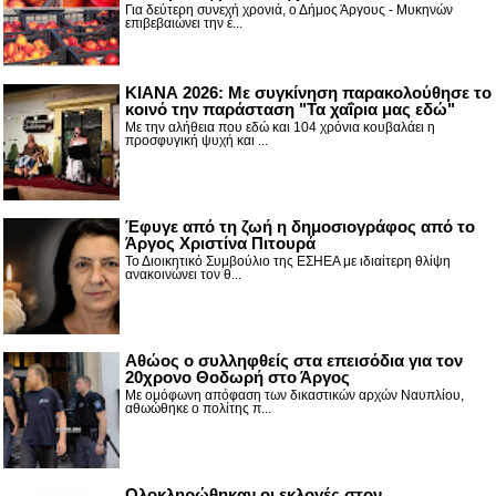
Για δεύτερη συνεχή χρονιά, ο Δήμος Άργους - Μυκηνών
επιβεβαιώνει την έ...
ΚΙΑΝΑ 2026: Με συγκίνηση παρακολούθησε το
κοινό την παράσταση "Τα χαΐρια μας εδώ"
Με την αλήθεια που εδώ και 104 χρόνια κουβαλάει η
προσφυγική ψυχή και ...
Έφυγε από τη ζωή η δημοσιογράφος από το
Άργος Χριστίνα Πιτουρά
Το Διοικητικό Συμβούλιο της ΕΣΗΕΑ με ιδιαίτερη θλίψη
ανακοινώνει τον θ...
Αθώος ο συλληφθείς στα επεισόδια για τον
20χρονο Θοδωρή στο Άργος
Με ομόφωνη απόφαση των δικαστικών αρχών Ναυπλίου,
αθωώθηκε ο πολίτης π...
Ολοκληρώθηκαν οι εκλογές στον