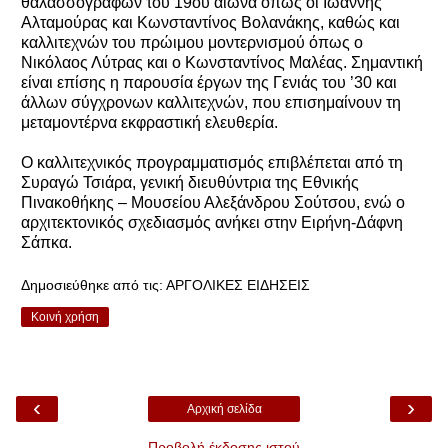
θαλασσογράφων του 19ου αιώνα όπως οι Ιωάννης
Αλταμούρας και Κωνσταντίνος Βολανάκης, καθώς και
καλλιτεχνών του πρώιμου μοντερνισμού όπως ο
Νικόλαος Λύτρας και ο Κωνσταντίνος Μαλέας. Σημαντική
είναι επίσης η παρουσία έργων της Γενιάς του ’30 και
άλλων σύγχρονων καλλιτεχνών, που επισημαίνουν τη
μεταμοντέρνα εκφραστική ελευθερία.
Ο καλλιτεχνικός προγραμματισμός επιβλέπεται από τη
Συραγώ Τσιάρα, γενική διευθύντρια της Εθνικής
Πινακοθήκης – Μουσείου Αλεξάνδρου Σούτσου, ενώ ο
αρχιτεκτονικός σχεδιασμός ανήκει στην Ειρήνη-Δάφνη
Σάπκα.
Δημοσιεύθηκε από τις:
ΑΡΓΟΛΙΚΕΣ ΕΙΔΗΣΕΙΣ
Κοινή χρήση
‹
›
Αρχική σελίδα
Προβολή έκδοσης ιστού