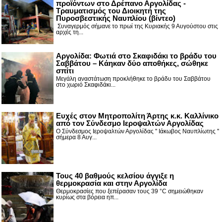
προϊόντων στο Δρέπανο Αργολίδας -
Τραυματισμός του Διοικητή της
Πυροσβεστικής Ναυπλίου (βίντεο)
Συναγερμός σήμανε το πρωί της Κυριακής 9 Αυγούστου στις
αρχές τη...
Αργολίδα: Φωτιά στο Σκαφιδάκι το βράδυ του
Σαββάτου – Κάηκαν δύο αποθήκες, σώθηκε
σπίτι
Μεγάλη αναστάτωση προκλήθηκε το βράδυ του Σαββάτου
στο χωριό Σκαφιδάκι...
Ευχές στον Μητροπολίτη Άρτης κ.κ. Καλλίνικο
από τον Σύνδεσμο Ιεροψαλτών Αργολίδας
Ο Σύνδεσμος Ιεροψαλτών Αργολίδας '' Ιάκωβος Ναυπλίωτης ''
σήμερα 8 Αυγ...
Τους 40 βαθμούς κελσίου άγγιξε η
θερμοκρασία και στην Αργολίδα
Θερμοκρασίες που ξεπέρασαν τους 39 °C σημειώθηκαν
κυρίως στα βόρεια ηπ...