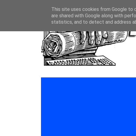
This site uses cookies from Google to de
are shared with Google along with perfo
statistics, and to detect and address a