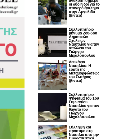
ανακριτή σήμερα
οι δύο Ινδοί για το
στυγερό έγκλημα
στην Αργολίδα
(βίντεο)
Συλλυπητήριο
μήνυμα 2ου-5ου
Δημοτικών
Σχολείων
Ναυπλίου για την
απώλεια του
Γιώργου
Μιχαλόπουλου
Λευκάκια
Ναυπλίου: Η
εορτή της
Μεταμορφώσεως
του Σωτήρος
(βίντεο)
Συλλυπητήριο
Ψήφισμα του 1ου
Γυμνασίου
Ναυπλίου για τον
θάνατο του
Γιώργου
Μιχαλόπουλου
Σύλληψη και
πρόστιμο στο
Ναύπλιο από την
Πυροσβεστική