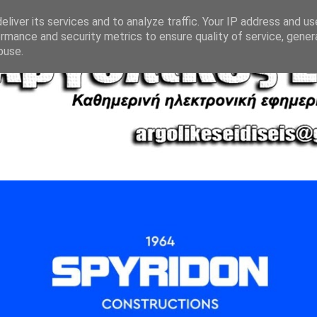
liver its services and to analyze traffic. Your IP address and u
rmance and security metrics to ensure quality of service, gene
buse.