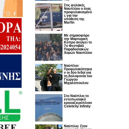
Στις φυλακές
Ναυπλίου ο ένας
προφυλακισμένο
ς για την
υπόθεση της
Marfin
Με σημαιοφόρο
την Μαρτυρική
Κύπρο ανοίγει το
7ο Φεστιβάλ
Παραδοσιακών
Χορών Ναυπλίου
Ναύπλιο:
Προφυλακίστηκα
ν οι δύο Ινδοί για
τη δολοφονία του
Γιώργου
Μιχαλόπουλου
Στο Ναύπλιο το
εντυπωσιακό
κρουαζιερόπλοιο
Celebrity Infinity
Nαύπλιο: Στον