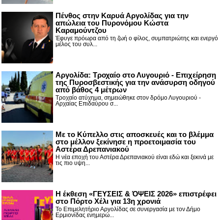
Πένθος στην Καρυά Αργολίδας για την
απώλεια του Πυρονόμου Κώστα
Καραμούντζου
Έφυγε πρόωρα από τη ζωή ο φίλος, συμπατριώτης και ενεργό
μέλος του συλ...
Αργολίδα: Τροχαίο στο Λυγουριό - Επιχείρηση
της Πυροσβεστικής για την ανάσυρση οδηγού
από βάθος 4 μέτρων
Τροχαίο ατύχημα, σημειώθηκε στον δρόμο Λυγουριού -
Αρχαίας Επιδαύρου σ...
Με το Κύπελλο στις αποσκευές και το βλέμμα
στο μέλλον ξεκίνησε η προετοιμασία του
Αστέρα Δρεπανιακού
Η νέα εποχή του Αστέρα Δρεπανιακού είναι εδώ και ξεκινά με
τις πιο υψη...
Η έκθεση «ΓΕΥΣΕΙΣ & ΌΨΕΙΣ 2026» επιστρέφει
στο Πόρτο Χέλι για 13η χρονιά
Το Επιμελητήριο Αργολίδας σε συνεργασία με τον Δήμο
Ερμιονίδας ενημερώ...