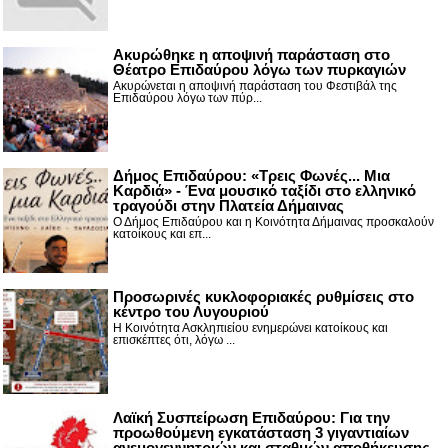
Ακυρώθηκε η αποψινή παράσταση στο
Θέατρο Επιδαύρου λόγω των πυρκαγιών
Ακυρώνεται η αποψινή παράσταση του Φεστιβάλ της
Επιδαύρου λόγω των πύρ...
Δήμος Επιδαύρου: «Τρεις Φωνές... Μια
Καρδιά» - Ένα μουσικό ταξίδι στο ελληνικό
τραγούδι στην Πλατεία Δήμαινας
Ο Δήμος Επιδαύρου και η Κοινότητα Δήμαινας προσκαλούν
κατοίκους και επ...
Προσωρινές κυκλοφοριακές ρυθμίσεις στο
κέντρο του Λυγουριού
Η Κοινότητα Ασκληπιείου ενημερώνει κατοίκους και
επισκέπτες ότι, λόγω ...
Λαϊκή Συσπείρωση Επιδαύρου: Για την
προωθούμενη εγκατάσταση 3 γιγαντιαίων
ανεμογεννητριών και σταθμών αποθήκευσης