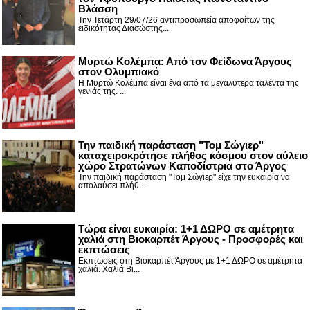
Βλάσση
Την Τετάρτη 29/07/26 αντιπροσωπεία αποφοίτων της
ειδικότητας Διασώστης...
Μυρτώ Κολέμπα: Από τον Φείδωνα Άργους
στον Ολυμπιακό
Η Μυρτώ Κολέμπα είναι ένα από τα μεγαλύτερα ταλέντα της
γενιάς της. ...
Την παιδική παράσταση "Τομ Σώγιερ"
καταχειροκρότησε πλήθος κόσμου στον αύλειο
χώρο Στρατώνων Καποδίστρια στο Άργος
Την παιδική παράσταση "Τομ Σώγιερ" είχε την ευκαιρία να
απολαύσει πλήθ...
Τώρα είναι ευκαιρία: 1+1 ΔΩΡΟ σε αμέτρητα
χαλιά στη Βιοκαρπέτ Άργους - Προσφορές και
εκπτώσεις
Εκπτώσεις στη Βιοκαρπέτ Άργους με 1+1 ΔΩΡΟ σε αμέτρητα
χαλιά. Χαλιά Βι...