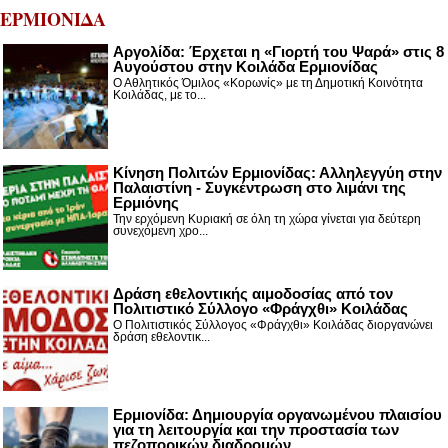
ΕΡΜΙΟΝΙΔΑ
Αργολίδα: Έρχεται η «Γιορτή του Ψαρά» στις 8
Αυγούστου στην Κοιλάδα Ερμιονίδας
Ο Αθλητικός Όμιλος «Κορωνίς» με τη Δημοτική Κοινότητα
Κοιλάδας, με το...
Κίνηση Πολιτών Ερμιονίδας: Αλληλεγγύη στην
Παλαιστίνη - Συγκέντρωση στο λιμάνι της
Ερμιόνης
Την ερχόμενη Κυριακή σε όλη τη χώρα γίνεται για δεύτερη
συνεχόμενη χρο...
Δράση εθελοντικής αιμοδοσίας από τον
Πολιτιστικό Σύλλογο «Φράγχθι» Κοιλάδας
Ο Πολιτιστικός Σύλλογος «Φράγχθι» Κοιλάδας διοργανώνει
δράση εθελοντικ...
Ερμιονίδα: Δημιουργία οργανωμένου πλαισίου
για τη λειτουργία και την προστασία των
πεζοπορικών διαδρομών