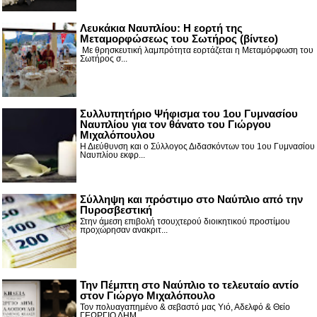
Λευκάκια Ναυπλίου: Η εορτή της
Μεταμορφώσεως του Σωτήρος (βίντεο)
Με θρησκευτική λαμπρότητα εορτάζεται η Μεταμόρφωση του
Σωτήρος σ...
Συλλυπητήριο Ψήφισμα του 1ου Γυμνασίου
Ναυπλίου για τον θάνατο του Γιώργου
Μιχαλόπουλου
Η Διεύθυνση και ο Σύλλογος Διδασκόντων του 1ου Γυμνασίου
Ναυπλίου εκφρ...
Σύλληψη και πρόστιμο στο Ναύπλιο από την
Πυροσβεστική
Στην άμεση επιβολή τσουχτερού διοικητικού προστίμου
προχώρησαν ανακριτ...
Την Πέμπτη στο Ναύπλιο το τελευταίο αντίο
στον Γιώργο Μιχαλόπουλο
Τον πολυαγαπημένο & σεβαστό μας Υιό, Αδελφό & Θείο
ΓΕΩΡΓΙΟ ΔΗΜ...