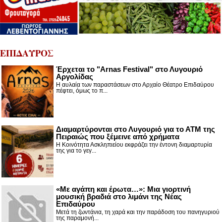
ΕΠΙΔΑΥΡΟΣ
Έρχεται το "Arnas Festival" στο Λυγουριό
Αργολίδας
Η αυλαία των παραστάσεων στο Αρχαίο Θέατρο Επιδαύρου
πέφτει, όμως το π...
Διαμαρτύρονται στο Λυγουριό για το ΑΤΜ της
Πειραιώς που ξέμεινε από χρήματα
Η Κοινότητα Ασκληπιείου εκφράζει την έντονη διαμαρτυρία
της για το γεγ...
«Με αγάπη και έρωτα…»: Μια γιορτινή
μουσική βραδιά στο λιμάνι της Νέας
Επιδαύρου
Μετά τη ζωντάνια, τη χαρά και την παράδοση του πανηγυριού
της παραμονή...