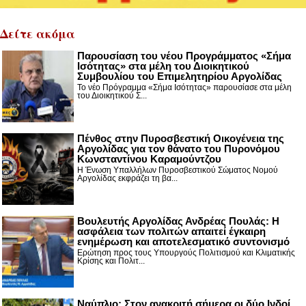
Δείτε ακόμα
Παρουσίαση του νέου Προγράμματος «Σήμα
Ισότητας» στα μέλη του Διοικητικού
Συμβουλίου του Επιμελητηρίου Αργολίδας
Το νέο Πρόγραμμα «Σήμα Ισότητας» παρουσίασε στα μέλη
του Διοικητικού Σ...
Πένθος στην Πυροσβεστική Οικογένεια της
Αργολίδας για τον θάνατο του Πυρονόμου
Κωνσταντίνου Καραμούντζου
Η Ένωση Υπαλλήλων Πυροσβεστικού Σώματος Νομού
Αργολίδας εκφράζει τη βα...
Βουλευτής Αργολίδας Ανδρέας Πουλάς: Η
ασφάλεια των πολιτών απαιτεί έγκαιρη
ενημέρωση και αποτελεσματικό συντονισμό
Ερώτηση προς τους Υπουργούς Πολιτισμού και Κλιματικής
Κρίσης και Πολιτ...
Nαύπλιο: Στον ανακριτή σήμερα οι δύο Ινδοί