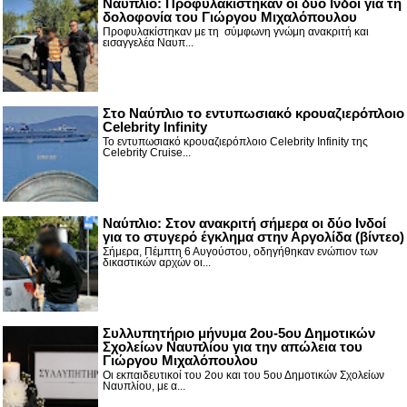
Ναύπλιο: Προφυλακίστηκαν οι δύο Ινδοί για τη
δολοφονία του Γιώργου Μιχαλόπουλου
Προφυλακίστηκαν με τη σύμφωνη γνώμη ανακριτή και
εισαγγελέα Ναυπ...
Στο Ναύπλιο το εντυπωσιακό κρουαζιερόπλοιο
Celebrity Infinity
Το εντυπωσιακό κρουαζιερόπλοιο Celebrity Infinity της
Celebrity Cruise...
Nαύπλιο: Στον ανακριτή σήμερα οι δύο Ινδοί
για το στυγερό έγκλημα στην Αργολίδα (βίντεο)
Σήμερα, Πέμπτη 6 Αυγούστου, οδηγήθηκαν ενώπιον των
δικαστικών αρχών οι...
Συλλυπητήριο μήνυμα 2ου-5ου Δημοτικών
Σχολείων Ναυπλίου για την απώλεια του
Γιώργου Μιχαλόπουλου
Οι εκπαιδευτικοί του 2ου και του 5ου Δημοτικών Σχολείων
Ναυπλίου, με α...