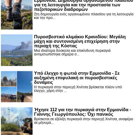
Ερμιονίδα: Δημιουργία οργανωμένου πλαισίου
για τη λειτουργία και την προστασία των
πεζοπορικών διαδρομών
Στη δημιουργία ενός οργανωμένου πλαισίου για τη λειτουργία
και την προ...
Πυροσβεστικό κλιμάκιο Κρανιδίου: Μεγάλη
μάχη και συντονισμένη επιχείρηση στην
περιοχή της Κόστας
Μια ιδιαίτερα δύσκολη και επικίνδυνη πυρκαγιά
αντιμετωπίστηκε σήμερα σ...
Υπό έλεγχο η φωτιά στην Ερμιονίδα - Σε
αυξημένη επιφυλακή οι πυροσβεστικές
δυνάμεις
Η πυρκαγιά στην περιοχή Χινίτσα βρίσκεται πλέον υπό
έλεγχο, χάρη στην ...
Ήχησε 112 για την πυρκαγιά στην Ερμιονίδα -
Γιάννης Γεωργόπουλος: Όχι πανικός
Βρίσκεται σε εξέλιξη πυρκαγιά στην περιοχή Χινίτσα, αναφέρει
σε μήνυμά...