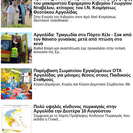
του μακαριστού Εφημερίου Κιβερίου Γεωργίου
Νταβέλου, κτίτορος του Ι.Ν. Κοιμήσεως
Θεοτόκου Αργολίδας
Στην Ενορία του Κιβερίου στον Ιερό Ναό Κοιμήσεως
Θεοτόκου τελέσθηκαν ...
Αργολίδα: Τραγωδία στο Πόρτο Χέλι - Σοκ από
τον θάνατο γυναίκας μετά από πτώση στο
κενό
Βαθιά θλίψη και αναστάτωση έχει προκαλέσει στην τοπική
κοινωνία της Ερ...
Παρέμβαση Σωματείου Εργαζομένων ΟΤΑ
Αργολίδας για μόνιμες θέσεις στους Παιδικούς
Σταθμούς
Κύριοι Δήμαρχοι, Κυρίες και Κύριοι Δημοτικοί Σύμβουλοι, Με
...
Πολύ υψηλός κίνδυνος πυρκαγιάς στην
Αργολίδα την Δευτέρα 10 Αυγούστου
Σύμφωνα με το Χάρτη Πρόβλεψης Κινδύνου Πυρκαγιάς που
εκδίδει η Γενική ...