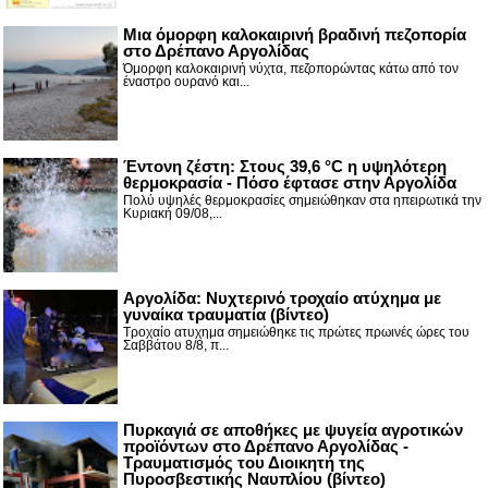
Μια όμορφη καλοκαιρινή βραδινή πεζοπορία
στο Δρέπανο Αργολίδας
Όμορφη καλοκαιρινή νύχτα, πεζοπορώντας κάτω από τον
έναστρο ουρανό και...
Έντονη ζέστη: Στους 39,6 °C η υψηλότερη
θερμοκρασία - Πόσο έφτασε στην Αργολίδα
Πολύ υψηλές θερμοκρασίες σημειώθηκαν στα ηπειρωτικά την
Κυριακή 09/08,...
Αργολίδα: Νυχτερινό τροχαίο ατύχημα με
γυναίκα τραυματία (βίντεο)
Τροχαίο ατυχημα σημειώθηκε τις πρώτες πρωινές ώρες του
Σαββάτου 8/8, π...
Πυρκαγιά σε αποθήκες με ψυγεία αγροτικών
προϊόντων στο Δρέπανο Αργολίδας -
Τραυματισμός του Διοικητή της
Πυροσβεστικής Ναυπλίου (βίντεο)