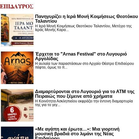
ΕΠΙΔΑΥΡΟΣ
Πανηγυρίζει η Ιερά Μονή Κοιμήσεως Θεοτόκου
Ταλαντίου
Η Ιερά Μονή Κοιμήσεως Θεοτόκου Ταλαντίου, Μετόχιο της
Ιεράς Μονής Καρα...
Έρχεται το "Arnas Festival" στο Λυγουριό
Αργολίδας
Η αυλαία των παραστάσεων στο Αρχαίο Θέατρο Επιδαύρου
πέφτει, όμως το π...
Διαμαρτύρονται στο Λυγουριό για το ΑΤΜ της
Πειραιώς που ξέμεινε από χρήματα
Η Κοινότητα Ασκληπιείου εκφράζει την έντονη διαμαρτυρία
της για το γεγ...
«Με αγάπη και έρωτα…»: Μια γιορτινή
μουσική βραδιά στο λιμάνι της Νέας
Επιδαύρου