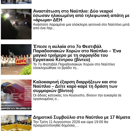
Αναστάτωση στο Ναύπλιο: Δύο νεαροί
έσωσαν ηλικιωμένη από τηλεφωνική απάτη με
«άρωμα» ΔΕΗ
Ανάστατη παραμένει μια ολόκληρη γειτονιά στο Ναύπλιο μετά
από ένα περ...
Έπεσε η αυλαία στο 7ο Φεστιβάλ
Παραδοσιακών Χορών στο Ναύπλιο – Ένα
μαγικό τριήμερο με τη σφραγίδα του
Εργατικού Κέντρου (βίντεο)
Το 7ο Φεστιβάλ Παραδοσιακών Χορών στο Ναύπλιο
ολοκληρώθηκε το βράδυ τη...
Καλοκαιρινή έξαρση διαρρήξεων και στο
Ναύπλιο – Δείτε καρέ-καρέ τη δράση των
συμμοριών (βίντεο)
Οι άδειες κατοικίες τον Αύγουστο, δίνουν την ευκαιρία σε
οργανωμένες ο...
Δημοτικό Συμβούλιο στο Ναύπλιο με 17 θέματα
Την Τρίτη 11 Αυγούστου 2026 και ώρα 19:00 θα
πραγματοποιηθεί δημόσια, ...