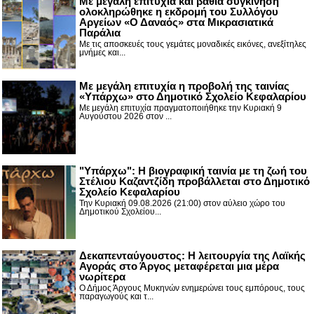
Με μεγάλη επιτυχία και βαθιά συγκίνηση
ολοκληρώθηκε η εκδρομή του Συλλόγου
Αργείων «Ο Δαναός» στα Μικρασιατικά
Παράλια
Με τις αποσκευές τους γεμάτες μοναδικές εικόνες, ανεξίτηλες
μνήμες και...
Με μεγάλη επιτυχία η προβολή της ταινίας
«Υπάρχω» στο Δημοτικό Σχολείο Κεφαλαρίου
Με μεγάλη επιτυχία πραγματοποιήθηκε την Κυριακή 9
Αυγούστου 2026 στον ...
"Υπάρχω": Η βιογραφική ταινία με τη ζωή του
Στέλιου Καζαντζίδη προβάλλεται στο Δημοτικό
Σχολείο Κεφαλαρίου
Την Κυριακή 09.08.2026 (21:00) στον αύλειο χώρο του
Δημοτικού Σχολείου...
Δεκαπενταύγουστος: H λειτουργία της Λαϊκής
Αγοράς στο Άργος μεταφέρεται μια μέρα
νωρίτερα
Ο Δήμος Άργους Μυκηνών ενημερώνει τους εμπόρους, τους
παραγωγούς και τ...