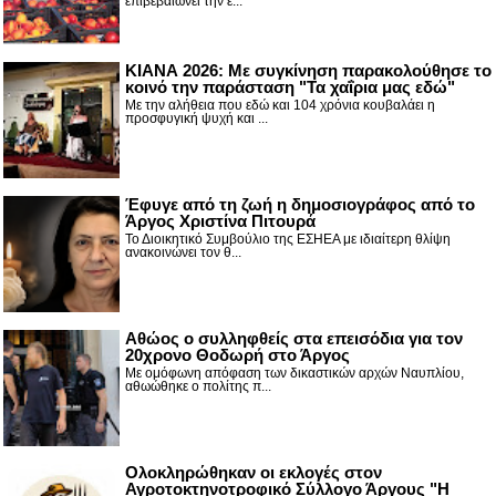
επιβεβαιώνει την έ...
ΚΙΑΝΑ 2026: Με συγκίνηση παρακολούθησε το
κοινό την παράσταση "Τα χαΐρια μας εδώ"
Με την αλήθεια που εδώ και 104 χρόνια κουβαλάει η
προσφυγική ψυχή και ...
Έφυγε από τη ζωή η δημοσιογράφος από το
Άργος Χριστίνα Πιτουρά
Το Διοικητικό Συμβούλιο της ΕΣΗΕΑ με ιδιαίτερη θλίψη
ανακοινώνει τον θ...
Αθώος ο συλληφθείς στα επεισόδια για τον
20χρονο Θοδωρή στο Άργος
Με ομόφωνη απόφαση των δικαστικών αρχών Ναυπλίου,
αθωώθηκε ο πολίτης π...
Ολοκληρώθηκαν οι εκλογές στον
Αγροτοκτηνοτροφικό Σύλλογο Άργους "Η