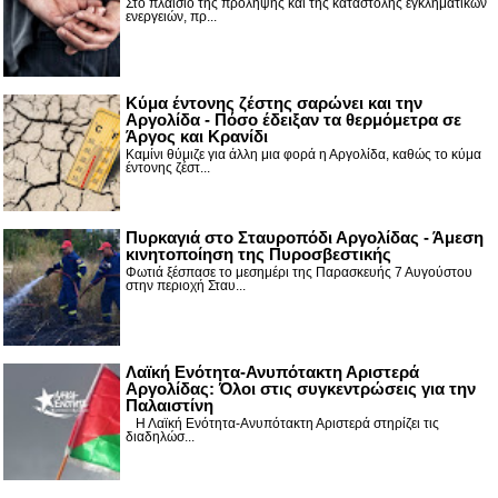
Στο πλαίσιο της πρόληψης και της καταστολής εγκληματικών
ενεργειών, πρ...
Κύμα έντονης ζέστης σαρώνει και την
Αργολίδα - Πόσο έδειξαν τα θερμόμετρα σε
Άργος και Κρανίδι
Καμίνι θύμιζε για άλλη μια φορά η Αργολίδα, καθώς το κύμα
έντονης ζέστ...
Πυρκαγιά στο Σταυροπόδι Αργολίδας - Άμεση
κινητοποίηση της Πυροσβεστικής
Φωτιά ξέσπασε το μεσημέρι της Παρασκευής 7 Αυγούστου
στην περιοχή Σταυ...
Λαϊκή Ενότητα-Ανυπότακτη Αριστερά
Αργολίδας: Όλοι στις συγκεντρώσεις για την
Παλαιστίνη
Η Λαϊκή Ενότητα-Ανυπότακτη Αριστερά στηρίζει τις
διαδηλώσ...