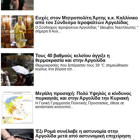
Ευχές στον Μητροπολίτη Άρτης κ.κ. Καλλίνικο
από τον Σύνδεσμο Ιεροψαλτών Αργολίδας
Ο Σύνδεσμος Ιεροψαλτών Αργολίδας '' Ιάκωβος Ναυπλίωτης ''
σήμερα 8 Αυγ...
Τους 40 βαθμούς κελσίου άγγιξε η
θερμοκρασία και στην Αργολίδα
Θερμοκρασίες που ξεπέρασαν τους 39 °C σημειώθηκαν
κυρίως στα βόρεια ηπ...
Μεγάλη προσοχή: Πολύ Υψηλός ο κίνδυνος
πυρκαγιάς και στην Αργολίδα την Κυριακή
Η Γενική Γραμματεία Πολιτικής Προστασίας, έθεσε σε
κατάσταση κινητοποί...
Έξι Ρομά συνέλαβε η αστυνομία στην
Αργολίδα μετά από αστυνομική επιχείρηση