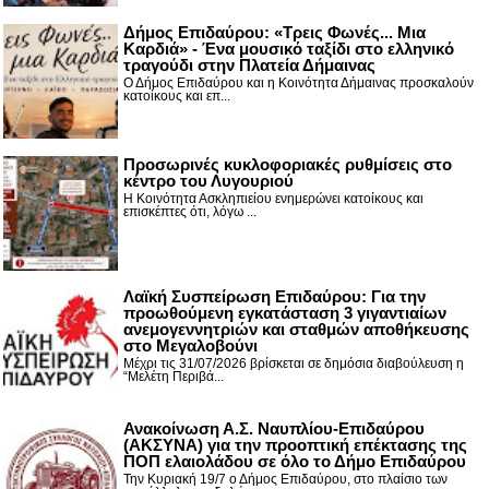
Δήμος Επιδαύρου: «Τρεις Φωνές... Μια
Καρδιά» - Ένα μουσικό ταξίδι στο ελληνικό
τραγούδι στην Πλατεία Δήμαινας
Ο Δήμος Επιδαύρου και η Κοινότητα Δήμαινας προσκαλούν
κατοίκους και επ...
Προσωρινές κυκλοφοριακές ρυθμίσεις στο
κέντρο του Λυγουριού
Η Κοινότητα Ασκληπιείου ενημερώνει κατοίκους και
επισκέπτες ότι, λόγω ...
Λαϊκή Συσπείρωση Επιδαύρου: Για την
προωθούμενη εγκατάσταση 3 γιγαντιαίων
ανεμογεννητριών και σταθμών αποθήκευσης
στο Μεγαλοβούνι
Μέχρι τις 31/07/2026 βρίσκεται σε δημόσια διαβούλευση η
“Μελέτη Περιβά...
Ανακοίνωση Α.Σ. Ναυπλίου-Επιδαύρου
(ΑΚΣΥΝΑ) για την προοπτική επέκτασης της
ΠΟΠ ελαιολάδου σε όλο το Δήμο Επιδαύρου
Την Κυριακή 19/7 ο Δήμος Επιδαύρου, στο πλαίσιο των