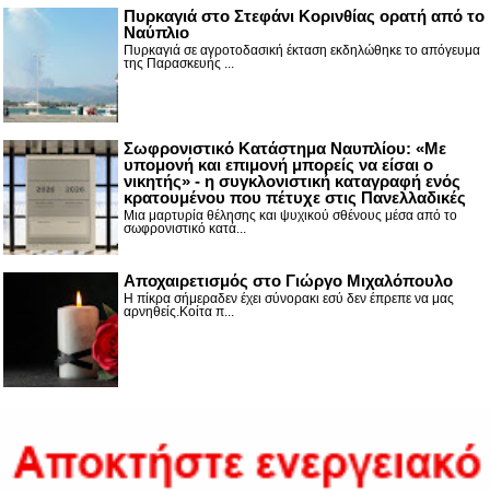
Πυρκαγιά στο Στεφάνι Κορινθίας ορατή από το
Ναύπλιο
Πυρκαγιά σε αγροτοδασική έκταση εκδηλώθηκε το απόγευμα
της Παρασκευής ...
Σωφρονιστικό Κατάστημα Ναυπλίου: «Με
υπομονή και επιμονή μπορείς να είσαι ο
νικητής» - η συγκλονιστική καταγραφή ενός
κρατουμένου που πέτυχε στις Πανελλαδικές
Μια μαρτυρία θέλησης και ψυχικού σθένους μέσα από το
σωφρονιστικό κατά...
Αποχαιρετισμός στο Γιώργο Μιχαλόπουλο
Η πίκρα σήμεραδεν έχει σύνορακι εσύ δεν έπρεπε να μας
αρνηθείς.Κοίτα π...