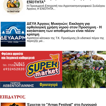
ΕΝΟΤΗΤΑ"
Η Προσωρινή Επιτροπή του Αγροτοκτηνοτροφικού Συλλόγου
Άργους Η ΕΝΟΤΗΤΑ...
ΔΕΥΑ Άργους Μυκηνών: Εκκληση για
ορθολογική χρήση νερού στον Προσύμνη - Η
κατάσταση των αποθεμάτων είναι πλέον
κρίσιμη
Αγαπητοί κάτοικοι της Τ.Κ. Προσύμνης,Οι υδατικοί πόροι της
περιοχής μα...
ΕΠΙΔΑΥΡΟΣ
Έρχεται το "Arnas Festival" στο Λυγουριό