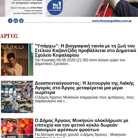
ΑΡΓΟΣ
"Υπάρχω": Η βιογραφική ταινία με τη ζωή του
Στέλιου Καζαντζίδη προβάλλεται στο Δημοτικό
Σχολείο Κεφαλαρίου
Την Κυριακή 09.08.2026 (21:00) στον αύλειο χώρο του
Δημοτικού Σχολείου...
Δεκαπενταύγουστος: H λειτουργία της Λαϊκής
Αγοράς στο Άργος μεταφέρεται μια μέρα
νωρίτερα
Ο Δήμος Άργους Μυκηνών ενημερώνει τους εμπόρους, τους
παραγωγούς και τ...
Ο Δήμος Άργους Μυκηνών ολοκλήρωσε με
επιτυχία και τον φετινό κύκλο δωρεάν
διανομών φρέσκων φρούτων
Για δεύτερη συνεχή χρονιά, ο Δήμος Άργους - Μυκηνών