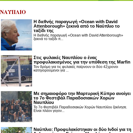
ΝΑΥΠΛΙΟ
Η διεθνής παραγωγή «Ocean with David
Attenborough» ξεκινά από το Ναύπλιο το
ταξίδι της
Η διεθνής παραγωγή «Ocean with David Attenborough»
ξεκινά το ταξίδι π...
Στις φυλακές Ναυπλίου ο ένας
προφυλακισμένος για την υπόθεση της Marfin
Τον δρόμο για τις φυλακές παίρνουν οι δύο 42χρονοι
κατηγορούμενοι για ...
Με σημαιοφόρο την Μαρτυρική Κύπρο ανοίγει
το 7ο Φεστιβάλ Παραδοσιακών Χορών
Ναυπλίου
Το 7ο Φεστιβάλ Παραδοσιακών Χορών Ναυπλίου ξεκίνησε.
Είναι πλέον γεγον...
Ναύπλιο: Προφυλακίστηκαν οι δύο Ινδοί για τη