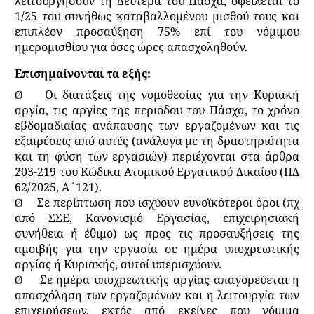
λειτουργήσουν τη Δευτέρα του Πάσχα, οφείλεται το
1/25 του συνήθως καταβαλλομένου μισθού τους και
επιπλέον προσαύξηση 75% επί του νόμιμου
ημερομισθίου για όσες ώρες απασχοληθούν.
Επισημαίνονται τα εξής:
Οι διατάξεις της νομοθεσίας για την Κυριακή
Ø
αργία, τις αργίες της περιόδου του Πάσχα, το χρόνο
εβδομαδιαίας ανάπαυσης των εργαζομένων και τις
εξαιρέσεις από αυτές (ανάλογα με τη δραστηριότητα
και τη φύση των εργασιών) περιέχονται στα άρθρα
203-219 του Κώδικα Ατομικού Εργατικού Δικαίου (ΠΔ
62/2025, Α΄121).
Σε περίπτωση που ισχύουν ευνοϊκότεροι όροι (πχ
Ø
από ΣΣΕ, Κανονισμό Εργασίας, επιχειρησιακή
συνήθεια ή έθιμο) ως προς τις προσαυξήσεις της
αμοιβής για την εργασία σε ημέρα υποχρεωτικής
αργίας ή Κυριακής, αυτοί υπερισχύουν.
Σε ημέρα υποχρεωτικής αργίας απαγορεύεται η
Ø
απασχόληση των εργαζομένων και η λειτουργία των
επιχειρήσεων, εκτός από εκείνες που νόμιμα