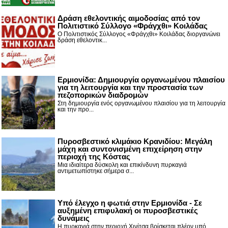
Δράση εθελοντικής αιμοδοσίας από τον
Πολιτιστικό Σύλλογο «Φράγχθι» Κοιλάδας
Ο Πολιτιστικός Σύλλογος «Φράγχθι» Κοιλάδας διοργανώνει
δράση εθελοντικ...
Ερμιονίδα: Δημιουργία οργανωμένου πλαισίου
για τη λειτουργία και την προστασία των
πεζοπορικών διαδρομών
Στη δημιουργία ενός οργανωμένου πλαισίου για τη λειτουργία
και την προ...
Πυροσβεστικό κλιμάκιο Κρανιδίου: Μεγάλη
μάχη και συντονισμένη επιχείρηση στην
περιοχή της Κόστας
Μια ιδιαίτερα δύσκολη και επικίνδυνη πυρκαγιά
αντιμετωπίστηκε σήμερα σ...
Υπό έλεγχο η φωτιά στην Ερμιονίδα - Σε
αυξημένη επιφυλακή οι πυροσβεστικές
δυνάμεις
Η πυρκαγιά στην περιοχή Χινίτσα βρίσκεται πλέον υπό