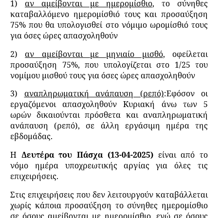
1)
αν αμείβονται με ημερομίσθιο
, το σύνηθες
καταβαλλόμενο ημερομίσθιό τους και προσαύξηση
75% που θα υπολογισθεί στο νόμιμο ωρομίσθιό τους
για όσες ώρες απασχοληθούν
2)
αν αμείβονται με μηνιαίο μισθό
, οφείλεται
προσαύξηση 75%, που υπολογίζεται στο 1/25 του
νομίμου μισθού τους για όσες ώρες απασχοληθούν
3)
αναπληρωματική ανάπαυση (ρεπό)
:Εφόσον οι
εργαζόμενοι απασχοληθούν Κυριακή άνω των 5
ωρών δικαιούνται πρόσθετα και αναπληρωματική
ανάπαυση (ρεπό), σε άλλη εργάσιμη ημέρα της
εβδομάδας.
Η
Δευτέρα του Πάσχα (13-04-2025)
είναι από το
νόμο ημέρα υποχρεωτικής αργίας για όλες τις
επιχειρήσεις.
Στις επιχειρήσεις που δεν λειτουργούν καταβάλλεται
χωρίς κάποια προσαύξηση το σύνηθες ημερομίσθιο
σε όσους αμείβονται με ημερομίσθιο, ενώ σε όσους