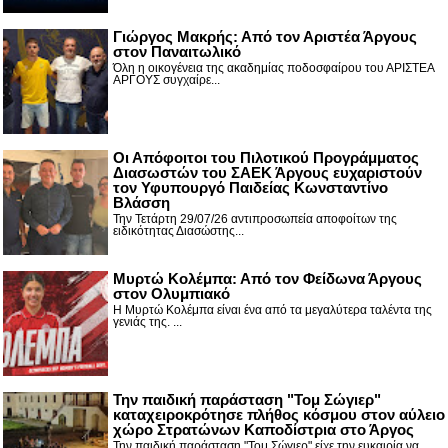
Γιώργος Μακρής: Από τον Αριστέα Άργους
στον Παναιτωλικό
Όλη η οικογένεια της ακαδημίας ποδοσφαίρου του ΑΡΙΣΤΕΑ
ΑΡΓΟΥΣ συγχαίρε...
Οι Απόφοιτοι του Πιλοτικού Προγράμματος
Διασωστών του ΣΑΕΚ Άργους ευχαριστούν
τον Υφυπουργό Παιδείας Κωνσταντίνο
Βλάσση
Την Τετάρτη 29/07/26 αντιπροσωπεία αποφοίτων της
ειδικότητας Διασώστης...
Μυρτώ Κολέμπα: Από τον Φείδωνα Άργους
στον Ολυμπιακό
Η Μυρτώ Κολέμπα είναι ένα από τα μεγαλύτερα ταλέντα της
γενιάς της. ...
Την παιδική παράσταση "Τομ Σώγιερ"
καταχειροκρότησε πλήθος κόσμου στον αύλειο
χώρο Στρατώνων Καποδίστρια στο Άργος
Την παιδική παράσταση "Τομ Σώγιερ" είχε την ευκαιρία να