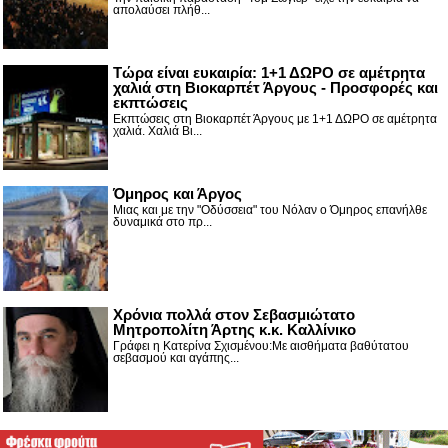
απολαύσει πλήθ...
Τώρα είναι ευκαιρία: 1+1 ΔΩΡΟ σε αμέτρητα
χαλιά στη Βιοκαρπέτ Άργους - Προσφορές και
εκπτώσεις
Εκπτώσεις στη Βιοκαρπέτ Άργους με 1+1 ΔΩΡΟ σε αμέτρητα
χαλιά. Χαλιά Βι...
Όμηρος και Άργος
Μιας και με την "Οδύσσεια" του Νόλαν ο Όμηρος επανήλθε
δυναμικά στο πρ...
Χρόνια πολλά στον Σεβασμιώτατο
Μητροπολίτη Άρτης κ.κ. Καλλίνικο
Γράφει η Κατερίνα Σχισμένου:Με αισθήματα βαθύτατου
σεβασμού και αγάπης...