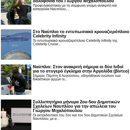
δολοφονία του Γιώργου Μιχαλόπουλου
Προφυλακίστηκαν με τη σύμφωνη γνώμη ανακριτή και
εισαγγελέα Ναυπλίου,...
Στο Ναύπλιο το εντυπωσιακό κρουαζιερόπλοιο
Celebrity Infinity
Το εντυπωσιακό κρουαζιερόπλοιο Celebrity Infinity της
Celebrity Cruise...
Nαύπλιο: Στον ανακριτή σήμερα οι δύο Ινδοί
για το στυγερό έγκλημα στην Αργολίδα (βίντεο)
Σήμερα, Πέμπτη 6 Αυγούστου, οδηγήθηκαν ενώπιον των
δικαστικών αρχών οι...
Συλλυπητήριο μήνυμα 2ου-5ου Δημοτικών
Σχολείων Ναυπλίου για την απώλεια του
Γιώργου Μιχαλόπουλου
Οι εκπαιδευτικοί του 2ου και του 5ου Δημοτικών Σχολείων
Ναυπλίου, με α...