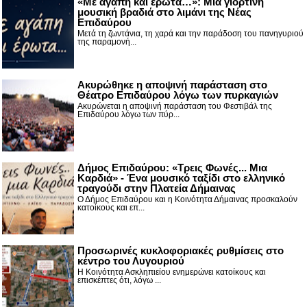
«Με αγάπη και έρωτα…»: Μια γιορτινή
μουσική βραδιά στο λιμάνι της Νέας
Επιδαύρου
Μετά τη ζωντάνια, τη χαρά και την παράδοση του πανηγυριού
της παραμονή...
Ακυρώθηκε η αποψινή παράσταση στο
Θέατρο Επιδαύρου λόγω των πυρκαγιών
Ακυρώνεται η αποψινή παράσταση του Φεστιβάλ της
Επιδαύρου λόγω των πύρ...
Δήμος Επιδαύρου: «Τρεις Φωνές... Μια
Καρδιά» - Ένα μουσικό ταξίδι στο ελληνικό
τραγούδι στην Πλατεία Δήμαινας
Ο Δήμος Επιδαύρου και η Κοινότητα Δήμαινας προσκαλούν
κατοίκους και επ...
Προσωρινές κυκλοφοριακές ρυθμίσεις στο
κέντρο του Λυγουριού
Η Κοινότητα Ασκληπιείου ενημερώνει κατοίκους και
επισκέπτες ότι, λόγω ...