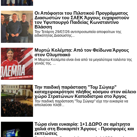
Οι Απόφοιτοι του Πιλοτικού Προγράμματος
Διασωστών του ΣΑΕΚ Άργους ευχαριστούν
τον Υφυπουργό Παιδείας Κωνσταντίνο
Βλάσση
Την Τετάρτη 29/07/26 αντιπροσωπεία αποφοίτων της
ειδικότητας Διασώστης...
Μυρτώ Κολέμπα: Από τον Φείδωνα Άργους
στον Ολυμπιακό
Η Μυρτώ Κολέμπα είναι ένα από τα μεγαλύτερα ταλέντα της
γενιάς της. ...
Την παιδική παράσταση "Τομ Σώγιερ"
καταχειροκρότησε πλήθος κόσμου στον αύλειο
χώρο Στρατώνων Καποδίστρια στο Άργος
Την παιδική παράσταση "Τομ Σώγιερ" είχε την ευκαιρία να
απολαύσει πλήθ...
Τώρα είναι ευκαιρία: 1+1 ΔΩΡΟ σε αμέτρητα
χαλιά στη Βιοκαρπέτ Άργους - Προσφορές και
εκπτώσεις