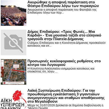
Ακυρώθηκε η αποψινή παράσταση στο
Θέατρο Επιδαύρου λόγω των πυρκαγιών
Ακυρώνεται η αποψινή παράσταση του Φεστιβάλ της
Επιδαύρου λόγω των πύρ...
Δήμος Επιδαύρου: «Τρεις Φωνές... Μια
Καρδιά» - Ένα μουσικό ταξίδι στο ελληνικό
τραγούδι στην Πλατεία Δήμαινας
Ο Δήμος Επιδαύρου και η Κοινότητα Δήμαινας προσκαλούν
κατοίκους και επ...
Προσωρινές κυκλοφοριακές ρυθμίσεις στο
κέντρο του Λυγουριού
Η Κοινότητα Ασκληπιείου ενημερώνει κατοίκους και
επισκέπτες ότι, λόγω ...
Λαϊκή Συσπείρωση Επιδαύρου: Για την
προωθούμενη εγκατάσταση 3 γιγαντιαίων
ανεμογεννητριών και σταθμών αποθήκευσης
στο Μεγαλοβούνι
Μέχρι τις 31/07/2026 βρίσκεται σε δημόσια διαβούλευση η
“Μελέτη Περιβά...