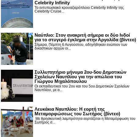
Celebrity Infinity
Το εντυπωσιακό κρουαζιερόπλοιο Celebrity Infinity της
Celebrity Cruise...
Nαύπλιο: Στον ανακριτή σήμερα οι δύο Ινδοί
για το στυγερό έγκλημα στην Αργολίδα (βίντεο)
Σήμερα, Πέμπτη 6 Αυγούστου, οδηγήθηκαν ενώπιον των
δικαστικών αρχών οι...
Συλλυπητήριο μήνυμα 2ου-5ου Δημοτικών
Σχολείων Ναυπλίου για την απώλεια του
Γιώργου Μιχαλόπουλου
Οι εκπαιδευτικοί του 2ου και του 5ου Δημοτικών Σχολείων
Ναυπλίου, με α...
Λευκάκια Ναυπλίου: Η εορτή της
Μεταμορφώσεως του Σωτήρος (βίντεο)
Με θρησκευτική λαμπρότητα εορτάζεται η Μεταμόρφωση του
Σωτήρος σ...