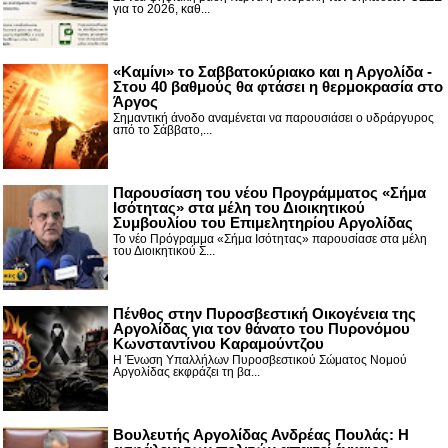
για το 2026, καθ...
«Καμίνι» το Σαββατοκύριακο και η Αργολίδα -
Στου 40 βαθμούς θα φτάσει η θερμοκρασία στο
Άργος
Σημαντική άνοδο αναμένεται να παρουσιάσει ο υδράργυρος
από το Σάββατο,...
Παρουσίαση του νέου Προγράμματος «Σήμα
Ισότητας» στα μέλη του Διοικητικού
Συμβουλίου του Επιμελητηρίου Αργολίδας
Το νέο Πρόγραμμα «Σήμα Ισότητας» παρουσίασε στα μέλη
του Διοικητικού Σ...
Πένθος στην Πυροσβεστική Οικογένεια της
Αργολίδας για τον θάνατο του Πυρονόμου
Κωνσταντίνου Καραμούντζου
Η Ένωση Υπαλλήλων Πυροσβεστικού Σώματος Νομού
Αργολίδας εκφράζει τη βα...
Βουλευτής Αργολίδας Ανδρέας Πουλάς: Η