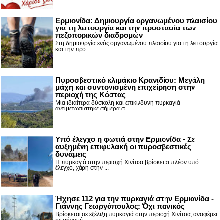
Ερμιονίδα: Δημιουργία οργανωμένου πλαισίου
για τη λειτουργία και την προστασία των
πεζοπορικών διαδρομών
Στη δημιουργία ενός οργανωμένου πλαισίου για τη λειτουργία
και την προ...
Πυροσβεστικό κλιμάκιο Κρανιδίου: Μεγάλη
μάχη και συντονισμένη επιχείρηση στην
περιοχή της Κόστας
Μια ιδιαίτερα δύσκολη και επικίνδυνη πυρκαγιά
αντιμετωπίστηκε σήμερα σ...
Υπό έλεγχο η φωτιά στην Ερμιονίδα - Σε
αυξημένη επιφυλακή οι πυροσβεστικές
δυνάμεις
Η πυρκαγιά στην περιοχή Χινίτσα βρίσκεται πλέον υπό
έλεγχο, χάρη στην ...
Ήχησε 112 για την πυρκαγιά στην Ερμιονίδα -
Γιάννης Γεωργόπουλος: Όχι πανικός
Βρίσκεται σε εξέλιξη πυρκαγιά στην περιοχή Χινίτσα, αναφέρει