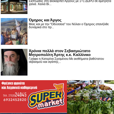
Εκπτώσεις στη Βιοκαρπέτ Άργους με 1+1 ΔΩΡΟ σε αμέτρητα
χαλιά. Χαλιά Βι...
Όμηρος και Άργος
Μιας και με την "Οδύσσεια" του Νόλαν ο Όμηρος επανήλθε
δυναμικά στο πρ...
Χρόνια πολλά στον Σεβασμιώτατο
Μητροπολίτη Άρτης κ.κ. Καλλίνικο
Γράφει η Κατερίνα Σχισμένου:Με αισθήματα βαθύτατου
σεβασμού και αγάπης...