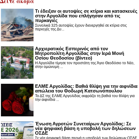
Δείτε ακόμα
Τι έδειξαν οι αυτοψίες σε κτίρια και κατασκευές
στην Αργολίδα που επλήγησαν από τις
πυρκαγιές
Συνολικά 325 αυτοψίες έχουν διενεργηθεί σε κτίρια στις
περιοχές της Δυ...
Αρχιερατικός Εσπερινός από τον
Μητροπολίτη Αργολίδας στην Ιερά Μονή
Οσίου Θεοδοσίου (βίντεο)
Η Αργολίδα τίμησε τον προστάτη της Άγιο Θεοδόσιο το Νέο,
στην ομώνυμη ...
ΕΛΜΕ Αργολίδας: Βαθιά θλίψη για την αιφνίδια
απώλεια του Θοδωρή Κατσωνόπουλου
Το ΔΣ της ΕΛΜΕ Αργολίδας εκφράζει τη βαθιά του θλίψη για
την αιφνίδια ...
Ένωση Αγροτών Συνεταίρων Αργολίδας: Σε
νέα ψηφιακή βάση η υποβολή των δηλώσεων
ΟΣΔΕ
Σε νέα ψηφιακή βάση περνά η υποβολή των δηλώσεων ΟΣΔΕ