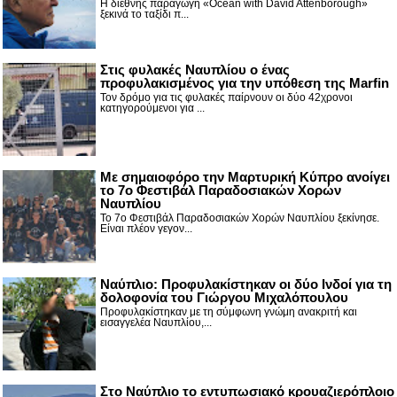
Η διεθνής παραγωγή «Ocean with David Attenborough»
ξεκινά το ταξίδι π...
Στις φυλακές Ναυπλίου ο ένας
προφυλακισμένος για την υπόθεση της Marfin
Τον δρόμο για τις φυλακές παίρνουν οι δύο 42χρονοι
κατηγορούμενοι για ...
Με σημαιοφόρο την Μαρτυρική Κύπρο ανοίγει
το 7ο Φεστιβάλ Παραδοσιακών Χορών
Ναυπλίου
Το 7ο Φεστιβάλ Παραδοσιακών Χορών Ναυπλίου ξεκίνησε.
Είναι πλέον γεγον...
Ναύπλιο: Προφυλακίστηκαν οι δύο Ινδοί για τη
δολοφονία του Γιώργου Μιχαλόπουλου
Προφυλακίστηκαν με τη σύμφωνη γνώμη ανακριτή και
εισαγγελέα Ναυπλίου,...
Στο Ναύπλιο το εντυπωσιακό κρουαζιερόπλοιο