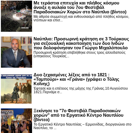
Με τεράστια επιτυχία και πλήθος κόσμου
άνοιξε η αυλαία του 7ου Φεστιβάλ
Παραδοσιακών Χορών στο Ναύπλιο (βίντεο)
Με αθρόα συμμετοχή και ενθουσιασμό από πλήθος κόσμου,
ντόπιων και επισ...
Ναύπλιο: Προσωρινή κράτηση σε 3 Τούρκους
για σεξουαλική κακοποίηση των δυο Ινδών
που δολοφόνησαν τον Γιώργο Μιχαλόπουλο
Προσωρινή κράτηση επιβλήθηκε στους τρεις αλλοδαπούς
(υπηκόους Τουρκίας...
Δυο ξεχασμένες λέξεις από το 1821 :
«Ταμπούρι» και «Γράνα» (γράφει ο Τόλης
Κοΐνης)
Έφτασε και η επέτειος της μάχης της Γράνας.10 Αυγούστου
1821.Περνάμε σ...
Ξεκίνησε το "7ο Φεστιβάλ Παραδοσιακών
χορών" από το Εργατικό Κέντρο Ναυπλίου
(βίντεο)
Το Εργατικό Κέντρο Ναυπλίας – Ερμιονίδας, διοργανώνει στο
Ναύπλιο, το ...