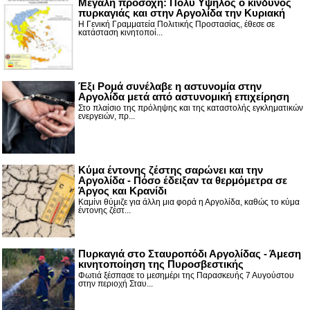
Μεγάλη προσοχή: Πολύ Υψηλός ο κίνδυνος
πυρκαγιάς και στην Αργολίδα την Κυριακή
Η Γενική Γραμματεία Πολιτικής Προστασίας, έθεσε σε
κατάσταση κινητοποί...
Έξι Ρομά συνέλαβε η αστυνομία στην
Αργολίδα μετά από αστυνομική επιχείρηση
Στο πλαίσιο της πρόληψης και της καταστολής εγκληματικών
ενεργειών, πρ...
Κύμα έντονης ζέστης σαρώνει και την
Αργολίδα - Πόσο έδειξαν τα θερμόμετρα σε
Άργος και Κρανίδι
Καμίνι θύμιζε για άλλη μια φορά η Αργολίδα, καθώς το κύμα
έντονης ζέστ...
Πυρκαγιά στο Σταυροπόδι Αργολίδας - Άμεση
κινητοποίηση της Πυροσβεστικής
Φωτιά ξέσπασε το μεσημέρι της Παρασκευής 7 Αυγούστου
στην περιοχή Σταυ...