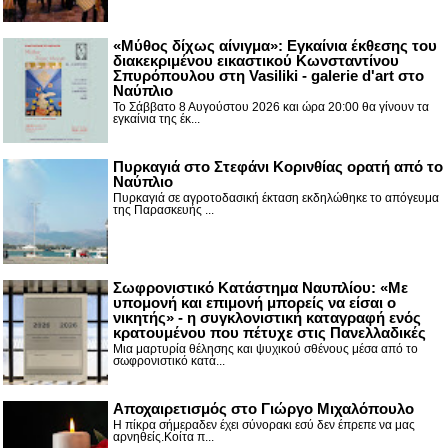
«Μύθος δίχως αίνιγμα»: Εγκαίνια έκθεσης του
διακεκριμένου εικαστικού Κωνσταντίνου
Σπυρόπουλου στη Vasiliki - galerie d'art στο
Ναύπλιο
Το Σάββατο 8 Αυγούστου 2026 και ώρα 20:00 θα γίνουν τα
εγκαίνια της έκ...
Πυρκαγιά στο Στεφάνι Κορινθίας ορατή από το
Ναύπλιο
Πυρκαγιά σε αγροτοδασική έκταση εκδηλώθηκε το απόγευμα
της Παρασκευής ...
Σωφρονιστικό Κατάστημα Ναυπλίου: «Με
υπομονή και επιμονή μπορείς να είσαι ο
νικητής» - η συγκλονιστική καταγραφή ενός
κρατουμένου που πέτυχε στις Πανελλαδικές
Μια μαρτυρία θέλησης και ψυχικού σθένους μέσα από το
σωφρονιστικό κατά...
Αποχαιρετισμός στο Γιώργο Μιχαλόπουλο
Η πίκρα σήμεραδεν έχει σύνορακι εσύ δεν έπρεπε να μας
αρνηθείς.Κοίτα π...