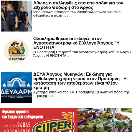
Αθώος ο συλληφθείς στα επεισόδια για τον
20χρονο Θοδωρή στο Άργος
Με ομόφωνη απόφαση των δικαστικών αρχών Ναυπλίου,
αθωώθηκε ο πολίτης π...
Ολοκληρώθηκαν οι εκλογές στον
Αγροτοκτηνοτροφικό Σύλλογο Άργους "Η
ΕΝΟΤΗΤΑ"
Η Προσωρινή Επιτροπή του Αγροτοκτηνοτροφικού Συλλόγου
Άργους Η ΕΝΟΤΗΤΑ...
ΔΕΥΑ Άργους Μυκηνών: Εκκληση για
ορθολογική χρήση νερού στον Προσύμνη - Η
κατάσταση των αποθεμάτων είναι πλέον
κρίσιμη
Αγαπητοί κάτοικοι της Τ.Κ. Προσύμνης,Οι υδατικοί πόροι της
περιοχής μα...