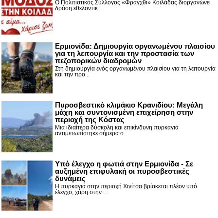
Ο Πολιτιστικός Σύλλογος «Φράγχθι» Κοιλάδας διοργανώνει
δράση εθελοντικ...
Ερμιονίδα: Δημιουργία οργανωμένου πλαισίου
για τη λειτουργία και την προστασία των
πεζοπορικών διαδρομών
Στη δημιουργία ενός οργανωμένου πλαισίου για τη λειτουργία
και την προ...
Πυροσβεστικό κλιμάκιο Κρανιδίου: Μεγάλη
μάχη και συντονισμένη επιχείρηση στην
περιοχή της Κόστας
Μια ιδιαίτερα δύσκολη και επικίνδυνη πυρκαγιά
αντιμετωπίστηκε σήμερα σ...
Υπό έλεγχο η φωτιά στην Ερμιονίδα - Σε
αυξημένη επιφυλακή οι πυροσβεστικές
δυνάμεις
Η πυρκαγιά στην περιοχή Χινίτσα βρίσκεται πλέον υπό
έλεγχο, χάρη στην ...