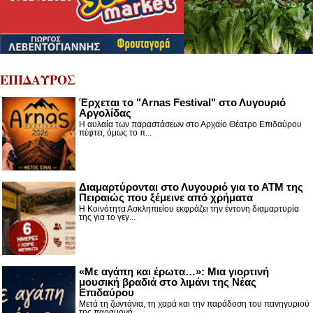
ΕΠΙΔΑΥΡΟΣ
Έρχεται το "Arnas Festival" στο Λυγουριό
Αργολίδας
Η αυλαία των παραστάσεων στο Αρχαίο Θέατρο Επιδαύρου
πέφτει, όμως το π...
Διαμαρτύρονται στο Λυγουριό για το ΑΤΜ της
Πειραιώς που ξέμεινε από χρήματα
Η Κοινότητα Ασκληπιείου εκφράζει την έντονη διαμαρτυρία
της για το γεγ...
«Με αγάπη και έρωτα…»: Μια γιορτινή
μουσική βραδιά στο λιμάνι της Νέας
Επιδαύρου
Μετά τη ζωντάνια, τη χαρά και την παράδοση του πανηγυριού
της παραμονή...