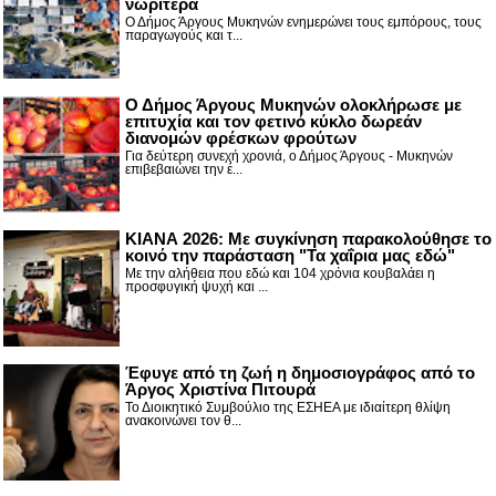
νωρίτερα
Ο Δήμος Άργους Μυκηνών ενημερώνει τους εμπόρους, τους
παραγωγούς και τ...
Ο Δήμος Άργους Μυκηνών ολοκλήρωσε με
επιτυχία και τον φετινό κύκλο δωρεάν
διανομών φρέσκων φρούτων
Για δεύτερη συνεχή χρονιά, ο Δήμος Άργους - Μυκηνών
επιβεβαιώνει την έ...
ΚΙΑΝΑ 2026: Με συγκίνηση παρακολούθησε το
κοινό την παράσταση "Τα χαΐρια μας εδώ"
Με την αλήθεια που εδώ και 104 χρόνια κουβαλάει η
προσφυγική ψυχή και ...
Έφυγε από τη ζωή η δημοσιογράφος από το
Άργος Χριστίνα Πιτουρά
Το Διοικητικό Συμβούλιο της ΕΣΗΕΑ με ιδιαίτερη θλίψη
ανακοινώνει τον θ...