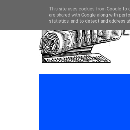
This site uses cookies from Google to de
are shared with Google along with perfo
statistics, and to detect and address a