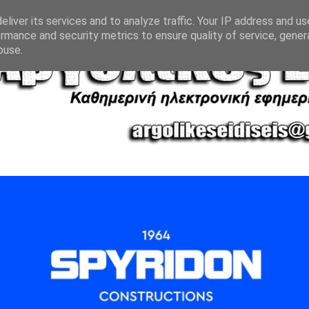
liver its services and to analyze traffic. Your IP address and u
rmance and security metrics to ensure quality of service, gene
buse.