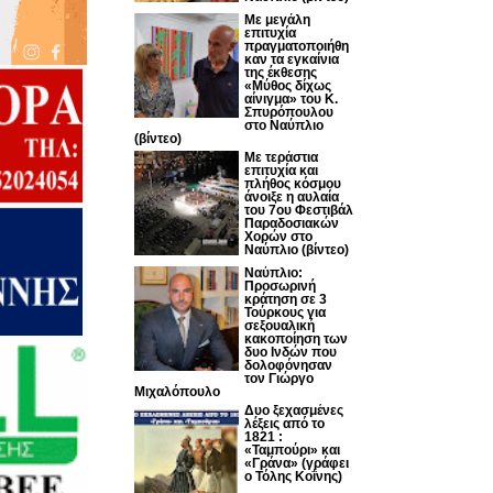
Με μεγάλη
επιτυχία
πραγματοποιήθη
καν τα εγκαίνια
της έκθεσης
«Μύθος δίχως
αίνιγμα» του Κ.
Σπυρόπουλου
στο Ναύπλιο
(βίντεο)
Με τεράστια
επιτυχία και
πλήθος κόσμου
άνοιξε η αυλαία
του 7ου Φεστιβάλ
Παραδοσιακών
Χορών στο
Ναύπλιο (βίντεο)
Ναύπλιο:
Προσωρινή
κράτηση σε 3
Τούρκους για
σεξουαλική
κακοποίηση των
δυο Ινδών που
δολοφόνησαν
τον Γιώργο
Μιχαλόπουλο
Δυο ξεχασμένες
λέξεις από το
1821 :
«Ταμπούρι» και
«Γράνα» (γράφει
ο Τόλης Κοΐνης)