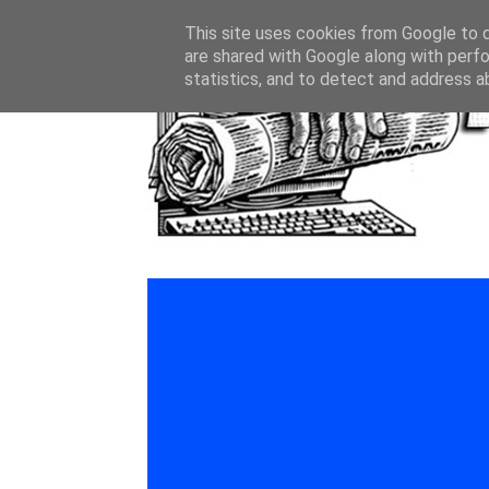
This site uses cookies from Google to de
are shared with Google along with perfo
statistics, and to detect and address a