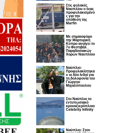
Στις φυλακές
Ναυπλίου ο ένας
προφυλακισμένο
ς για την
υπόθεση της
Marfin
Με σημαιοφόρο
την Μαρτυρική
Κύπρο ανοίγει το
7ο Φεστιβάλ
Παραδοσιακών
Χορών Ναυπλίου
Ναύπλιο:
Προφυλακίστηκα
ν οι δύο Ινδοί για
τη δολοφονία του
Γιώργου
Μιχαλόπουλου
Στο Ναύπλιο το
εντυπωσιακό
κρουαζιερόπλοιο
Celebrity Infinity
Nαύπλιο: Στον