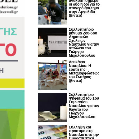
ανακριτή σήμερα
οι δύο Ινδοί για το
στυγερό έγκλημα
στην Αργολίδα
(βίντεο)
Συλλυπητήριο
μήνυμα 2ου-5ου
Δημοτικών
Σχολείων
Ναυπλίου για την
απώλεια του
Γιώργου
Μιχαλόπουλου
Λευκάκια
Ναυπλίου: Η
εορτή της
Μεταμορφώσεως
του Σωτήρος
(βίντεο)
Συλλυπητήριο
Ψήφισμα του 1ου
Γυμνασίου
Ναυπλίου για τον
θάνατο του
Γιώργου
Μιχαλόπουλου
Σύλληψη και
πρόστιμο στο
Ναύπλιο από την
Πυροσβεστική