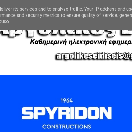
liver its services and to analyze traffic. Your IP address and u
rmance and security metrics to ensure quality of service, gene
buse.