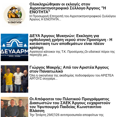
Ολοκληρώθηκαν οι εκλογές στον
Αγροτοκτηνοτροφικό Σύλλογο Άργους "Η
ΕΝΟΤΗΤΑ"
Η Προσωρινή Επιτροπή του Αγροτοκτηνοτροφικού Συλλόγου
Άργους Η ΕΝΟΤΗΤΑ...
ΔΕΥΑ Άργους Μυκηνών: Εκκληση για
ορθολογική χρήση νερού στον Προσύμνη - Η
κατάσταση των αποθεμάτων είναι πλέον
κρίσιμη
Αγαπητοί κάτοικοι της Τ.Κ. Προσύμνης,Οι υδατικοί πόροι της
περιοχής μα...
Γιώργος Μακρής: Από τον Αριστέα Άργους
στον Παναιτωλικό
Όλη η οικογένεια της ακαδημίας ποδοσφαίρου του ΑΡΙΣΤΕΑ
ΑΡΓΟΥΣ συγχαίρε...
Οι Απόφοιτοι του Πιλοτικού Προγράμματος
Διασωστών του ΣΑΕΚ Άργους ευχαριστούν
τον Υφυπουργό Παιδείας Κωνσταντίνο
Βλάσση
Την Τετάρτη 29/07/26 αντιπροσωπεία αποφοίτων της