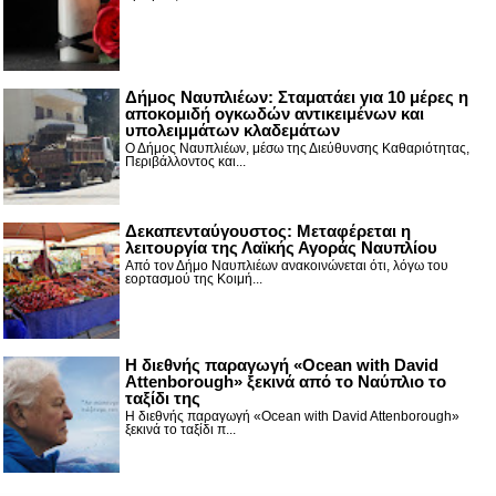
Δήμος Ναυπλιέων: Σταματάει για 10 μέρες η
αποκομιδή ογκωδών αντικειμένων και
υπολειμμάτων κλαδεμάτων
Ο Δήμος Ναυπλιέων, μέσω της Διεύθυνσης Καθαριότητας,
Περιβάλλοντος και...
Δεκαπενταύγουστος: Μεταφέρεται η
λειτουργία της Λαϊκής Αγοράς Ναυπλίου
Από τον Δήμο Ναυπλιέων ανακοινώνεται ότι, λόγω του
εορτασμού της Κοιμή...
Η διεθνής παραγωγή «Ocean with David
Attenborough» ξεκινά από το Ναύπλιο το
ταξίδι της
Η διεθνής παραγωγή «Ocean with David Attenborough»
ξεκινά το ταξίδι π...