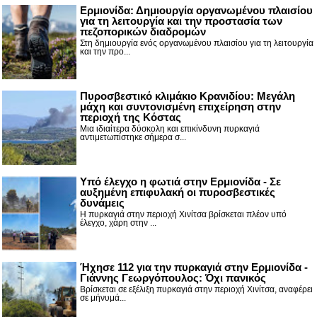
Ερμιονίδα: Δημιουργία οργανωμένου πλαισίου
για τη λειτουργία και την προστασία των
πεζοπορικών διαδρομών
Στη δημιουργία ενός οργανωμένου πλαισίου για τη λειτουργία
και την προ...
Πυροσβεστικό κλιμάκιο Κρανιδίου: Μεγάλη
μάχη και συντονισμένη επιχείρηση στην
περιοχή της Κόστας
Μια ιδιαίτερα δύσκολη και επικίνδυνη πυρκαγιά
αντιμετωπίστηκε σήμερα σ...
Υπό έλεγχο η φωτιά στην Ερμιονίδα - Σε
αυξημένη επιφυλακή οι πυροσβεστικές
δυνάμεις
Η πυρκαγιά στην περιοχή Χινίτσα βρίσκεται πλέον υπό
έλεγχο, χάρη στην ...
Ήχησε 112 για την πυρκαγιά στην Ερμιονίδα -
Γιάννης Γεωργόπουλος: Όχι πανικός
Βρίσκεται σε εξέλιξη πυρκαγιά στην περιοχή Χινίτσα, αναφέρει
σε μήνυμά...