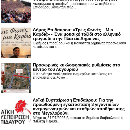
Ακυρώνεται η αποψινή παράσταση του Φεστιβάλ της
Επιδαύρου λόγω των πύρ...
Δήμος Επιδαύρου: «Τρεις Φωνές... Μια
Καρδιά» - Ένα μουσικό ταξίδι στο ελληνικό
τραγούδι στην Πλατεία Δήμαινας
Ο Δήμος Επιδαύρου και η Κοινότητα Δήμαινας προσκαλούν
κατοίκους και επ...
Προσωρινές κυκλοφοριακές ρυθμίσεις στο
κέντρο του Λυγουριού
Η Κοινότητα Ασκληπιείου ενημερώνει κατοίκους και
επισκέπτες ότι, λόγω ...
Λαϊκή Συσπείρωση Επιδαύρου: Για την
προωθούμενη εγκατάσταση 3 γιγαντιαίων
ανεμογεννητριών και σταθμών αποθήκευσης
στο Μεγαλοβούνι
Μέχρι τις 31/07/2026 βρίσκεται σε δημόσια διαβούλευση η
“Μελέτη Περιβά...