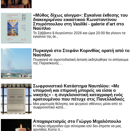
«Μύθος δίχως αίνιγμα»: Εγκαίνια έκθεσης του
διακεκριμένου εικαστικού Κωνσταντίνου
Σπυρόπουλου στη Vasiliki - galerie d'art στο
Ναύπλιο
Το Σάββατο 8 Αυγούστου 2026 και ώρα 20:00 θα γίνουν τα
εγκαίνια της έκ...
Πυρκαγιά στο Στεφάνι Κορινθίας ορατή από το
Ναύπλιο
Πυρκαγιά σε αγροτοδασική έκταση εκδηλώθηκε το απόγευμα
της Παρασκευής ...
Σωφρονιστικό Κατάστημα Ναυπλίου: «Με
υπομονή και επιμονή μπορείς να είσαι ο
νικητής» - η συγκλονιστική καταγραφή ενός
κρατουμένου που πέτυχε στις Πανελλαδικές
Μια μαρτυρία θέλησης και ψυχικού σθένους μέσα από το
σωφρονιστικό κατά...
Αποχαιρετισμός στο Γιώργο Μιχαλόπουλο
Η πίκρα σήμεραδεν έχει σύνορακι εσύ δεν έπρεπε να μας
αρνηθείς.Κοίτα π...