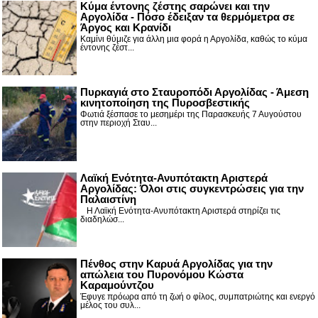
Κύμα έντονης ζέστης σαρώνει και την
Αργολίδα - Πόσο έδειξαν τα θερμόμετρα σε
Άργος και Κρανίδι
Καμίνι θύμιζε για άλλη μια φορά η Αργολίδα, καθώς το κύμα
έντονης ζέστ...
Πυρκαγιά στο Σταυροπόδι Αργολίδας - Άμεση
κινητοποίηση της Πυροσβεστικής
Φωτιά ξέσπασε το μεσημέρι της Παρασκευής 7 Αυγούστου
στην περιοχή Σταυ...
Λαϊκή Ενότητα-Ανυπότακτη Αριστερά
Αργολίδας: Όλοι στις συγκεντρώσεις για την
Παλαιστίνη
Η Λαϊκή Ενότητα-Ανυπότακτη Αριστερά στηρίζει τις
διαδηλώσ...
Πένθος στην Καρυά Αργολίδας για την
απώλεια του Πυρονόμου Κώστα
Καραμούντζου
Έφυγε πρόωρα από τη ζωή ο φίλος, συμπατριώτης και ενεργό
μέλος του συλ...