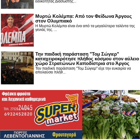
ειδικότητας Διασώστης...
Μυρτώ Κολέμπα: Από τον Φείδωνα Άργους
στον Ολυμπιακό
Η Μυρτώ Κολέμπα είναι ένα από τα μεγαλύτερα ταλέντα της
γενιάς της. ...
Την παιδική παράσταση "Τομ Σώγιερ"
καταχειροκρότησε πλήθος κόσμου στον αύλειο
χώρο Στρατώνων Καποδίστρια στο Άργος
Την παιδική παράσταση "Τομ Σώγιερ" είχε την ευκαιρία να
απολαύσει πλήθ...