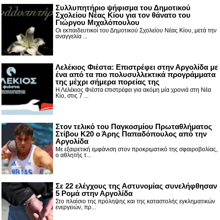
Συλλυπητήριο ψήφισμα του Δημοτικού
Σχολείου Νέας Κίου για τον θάνατο του
Γιώργου Μιχαλόπουλου
Οι εκπαιδευτικοί του Δημοτικού Σχολείου Νέας Κίου, μετά την
αναγγελία ...
Λελέκιος Φιέστα: Επιστρέφει στην Αργολίδα με
ένα από τα πιο πολυσυλλεκτικά προγράμματα
της μέχρι σήμερα πορείας της
Η Λελέκιος Φιέστα επιστρέφει για ακόμη μία χρονιά στη Νέα
Κίο, στις 7 ...
Στον τελικό του Παγκοσμίου Πρωταθλήματος
Στίβου Κ20 ο Άρης Παπαδόπουλος από την
Αργολίδα
Με εξαιρετική εμφάνιση στον προκριματικό της σφαιροβολίας,
ο αθλητής τ...
Σε 22 ελέγχους της Αστυνομίας συνελήφθησαν
5 Ρομά στην Αργολίδα
Στο πλαίσιο της πρόληψης και της καταστολής εγκληματικών
ενεργειών, πρ...