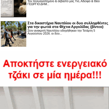
Τον πολυαγαπημένο & σεβαστό μας Υιό, Αδελφό & Θείο
ΓΕΩΡΓΙΟ ΔΗΜ...
Στα δικαστήρια Ναυπλίου οι δυο συλληφθέντες
για την φωτιά στα Φίχτια Αργολίδας (βίντεο)
Στον ανακριτή Ναυπλίου οδηγήθηκαν την Τετάρτη 5
Αυγούστου 2026. οι δύο...