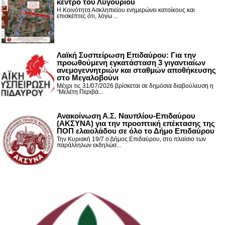
κέντρο του Λυγουριού
Η Κοινότητα Ασκληπιείου ενημερώνει κατοίκους και
επισκέπτες ότι, λόγω ...
Λαϊκή Συσπείρωση Επιδαύρου: Για την
προωθούμενη εγκατάσταση 3 γιγαντιαίων
ανεμογεννητριών και σταθμών αποθήκευσης
στο Μεγαλοβούνι
Μέχρι τις 31/07/2026 βρίσκεται σε δημόσια διαβούλευση η
“Μελέτη Περιβά...
Ανακοίνωση Α.Σ. Ναυπλίου-Επιδαύρου
(ΑΚΣΥΝΑ) για την προοπτική επέκτασης της
ΠΟΠ ελαιολάδου σε όλο το Δήμο Επιδαύρου
Την Κυριακή 19/7 ο Δήμος Επιδαύρου, στο πλαίσιο των
παράλληλων εκδηλώσ...