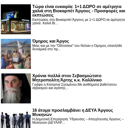
Τώρα είναι ευκαιρία: 1+1 ΔΩΡΟ σε αμέτρητα
χαλιά στη Βιοκαρπέτ Άργους - Προσφορές και
εκπτώσεις
Εκπτώσεις στη Βιοκαρπέτ Άργους με 1+1 ΔΩΡΟ σε αμέτρητα
χαλιά. Χαλιά Βι...
Όμηρος και Άργος
Μιας και με την "Οδύσσεια" του Νόλαν ο Όμηρος επανήλθε
δυναμικά στο πρ...
Χρόνια πολλά στον Σεβασμιώτατο
Μητροπολίτη Άρτης κ.κ. Καλλίνικο
Γράφει η Κατερίνα Σχισμένου:Με αισθήματα βαθύτατου
σεβασμού και αγάπης...
16 άτομα προσλαμβάνει η ΔΕΥΑ Άργους
Μυκηνών
Η Δημοτική Επιχείρηση Ύδρευσης – Αποχέτευσης Άργους –
Μυκηνών (ΔΕΥΑΑΡ....