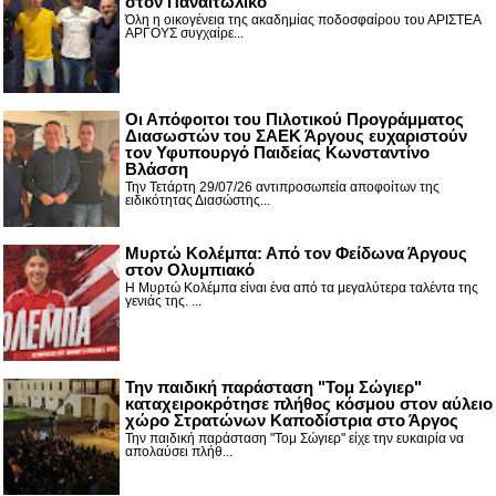
στον Παναιτωλικό
Όλη η οικογένεια της ακαδημίας ποδοσφαίρου του ΑΡΙΣΤΕΑ
ΑΡΓΟΥΣ συγχαίρε...
Οι Απόφοιτοι του Πιλοτικού Προγράμματος
Διασωστών του ΣΑΕΚ Άργους ευχαριστούν
τον Υφυπουργό Παιδείας Κωνσταντίνο
Βλάσση
Την Τετάρτη 29/07/26 αντιπροσωπεία αποφοίτων της
ειδικότητας Διασώστης...
Μυρτώ Κολέμπα: Από τον Φείδωνα Άργους
στον Ολυμπιακό
Η Μυρτώ Κολέμπα είναι ένα από τα μεγαλύτερα ταλέντα της
γενιάς της. ...
Την παιδική παράσταση "Τομ Σώγιερ"
καταχειροκρότησε πλήθος κόσμου στον αύλειο
χώρο Στρατώνων Καποδίστρια στο Άργος
Την παιδική παράσταση "Τομ Σώγιερ" είχε την ευκαιρία να
απολαύσει πλήθ...