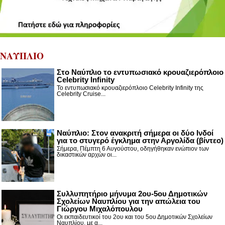
ΝΑΥΠΛΙΟ
Στο Ναύπλιο το εντυπωσιακό κρουαζιερόπλοιο
Celebrity Infinity
Το εντυπωσιακό κρουαζιερόπλοιο Celebrity Infinity της
Celebrity Cruise...
Nαύπλιο: Στον ανακριτή σήμερα οι δύο Ινδοί
για το στυγερό έγκλημα στην Αργολίδα (βίντεο)
Σήμερα, Πέμπτη 6 Αυγούστου, οδηγήθηκαν ενώπιον των
δικαστικών αρχών οι...
Συλλυπητήριο μήνυμα 2ου-5ου Δημοτικών
Σχολείων Ναυπλίου για την απώλεια του
Γιώργου Μιχαλόπουλου
Οι εκπαιδευτικοί του 2ου και του 5ου Δημοτικών Σχολείων
Ναυπλίου, με α...