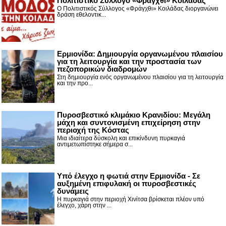
Πολιτιστικό Σύλλογο «Φράγχθι» Κοιλάδας
Ο Πολιτιστικός Σύλλογος «Φράγχθι» Κοιλάδας διοργανώνει
δράση εθελοντικ...
Ερμιονίδα: Δημιουργία οργανωμένου πλαισίου
για τη λειτουργία και την προστασία των
πεζοπορικών διαδρομών
Στη δημιουργία ενός οργανωμένου πλαισίου για τη λειτουργία
και την προ...
Πυροσβεστικό κλιμάκιο Κρανιδίου: Μεγάλη
μάχη και συντονισμένη επιχείρηση στην
περιοχή της Κόστας
Μια ιδιαίτερα δύσκολη και επικίνδυνη πυρκαγιά
αντιμετωπίστηκε σήμερα σ...
Υπό έλεγχο η φωτιά στην Ερμιονίδα - Σε
αυξημένη επιφυλακή οι πυροσβεστικές
δυνάμεις
Η πυρκαγιά στην περιοχή Χινίτσα βρίσκεται πλέον υπό
έλεγχο, χάρη στην ...