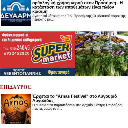
ορθολογική χρήση νερού στον Προσύμνη - Η
κατάσταση των αποθεμάτων είναι πλέον
κρίσιμη
Αγαπητοί κάτοικοι της Τ.Κ. Προσύμνης,Οι υδατικοί πόροι της
περιοχής μα...
ΕΠΙΔΑΥΡΟΣ
Έρχεται το "Arnas Festival" στο Λυγουριό
Αργολίδας
Η αυλαία των παραστάσεων στο Αρχαίο Θέατρο Επιδαύρου
πέφτει, όμως το π...