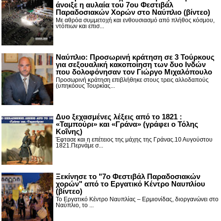
άνοιξε η αυλαία του 7ου Φεστιβάλ
Παραδοσιακών Χορών στο Ναύπλιο (βίντεο)
Με αθρόα συμμετοχή και ενθουσιασμό από πλήθος κόσμου,
ντόπιων και επισ...
Ναύπλιο: Προσωρινή κράτηση σε 3 Τούρκους
για σεξουαλική κακοποίηση των δυο Ινδών
που δολοφόνησαν τον Γιώργο Μιχαλόπουλο
Προσωρινή κράτηση επιβλήθηκε στους τρεις αλλοδαπούς
(υπηκόους Τουρκίας...
Δυο ξεχασμένες λέξεις από το 1821 :
«Ταμπούρι» και «Γράνα» (γράφει ο Τόλης
Κοΐνης)
Έφτασε και η επέτειος της μάχης της Γράνας.10 Αυγούστου
1821.Περνάμε σ...
Ξεκίνησε το "7ο Φεστιβάλ Παραδοσιακών
χορών" από το Εργατικό Κέντρο Ναυπλίου
(βίντεο)
Το Εργατικό Κέντρο Ναυπλίας – Ερμιονίδας, διοργανώνει στο
Ναύπλιο, το ...