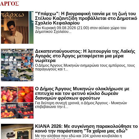
ΑΡΓΟΣ
"Υπάρχω": Η βιογραφική ταινία με τη ζωή του
Στέλιου Καζαντζίδη προβάλλεται στο Δημοτικό
Σχολείο Κεφαλαρίου
Την Κυριακή 09.08.2026 (21:00) στον αύλειο χώρο του
Δημοτικού Σχολείου...
Δεκαπενταύγουστος: H λειτουργία της Λαϊκής
Αγοράς στο Άργος μεταφέρεται μια μέρα
νωρίτερα
Ο Δήμος Άργους Μυκηνών ενημερώνει τους εμπόρους, τους
παραγωγούς και τ...
Ο Δήμος Άργους Μυκηνών ολοκλήρωσε με
επιτυχία και τον φετινό κύκλο δωρεάν
διανομών φρέσκων φρούτων
Για δεύτερη συνεχή χρονιά, ο Δήμος Άργους - Μυκηνών
επιβεβαιώνει την έ...
ΚΙΑΝΑ 2026: Με συγκίνηση παρακολούθησε το
κοινό την παράσταση "Τα χαΐρια μας εδώ"
Με την αλήθεια που εδώ και 104 χρόνια κουβαλάει η