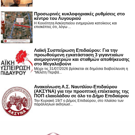
Προσωρινές κυκλοφοριακές ρυθμίσεις στο
κέντρο του Λυγουριού
Η Κοινότητα Ασκληπιείου ενημερώνει κατοίκους και
επισκέπτες ότι, λόγω ...
Λαϊκή Συσπείρωση Επιδαύρου: Για την
προωθούμενη εγκατάσταση 3 γιγαντιαίων
ανεμογεννητριών και σταθμών αποθήκευσης
στο Μεγαλοβούνι
Μέχρι τις 31/07/2026 βρίσκεται σε δημόσια διαβούλευση η
“Μελέτη Περιβά...
Ανακοίνωση Α.Σ. Ναυπλίου-Επιδαύρου
(ΑΚΣΥΝΑ) για την προοπτική επέκτασης της
ΠΟΠ ελαιολάδου σε όλο το Δήμο Επιδαύρου
Την Κυριακή 19/7 ο Δήμος Επιδαύρου, στο πλαίσιο των
παράλληλων εκδηλώσ...