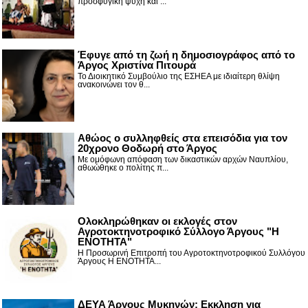
προσφυγική ψυχή και ...
Έφυγε από τη ζωή η δημοσιογράφος από το
Άργος Χριστίνα Πιτουρά
Το Διοικητικό Συμβούλιο της ΕΣΗΕΑ με ιδιαίτερη θλίψη
ανακοινώνει τον θ...
Αθώος ο συλληφθείς στα επεισόδια για τον
20χρονο Θοδωρή στο Άργος
Με ομόφωνη απόφαση των δικαστικών αρχών Ναυπλίου,
αθωώθηκε ο πολίτης π...
Ολοκληρώθηκαν οι εκλογές στον
Αγροτοκτηνοτροφικό Σύλλογο Άργους "Η
ΕΝΟΤΗΤΑ"
Η Προσωρινή Επιτροπή του Αγροτοκτηνοτροφικού Συλλόγου
Άργους Η ΕΝΟΤΗΤΑ...
ΔΕΥΑ Άργους Μυκηνών: Εκκληση για