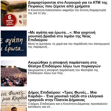
Διαμαρτύρονται στο Λυγουριό για το ΑΤΜ της
Πειραιώς που ξέμεινε από χρήματα
Η Κοινότητα Ασκληπιείου εκφράζει την έντονη διαμαρτυρία
της για το γεγ...
«Με αγάπη και έρωτα…»: Μια γιορτινή
μουσική βραδιά στο λιμάνι της Νέας
Επιδαύρου
Μετά τη ζωντάνια, τη χαρά και την παράδοση του πανηγυριού
της παραμονή...
Ακυρώθηκε η αποψινή παράσταση στο
Θέατρο Επιδαύρου λόγω των πυρκαγιών
Ακυρώνεται η αποψινή παράσταση του Φεστιβάλ της
Επιδαύρου λόγω των πύρ...
Δήμος Επιδαύρου: «Τρεις Φωνές... Μια
Καρδιά» - Ένα μουσικό ταξίδι στο ελληνικό
τραγούδι στην Πλατεία Δήμαινας
Ο Δήμος Επιδαύρου και η Κοινότητα Δήμαινας προσκαλούν
κατοίκους και επ...