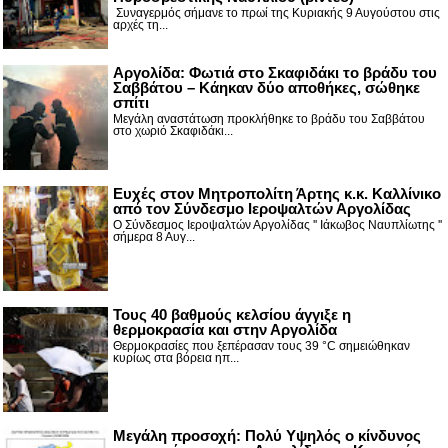
Συναγερμός σήμανε το πρωί της Κυριακής 9 Αυγούστου στις
αρχές τη...
Αργολίδα: Φωτιά στο Σκαφιδάκι το βράδυ του
Σαββάτου – Κάηκαν δύο αποθήκες, σώθηκε
σπίτι
Μεγάλη αναστάτωση προκλήθηκε το βράδυ του Σαββάτου
στο χωριό Σκαφιδάκι...
Ευχές στον Μητροπολίτη Άρτης κ.κ. Καλλίνικο
από τον Σύνδεσμο Ιεροψαλτών Αργολίδας
Ο Σύνδεσμος Ιεροψαλτών Αργολίδας '' Ιάκωβος Ναυπλίωτης ''
σήμερα 8 Αυγ...
Τους 40 βαθμούς κελσίου άγγιξε η
θερμοκρασία και στην Αργολίδα
Θερμοκρασίες που ξεπέρασαν τους 39 °C σημειώθηκαν
κυρίως στα βόρεια ηπ...
Μεγάλη προσοχή: Πολύ Υψηλός ο κίνδυνος