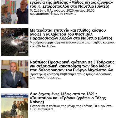
εγκαίνια της έκθεσης «Μύθος δίχως αίνιγμα»
του Κ. Σπυρόπουλου στο Ναύπλιο (βίντεο)
Το Σάββατο 8 Αυγούστου 2026 και ώρα 20:00
πραγματοποιήθηκαν τα εγκαίνι...
Με τεράστια επιτυχία και πλήθος κόσμου
άνοιξε η αυλαία του 7ου Φεστιβάλ
Παραδοσιακών Χορών στο Ναύπλιο (βίντεο)
Με αθρόα συμμετοχή και ενθουσιασμό από πλήθος κόσμου,
ντόπιων και επισ...
Ναύπλιο: Προσωρινή κράτηση σε 3 Τούρκους
για σεξουαλική κακοποίηση των δυο Ινδών
που δολοφόνησαν τον Γιώργο Μιχαλόπουλο
Προσωρινή κράτηση επιβλήθηκε στους τρεις αλλοδαπούς
(υπηκόους Τουρκίας...
Δυο ξεχασμένες λέξεις από το 1821 :
«Ταμπούρι» και «Γράνα» (γράφει ο Τόλης
Κοΐνης)
Έφτασε και η επέτειος της μάχης της Γράνας.10 Αυγούστου
1821.Περνάμε σ...