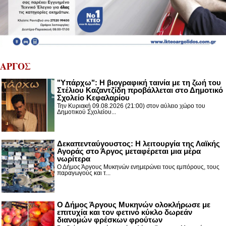
ΑΡΓΟΣ
"Υπάρχω": Η βιογραφική ταινία με τη ζωή του
Στέλιου Καζαντζίδη προβάλλεται στο Δημοτικό
Σχολείο Κεφαλαρίου
Την Κυριακή 09.08.2026 (21:00) στον αύλειο χώρο του
Δημοτικού Σχολείου...
Δεκαπενταύγουστος: H λειτουργία της Λαϊκής
Αγοράς στο Άργος μεταφέρεται μια μέρα
νωρίτερα
Ο Δήμος Άργους Μυκηνών ενημερώνει τους εμπόρους, τους
παραγωγούς και τ...
Ο Δήμος Άργους Μυκηνών ολοκλήρωσε με
επιτυχία και τον φετινό κύκλο δωρεάν
διανομών φρέσκων φρούτων