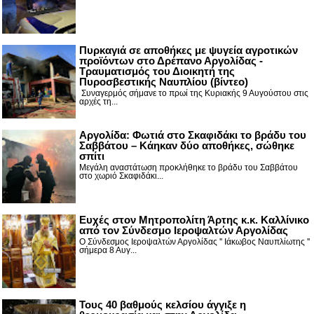
Πυρκαγιά σε αποθήκες με ψυγεία αγροτικών
προϊόντων στο Δρέπανο Αργολίδας -
Τραυματισμός του Διοικητή της
Πυροσβεστικής Ναυπλίου (βίντεο)
Συναγερμός σήμανε το πρωί της Κυριακής 9 Αυγούστου στις
αρχές τη...
Αργολίδα: Φωτιά στο Σκαφιδάκι το βράδυ του
Σαββάτου – Κάηκαν δύο αποθήκες, σώθηκε
σπίτι
Μεγάλη αναστάτωση προκλήθηκε το βράδυ του Σαββάτου
στο χωριό Σκαφιδάκι...
Ευχές στον Μητροπολίτη Άρτης κ.κ. Καλλίνικο
από τον Σύνδεσμο Ιεροψαλτών Αργολίδας
Ο Σύνδεσμος Ιεροψαλτών Αργολίδας '' Ιάκωβος Ναυπλίωτης ''
σήμερα 8 Αυγ...
Τους 40 βαθμούς κελσίου άγγιξε η