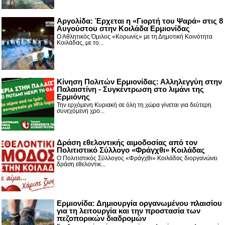
Αργολίδα: Έρχεται η «Γιορτή του Ψαρά» στις 8
Αυγούστου στην Κοιλάδα Ερμιονίδας
Ο Αθλητικός Όμιλος «Κορωνίς» με τη Δημοτική Κοινότητα
Κοιλάδας, με το...
Κίνηση Πολιτών Ερμιονίδας: Αλληλεγγύη στην
Παλαιστίνη - Συγκέντρωση στο λιμάνι της
Ερμιόνης
Την ερχόμενη Κυριακή σε όλη τη χώρα γίνεται για δεύτερη
συνεχόμενη χρο...
Δράση εθελοντικής αιμοδοσίας από τον
Πολιτιστικό Σύλλογο «Φράγχθι» Κοιλάδας
Ο Πολιτιστικός Σύλλογος «Φράγχθι» Κοιλάδας διοργανώνει
δράση εθελοντικ...
Ερμιονίδα: Δημιουργία οργανωμένου πλαισίου
για τη λειτουργία και την προστασία των
πεζοπορικών διαδρομών