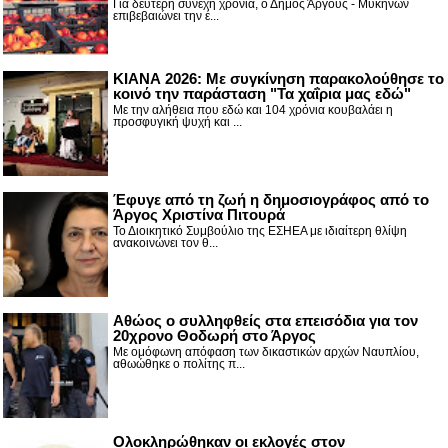
Για δεύτερη συνεχή χρονιά, ο Δήμος Άργους - Μυκηνών
επιβεβαιώνει την έ...
ΚΙΑΝΑ 2026: Με συγκίνηση παρακολούθησε το
κοινό την παράσταση "Τα χαΐρια μας εδώ"
Με την αλήθεια που εδώ και 104 χρόνια κουβαλάει η
προσφυγική ψυχή και ...
Έφυγε από τη ζωή η δημοσιογράφος από το
Άργος Χριστίνα Πιτουρά
Το Διοικητικό Συμβούλιο της ΕΣΗΕΑ με ιδιαίτερη θλίψη
ανακοινώνει τον θ...
Αθώος ο συλληφθείς στα επεισόδια για τον
20χρονο Θοδωρή στο Άργος
Με ομόφωνη απόφαση των δικαστικών αρχών Ναυπλίου,
αθωώθηκε ο πολίτης π...
Ολοκληρώθηκαν οι εκλογές στον