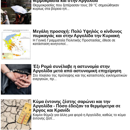
θερμοκρασία και στην Αργολίδα
Θερμοκρασίες που ξεπέρασαν τους 39 °C σημειώθηκαν
κυρίως στα βόρεια ηπ...
Μεγάλη προσοχή: Πολύ Υψηλός ο κίνδυνος
πυρκαγιάς και στην Αργολίδα την Κυριακή
Η Γενική Γραμματεία Πολιτικής Προστασίας, έθεσε σε
κατάσταση κινητοποί...
Έξι Ρομά συνέλαβε η αστυνομία στην
Αργολίδα μετά από αστυνομική επιχείρηση
Στο πλαίσιο της πρόληψης και της καταστολής εγκληματικών
ενεργειών, πρ...
Κύμα έντονης ζέστης σαρώνει και την
Αργολίδα - Πόσο έδειξαν τα θερμόμετρα σε
Άργος και Κρανίδι
Καμίνι θύμιζε για άλλη μια φορά η Αργολίδα, καθώς το κύμα
έντονης ζέστ...