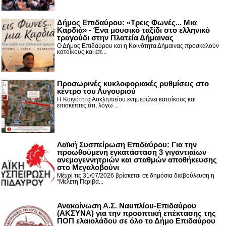
Δήμος Επιδαύρου: «Τρεις Φωνές... Μια
Καρδιά» - Ένα μουσικό ταξίδι στο ελληνικό
τραγούδι στην Πλατεία Δήμαινας
Ο Δήμος Επιδαύρου και η Κοινότητα Δήμαινας προσκαλούν
κατοίκους και επ...
Προσωρινές κυκλοφοριακές ρυθμίσεις στο
κέντρο του Λυγουριού
Η Κοινότητα Ασκληπιείου ενημερώνει κατοίκους και
επισκέπτες ότι, λόγω ...
Λαϊκή Συσπείρωση Επιδαύρου: Για την
προωθούμενη εγκατάσταση 3 γιγαντιαίων
ανεμογεννητριών και σταθμών αποθήκευσης
στο Μεγαλοβούνι
Μέχρι τις 31/07/2026 βρίσκεται σε δημόσια διαβούλευση η
“Μελέτη Περιβά...
Ανακοίνωση Α.Σ. Ναυπλίου-Επιδαύρου
(ΑΚΣΥΝΑ) για την προοπτική επέκτασης της
ΠΟΠ ελαιολάδου σε όλο το Δήμο Επιδαύρου