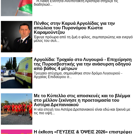
Η Λαϊκή Ενότητα-Ανυπότακτη Αριστερά στηρίζει τις
διαδηλώσ...
Πένθος στην Καρυά Αργολίδας για την
απώλεια του Πυρονόμου Κώστα
Καραμούντζου
Έφυγε πρόωρα από τη ζωή ο φίλος, συμπατριώτης και ενεργό
μέλος του συλ...
Αργολίδα: Τροχαίο στο Λυγουριό - Επιχείρηση
της Πυροσβεστικής για την ανάσυρση οδηγού
από βάθος 4 μέτρων
Τροχαίο ατύχημα, σημειώθηκε στον δρόμο Λυγουριού -
Αρχαίας Επιδαύρου σ...
Με το Κύπελλο στις αποσκευές και το βλέμμα
στο μέλλον ξεκίνησε η προετοιμασία του
Αστέρα Δρεπανιακού
Η νέα εποχή του Αστέρα Δρεπανιακού είναι εδώ και ξεκινά με
τις πιο υψη...
Η έκθεση «ΓΕΥΣΕΙΣ & ΌΨΕΙΣ 2026» επιστρέφει