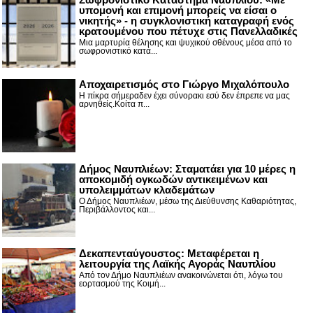
υπομονή και επιμονή μπορείς να είσαι ο
νικητής» - η συγκλονιστική καταγραφή ενός
κρατουμένου που πέτυχε στις Πανελλαδικές
Μια μαρτυρία θέλησης και ψυχικού σθένους μέσα από το
σωφρονιστικό κατά...
Αποχαιρετισμός στο Γιώργο Μιχαλόπουλο
Η πίκρα σήμεραδεν έχει σύνορακι εσύ δεν έπρεπε να μας
αρνηθείς.Κοίτα π...
Δήμος Ναυπλιέων: Σταματάει για 10 μέρες η
αποκομιδή ογκωδών αντικειμένων και
υπολειμμάτων κλαδεμάτων
Ο Δήμος Ναυπλιέων, μέσω της Διεύθυνσης Καθαριότητας,
Περιβάλλοντος και...
Δεκαπενταύγουστος: Μεταφέρεται η
λειτουργία της Λαϊκής Αγοράς Ναυπλίου
Από τον Δήμο Ναυπλιέων ανακοινώνεται ότι, λόγω του
εορτασμού της Κοιμή...