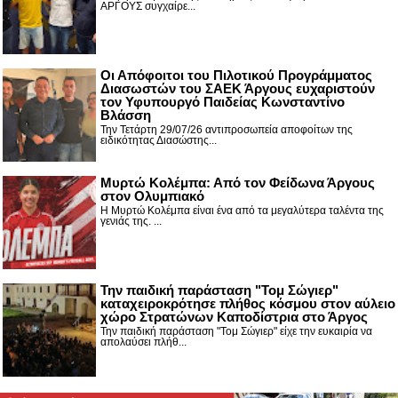
ΑΡΓΟΥΣ συγχαίρε...
Οι Απόφοιτοι του Πιλοτικού Προγράμματος
Διασωστών του ΣΑΕΚ Άργους ευχαριστούν
τον Υφυπουργό Παιδείας Κωνσταντίνο
Βλάσση
Την Τετάρτη 29/07/26 αντιπροσωπεία αποφοίτων της
ειδικότητας Διασώστης...
Μυρτώ Κολέμπα: Από τον Φείδωνα Άργους
στον Ολυμπιακό
Η Μυρτώ Κολέμπα είναι ένα από τα μεγαλύτερα ταλέντα της
γενιάς της. ...
Την παιδική παράσταση "Τομ Σώγιερ"
καταχειροκρότησε πλήθος κόσμου στον αύλειο
χώρο Στρατώνων Καποδίστρια στο Άργος
Την παιδική παράσταση "Τομ Σώγιερ" είχε την ευκαιρία να
απολαύσει πλήθ...