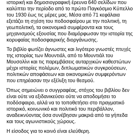
ιστορική και δημοσιογραφική έρευνα 640 σελίδων που 
καλύπτει την περίοδο από το πρώτο Παγκόσμιο Κύπελλο 
του 1930 έως τις μέρες μας. Μέσα από 71 κεφάλαια 
εξετάζει τη σχέση του ποδοσφαίρου με την πολιτική, τη 
γεωπολιτική, τα οικονομικά συμφέροντα και τους 
μηχανισμούς εξουσίας που διαμόρφωσαν την ιστορία της 
κορυφαίας ποδοσφαιρικής διοργάνωσης. 
Το βιβλίο φωτίζει άγνωστες και λιγότερο γνωστές πτυχές 
της ιστορίας των Μουντιάλ, από το Μουντιάλ του 
Μουσολίνι και τις παρεμβάσεις αυταρχικών καθεστώτων 
μέχρι ιστορίες πολέμων, διπλωματικών συγκρούσεων, 
πολιτικών αποφάσεων και οικονομικών συμφερόντων 
που επηρέασαν την εξέλιξη του θεσμού. 
Όπως σημειώνει ο συγγραφέας, στόχος του βιβλίου δεν 
είναι ούτε να εξιδανικεύσει ούτε να αποδομήσει το 
ποδόσφαιρο, αλλά να το τοποθετήσει στο πραγματικό 
ιστορικό, κοινωνικό και πολιτικό του περιβάλλον, 
αναδεικνύοντας όσα συνέβησαν μακριά από τα γήπεδα 
και τους αγωνιστικούς χώρους. 
Η είσοδος για το κοινό είναι ελεύθερη.