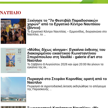
ΝΑΥΠΛΙΟ
Ξεκίνησε το "7ο Φεστιβάλ Παραδοσιακών
χορών" από το Εργατικό Κέντρο Ναυπλίου
(βίντεο)
Το Εργατικό Κέντρο Ναυπλίας – Ερμιονίδας, διοργανώνει στο
Ναύπλιο, το ...
«Μύθος δίχως αίνιγμα»: Εγκαίνια έκθεσης του
διακεκριμένου εικαστικού Κωνσταντίνου
Σπυρόπουλου στη Vasiliki - galerie d'art στο
Ναύπλιο
Το Σάββατο 8 Αυγούστου 2026 και ώρα 20:00 θα γίνουν τα
εγκαίνια της έκ...
Πυρκαγιά στο Στεφάνι Κορινθίας ορατή από το
Ναύπλιο
Πυρκαγιά σε αγροτοδασική έκταση εκδηλώθηκε το απόγευμα
της Παρασκευής ...
Σωφρονιστικό Κατάστημα Ναυπλίου: «Με