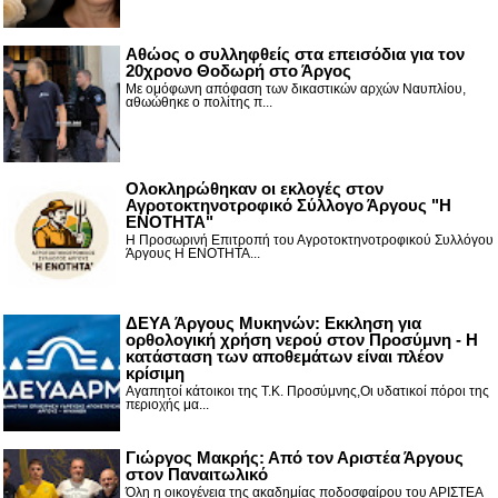
Αθώος ο συλληφθείς στα επεισόδια για τον
20χρονο Θοδωρή στο Άργος
Με ομόφωνη απόφαση των δικαστικών αρχών Ναυπλίου,
αθωώθηκε ο πολίτης π...
Ολοκληρώθηκαν οι εκλογές στον
Αγροτοκτηνοτροφικό Σύλλογο Άργους "Η
ΕΝΟΤΗΤΑ"
Η Προσωρινή Επιτροπή του Αγροτοκτηνοτροφικού Συλλόγου
Άργους Η ΕΝΟΤΗΤΑ...
ΔΕΥΑ Άργους Μυκηνών: Εκκληση για
ορθολογική χρήση νερού στον Προσύμνη - Η
κατάσταση των αποθεμάτων είναι πλέον
κρίσιμη
Αγαπητοί κάτοικοι της Τ.Κ. Προσύμνης,Οι υδατικοί πόροι της
περιοχής μα...
Γιώργος Μακρής: Από τον Αριστέα Άργους
στον Παναιτωλικό
Όλη η οικογένεια της ακαδημίας ποδοσφαίρου του ΑΡΙΣΤΕΑ