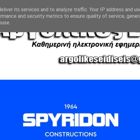
liver its services and to analyze traffic. Your IP address and u
rmance and security metrics to ensure quality of service, gene
buse.