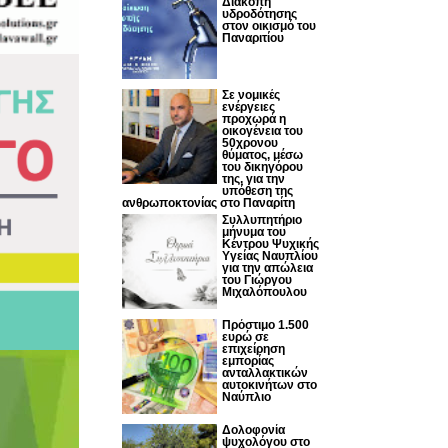
Διακοπή
υδροδότησης
στον οικισμό του
Παναριτίου
Σε νομικές
ενέργειες
προχωρά η
οικογένεια του
50χρονου
θύματος, μέσω
του δικηγόρου
της, για την
υπόθεση της
ανθρωποκτονίας στο Παναρίτη
Συλλυπητήριο
μήνυμα του
Κέντρου Ψυχικής
Υγείας Ναυπλίου
για την απώλεια
του Γιώργου
Μιχαλόπουλου
Πρόστιμο 1.500
ευρώ σε
επιχείρηση
εμπορίας
ανταλλακτικών
αυτοκινήτων στο
Ναύπλιο
Δολοφονία
ψυχολόγου στο