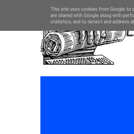
This site uses cookies from Google to de
are shared with Google along with perfo
statistics, and to detect and address a