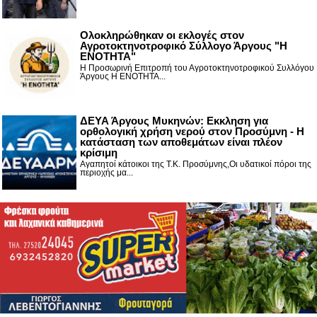
Ολοκληρώθηκαν οι εκλογές στον
Αγροτοκτηνοτροφικό Σύλλογο Άργους "Η
ΕΝΟΤΗΤΑ"
Η Προσωρινή Επιτροπή του Αγροτοκτηνοτροφικού Συλλόγου
Άργους Η ΕΝΟΤΗΤΑ...
ΔΕΥΑ Άργους Μυκηνών: Εκκληση για
ορθολογική χρήση νερού στον Προσύμνη - Η
κατάσταση των αποθεμάτων είναι πλέον
κρίσιμη
Αγαπητοί κάτοικοι της Τ.Κ. Προσύμνης,Οι υδατικοί πόροι της
περιοχής μα...