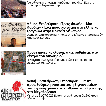
Ακυρώνεται η αποψινή παράσταση του Φεστιβάλ της
Επιδαύρου λόγω των πύρ...
Δήμος Επιδαύρου: «Τρεις Φωνές... Μια
Καρδιά» - Ένα μουσικό ταξίδι στο ελληνικό
τραγούδι στην Πλατεία Δήμαινας
Ο Δήμος Επιδαύρου και η Κοινότητα Δήμαινας προσκαλούν
κατοίκους και επ...
Προσωρινές κυκλοφοριακές ρυθμίσεις στο
κέντρο του Λυγουριού
Η Κοινότητα Ασκληπιείου ενημερώνει κατοίκους και
επισκέπτες ότι, λόγω ...
Λαϊκή Συσπείρωση Επιδαύρου: Για την
προωθούμενη εγκατάσταση 3 γιγαντιαίων
ανεμογεννητριών και σταθμών αποθήκευσης
στο Μεγαλοβούνι
Μέχρι τις 31/07/2026 βρίσκεται σε δημόσια διαβούλευση η
“Μελέτη Περιβά...