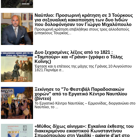
Ναύπλιο: Προσωρινή κράτηση σε 3 Τούρκους
για σεξουαλική κακοποίηση των δυο Ινδών
που δολοφόνησαν τον Γιώργο Μιχαλόπουλο
Προσωρινή κράτηση επιβλήθηκε στους τρεις αλλοδαπούς
(υπηκόους Τουρκίας...
Δυο ξεχασμένες λέξεις από το 1821 :
«Ταμπούρι» και «Γράνα» (γράφει ο Τόλης
Κοΐνης)
Έφτασε και η επέτειος της μάχης της Γράνας.10 Αυγούστου
1821.Περνάμε σ...
Ξεκίνησε το "7ο Φεστιβάλ Παραδοσιακών
χορών" από το Εργατικό Κέντρο Ναυπλίου
(βίντεο)
Το Εργατικό Κέντρο Ναυπλίας – Ερμιονίδας, διοργανώνει στο
Ναύπλιο, το ...
«Μύθος δίχως αίνιγμα»: Εγκαίνια έκθεσης του
διακεκριμένου εικαστικού Κωνσταντίνου
Σπυρόπουλου στη Vasiliki - galerie d'art στο