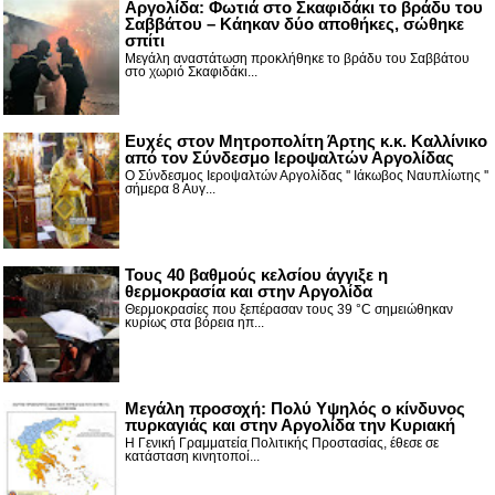
Αργολίδα: Φωτιά στο Σκαφιδάκι το βράδυ του
Σαββάτου – Κάηκαν δύο αποθήκες, σώθηκε
σπίτι
Μεγάλη αναστάτωση προκλήθηκε το βράδυ του Σαββάτου
στο χωριό Σκαφιδάκι...
Ευχές στον Μητροπολίτη Άρτης κ.κ. Καλλίνικο
από τον Σύνδεσμο Ιεροψαλτών Αργολίδας
Ο Σύνδεσμος Ιεροψαλτών Αργολίδας '' Ιάκωβος Ναυπλίωτης ''
σήμερα 8 Αυγ...
Τους 40 βαθμούς κελσίου άγγιξε η
θερμοκρασία και στην Αργολίδα
Θερμοκρασίες που ξεπέρασαν τους 39 °C σημειώθηκαν
κυρίως στα βόρεια ηπ...
Μεγάλη προσοχή: Πολύ Υψηλός ο κίνδυνος
πυρκαγιάς και στην Αργολίδα την Κυριακή
Η Γενική Γραμματεία Πολιτικής Προστασίας, έθεσε σε
κατάσταση κινητοποί...