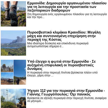
Ερμιονίδα: Δημιουργία οργανωμένου πλαισίου
για τη λειτουργία και την προστασία των
πεζοπορικών διαδρομών
Στη δημιουργία ενός οργανωμένου πλαισίου για τη λειτουργία
και την προ...
Πυροσβεστικό κλιμάκιο Κρανιδίου: Μεγάλη
μάχη και συντονισμένη επιχείρηση στην
περιοχή της Κόστας
Μια ιδιαίτερα δύσκολη και επικίνδυνη πυρκαγιά
αντιμετωπίστηκε σήμερα σ...
Υπό έλεγχο η φωτιά στην Ερμιονίδα - Σε
αυξημένη επιφυλακή οι πυροσβεστικές
δυνάμεις
Η πυρκαγιά στην περιοχή Χινίτσα βρίσκεται πλέον υπό
έλεγχο, χάρη στην ...
Ήχησε 112 για την πυρκαγιά στην Ερμιονίδα -
Γιάννης Γεωργόπουλος: Όχι πανικός
Βρίσκεται σε εξέλιξη πυρκαγιά στην περιοχή Χινίτσα, αναφέρει
σε μήνυμά...