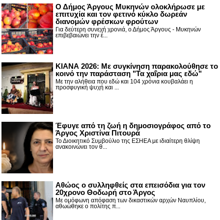
Ο Δήμος Άργους Μυκηνών ολοκλήρωσε με
επιτυχία και τον φετινό κύκλο δωρεάν
διανομών φρέσκων φρούτων
Για δεύτερη συνεχή χρονιά, ο Δήμος Άργους - Μυκηνών
επιβεβαιώνει την έ...
ΚΙΑΝΑ 2026: Με συγκίνηση παρακολούθησε το
κοινό την παράσταση "Τα χαΐρια μας εδώ"
Με την αλήθεια που εδώ και 104 χρόνια κουβαλάει η
προσφυγική ψυχή και ...
Έφυγε από τη ζωή η δημοσιογράφος από το
Άργος Χριστίνα Πιτουρά
Το Διοικητικό Συμβούλιο της ΕΣΗΕΑ με ιδιαίτερη θλίψη
ανακοινώνει τον θ...
Αθώος ο συλληφθείς στα επεισόδια για τον
20χρονο Θοδωρή στο Άργος
Με ομόφωνη απόφαση των δικαστικών αρχών Ναυπλίου,
αθωώθηκε ο πολίτης π...