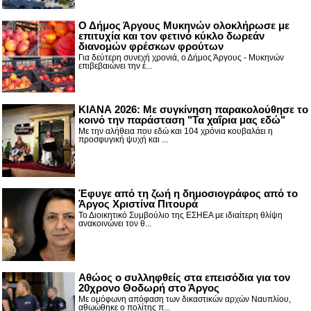
Ο Δήμος Άργους Μυκηνών ολοκλήρωσε με
επιτυχία και τον φετινό κύκλο δωρεάν
διανομών φρέσκων φρούτων
Για δεύτερη συνεχή χρονιά, ο Δήμος Άργους - Μυκηνών
επιβεβαιώνει την έ...
ΚΙΑΝΑ 2026: Με συγκίνηση παρακολούθησε το
κοινό την παράσταση "Τα χαΐρια μας εδώ"
Με την αλήθεια που εδώ και 104 χρόνια κουβαλάει η
προσφυγική ψυχή και ...
Έφυγε από τη ζωή η δημοσιογράφος από το
Άργος Χριστίνα Πιτουρά
Το Διοικητικό Συμβούλιο της ΕΣΗΕΑ με ιδιαίτερη θλίψη
ανακοινώνει τον θ...
Αθώος ο συλληφθείς στα επεισόδια για τον
20χρονο Θοδωρή στο Άργος
Με ομόφωνη απόφαση των δικαστικών αρχών Ναυπλίου,
αθωώθηκε ο πολίτης π...