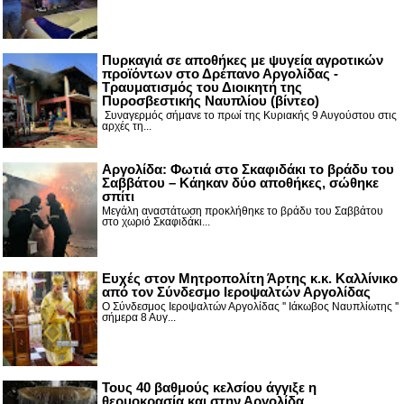
Πυρκαγιά σε αποθήκες με ψυγεία αγροτικών
προϊόντων στο Δρέπανο Αργολίδας -
Τραυματισμός του Διοικητή της
Πυροσβεστικής Ναυπλίου (βίντεο)
Συναγερμός σήμανε το πρωί της Κυριακής 9 Αυγούστου στις
αρχές τη...
Αργολίδα: Φωτιά στο Σκαφιδάκι το βράδυ του
Σαββάτου – Κάηκαν δύο αποθήκες, σώθηκε
σπίτι
Μεγάλη αναστάτωση προκλήθηκε το βράδυ του Σαββάτου
στο χωριό Σκαφιδάκι...
Ευχές στον Μητροπολίτη Άρτης κ.κ. Καλλίνικο
από τον Σύνδεσμο Ιεροψαλτών Αργολίδας
Ο Σύνδεσμος Ιεροψαλτών Αργολίδας '' Ιάκωβος Ναυπλίωτης ''
σήμερα 8 Αυγ...
Τους 40 βαθμούς κελσίου άγγιξε η
θερμοκρασία και στην Αργολίδα