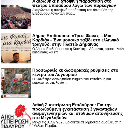
Ακυρώθηκε η αποψινή παράσταση στο
Θέατρο Επιδαύρου λόγω των πυρκαγιών
Ακυρώνεται η αποψινή παράσταση του Φεστιβάλ της
Επιδαύρου λόγω των πύρ...
Δήμος Επιδαύρου: «Τρεις Φωνές... Μια
Καρδιά» - Ένα μουσικό ταξίδι στο ελληνικό
τραγούδι στην Πλατεία Δήμαινας
Ο Δήμος Επιδαύρου και η Κοινότητα Δήμαινας προσκαλούν
κατοίκους και επ...
Προσωρινές κυκλοφοριακές ρυθμίσεις στο
κέντρο του Λυγουριού
Η Κοινότητα Ασκληπιείου ενημερώνει κατοίκους και
επισκέπτες ότι, λόγω ...
Λαϊκή Συσπείρωση Επιδαύρου: Για την
προωθούμενη εγκατάσταση 3 γιγαντιαίων
ανεμογεννητριών και σταθμών αποθήκευσης
στο Μεγαλοβούνι
Μέχρι τις 31/07/2026 βρίσκεται σε δημόσια διαβούλευση η
“Μελέτη Περιβά...