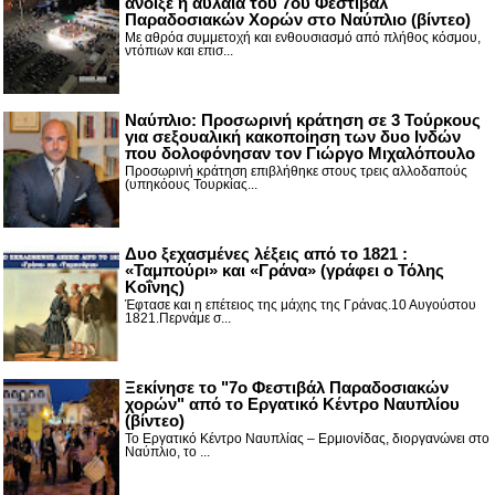
άνοιξε η αυλαία του 7ου Φεστιβάλ
Παραδοσιακών Χορών στο Ναύπλιο (βίντεο)
Με αθρόα συμμετοχή και ενθουσιασμό από πλήθος κόσμου,
ντόπιων και επισ...
Ναύπλιο: Προσωρινή κράτηση σε 3 Τούρκους
για σεξουαλική κακοποίηση των δυο Ινδών
που δολοφόνησαν τον Γιώργο Μιχαλόπουλο
Προσωρινή κράτηση επιβλήθηκε στους τρεις αλλοδαπούς
(υπηκόους Τουρκίας...
Δυο ξεχασμένες λέξεις από το 1821 :
«Ταμπούρι» και «Γράνα» (γράφει ο Τόλης
Κοΐνης)
Έφτασε και η επέτειος της μάχης της Γράνας.10 Αυγούστου
1821.Περνάμε σ...
Ξεκίνησε το "7ο Φεστιβάλ Παραδοσιακών
χορών" από το Εργατικό Κέντρο Ναυπλίου
(βίντεο)
Το Εργατικό Κέντρο Ναυπλίας – Ερμιονίδας, διοργανώνει στο
Ναύπλιο, το ...