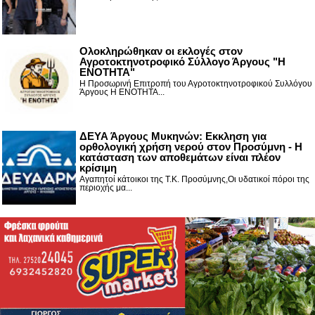
Ολοκληρώθηκαν οι εκλογές στον
Αγροτοκτηνοτροφικό Σύλλογο Άργους "Η
ΕΝΟΤΗΤΑ"
Η Προσωρινή Επιτροπή του Αγροτοκτηνοτροφικού Συλλόγου
Άργους Η ΕΝΟΤΗΤΑ...
ΔΕΥΑ Άργους Μυκηνών: Εκκληση για
ορθολογική χρήση νερού στον Προσύμνη - Η
κατάσταση των αποθεμάτων είναι πλέον
κρίσιμη
Αγαπητοί κάτοικοι της Τ.Κ. Προσύμνης,Οι υδατικοί πόροι της
περιοχής μα...