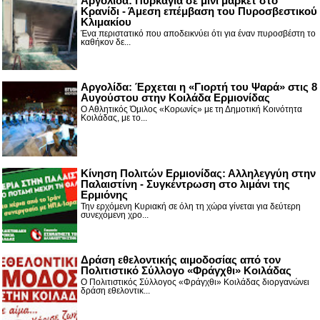
Αργολίδα: Πυρκαγιά σε μίνι μάρκετ στο
Κρανίδι - Άμεση επέμβαση του Πυροσβεστικού
Κλιμακίου
Ένα περιστατικό που αποδεικνύει ότι για έναν πυροσβέστη το
καθήκον δε...
Αργολίδα: Έρχεται η «Γιορτή του Ψαρά» στις 8
Αυγούστου στην Κοιλάδα Ερμιονίδας
Ο Αθλητικός Όμιλος «Κορωνίς» με τη Δημοτική Κοινότητα
Κοιλάδας, με το...
Κίνηση Πολιτών Ερμιονίδας: Αλληλεγγύη στην
Παλαιστίνη - Συγκέντρωση στο λιμάνι της
Ερμιόνης
Την ερχόμενη Κυριακή σε όλη τη χώρα γίνεται για δεύτερη
συνεχόμενη χρο...
Δράση εθελοντικής αιμοδοσίας από τον
Πολιτιστικό Σύλλογο «Φράγχθι» Κοιλάδας
Ο Πολιτιστικός Σύλλογος «Φράγχθι» Κοιλάδας διοργανώνει
δράση εθελοντικ...