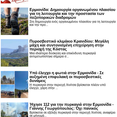
Ερμιονίδα: Δημιουργία οργανωμένου πλαισίου
για τη λειτουργία και την προστασία των
πεζοπορικών διαδρομών
Στη δημιουργία ενός οργανωμένου πλαισίου για τη λειτουργία
και την προ...
Πυροσβεστικό κλιμάκιο Κρανιδίου: Μεγάλη
μάχη και συντονισμένη επιχείρηση στην
περιοχή της Κόστας
Μια ιδιαίτερα δύσκολη και επικίνδυνη πυρκαγιά
αντιμετωπίστηκε σήμερα σ...
Υπό έλεγχο η φωτιά στην Ερμιονίδα - Σε
αυξημένη επιφυλακή οι πυροσβεστικές
δυνάμεις
Η πυρκαγιά στην περιοχή Χινίτσα βρίσκεται πλέον υπό
έλεγχο, χάρη στην ...
Ήχησε 112 για την πυρκαγιά στην Ερμιονίδα -
Γιάννης Γεωργόπουλος: Όχι πανικός
Βρίσκεται σε εξέλιξη πυρκαγιά στην περιοχή Χινίτσα, αναφέρει
σε μήνυμά...