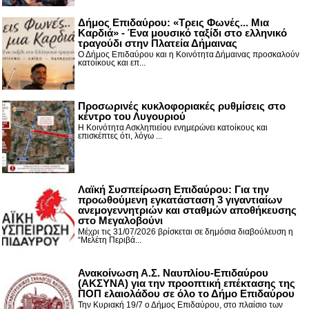
Δήμος Επιδαύρου: «Τρεις Φωνές... Μια
Καρδιά» - Ένα μουσικό ταξίδι στο ελληνικό
τραγούδι στην Πλατεία Δήμαινας
Ο Δήμος Επιδαύρου και η Κοινότητα Δήμαινας προσκαλούν
κατοίκους και επ...
Προσωρινές κυκλοφοριακές ρυθμίσεις στο
κέντρο του Λυγουριού
Η Κοινότητα Ασκληπιείου ενημερώνει κατοίκους και
επισκέπτες ότι, λόγω ...
Λαϊκή Συσπείρωση Επιδαύρου: Για την
προωθούμενη εγκατάσταση 3 γιγαντιαίων
ανεμογεννητριών και σταθμών αποθήκευσης
στο Μεγαλοβούνι
Μέχρι τις 31/07/2026 βρίσκεται σε δημόσια διαβούλευση η
“Μελέτη Περιβά...
Ανακοίνωση Α.Σ. Ναυπλίου-Επιδαύρου
(ΑΚΣΥΝΑ) για την προοπτική επέκτασης της
ΠΟΠ ελαιολάδου σε όλο το Δήμο Επιδαύρου
Την Κυριακή 19/7 ο Δήμος Επιδαύρου, στο πλαίσιο των