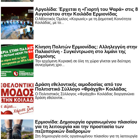
Αργολίδα: Έρχεται η «Γιορτή του Ψαρά» στις 8
Αυγούστου στην Κοιλάδα Ερμιονίδας
Ο Αθλητικός Όμιλος «Κορωνίς» με τη Δημοτική Κοινότητα
Κοιλάδας, με το...
Κίνηση Πολιτών Ερμιονίδας: Αλληλεγγύη στην
Παλαιστίνη - Συγκέντρωση στο λιμάνι της
Ερμιόνης
Την ερχόμενη Κυριακή σε όλη τη χώρα γίνεται για δεύτερη
συνεχόμενη χρο...
Δράση εθελοντικής αιμοδοσίας από τον
Πολιτιστικό Σύλλογο «Φράγχθι» Κοιλάδας
Ο Πολιτιστικός Σύλλογος «Φράγχθι» Κοιλάδας διοργανώνει
δράση εθελοντικ...
Ερμιονίδα: Δημιουργία οργανωμένου πλαισίου
για τη λειτουργία και την προστασία των
πεζοπορικών διαδρομών
Στη δημιουργία ενός οργανωμένου πλαισίου για τη λειτουργία