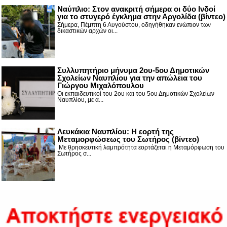
Nαύπλιο: Στον ανακριτή σήμερα οι δύο Ινδοί
για το στυγερό έγκλημα στην Αργολίδα (βίντεο)
Σήμερα, Πέμπτη 6 Αυγούστου, οδηγήθηκαν ενώπιον των
δικαστικών αρχών οι...
Συλλυπητήριο μήνυμα 2ου-5ου Δημοτικών
Σχολείων Ναυπλίου για την απώλεια του
Γιώργου Μιχαλόπουλου
Οι εκπαιδευτικοί του 2ου και του 5ου Δημοτικών Σχολείων
Ναυπλίου, με α...
Λευκάκια Ναυπλίου: Η εορτή της
Μεταμορφώσεως του Σωτήρος (βίντεο)
Με θρησκευτική λαμπρότητα εορτάζεται η Μεταμόρφωση του
Σωτήρος σ...