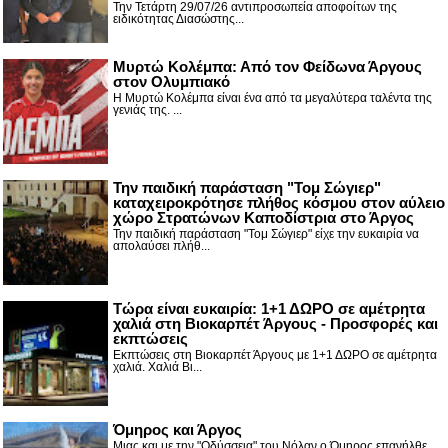
Την Τετάρτη 29/07/26 αντιπροσωπεία αποφοίτων της
ειδικότητας Διασώστης...
Μυρτώ Κολέμπα: Από τον Φείδωνα Άργους
στον Ολυμπιακό
Η Μυρτώ Κολέμπα είναι ένα από τα μεγαλύτερα ταλέντα της
γενιάς της. ...
Την παιδική παράσταση "Τομ Σώγιερ"
καταχειροκρότησε πλήθος κόσμου στον αύλειο
χώρο Στρατώνων Καποδίστρια στο Άργος
Την παιδική παράσταση "Τομ Σώγιερ" είχε την ευκαιρία να
απολαύσει πλήθ...
Τώρα είναι ευκαιρία: 1+1 ΔΩΡΟ σε αμέτρητα
χαλιά στη Βιοκαρπέτ Άργους - Προσφορές και
εκπτώσεις
Εκπτώσεις στη Βιοκαρπέτ Άργους με 1+1 ΔΩΡΟ σε αμέτρητα
χαλιά. Χαλιά Βι...
Όμηρος και Άργος
Μιας και με την "Οδύσσεια" του Νόλαν ο Όμηρος επανήλθε