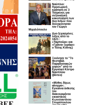
Ναύπλιο:
Προσωρινή
κράτηση σε 3
Τούρκους για
σεξουαλική
κακοποίηση των
δυο Ινδών που
δολοφόνησαν
τον Γιώργο
Μιχαλόπουλο
Δυο ξεχασμένες
λέξεις από το
1821 :
«Ταμπούρι» και
«Γράνα» (γράφει
ο Τόλης Κοΐνης)
Ξεκίνησε το "7ο
Φεστιβάλ
Παραδοσιακών
χορών" από το
Εργατικό Κέντρο
Ναυπλίου
(βίντεο)
«Μύθος δίχως
αίνιγμα»:
Εγκαίνια έκθεσης
του
διακεκριμένου
εικαστικού
Κωνσταντίνου
Σπυρόπουλου