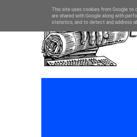
This site uses cookies from Google to de
are shared with Google along with perfo
statistics, and to detect and address a