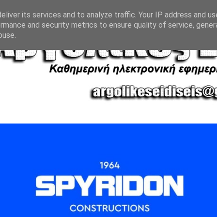
liver its services and to analyze traffic. Your IP address and u
rmance and security metrics to ensure quality of service, gene
buse.