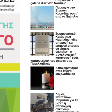
στη Vasiliki -
galerie d'art στο Ναύπλιο
Πυρκαγιά στο
Στεφάνι
Κορινθίας ορατή
από το Ναύπλιο
Σωφρονιστικό
Κατάστημα
Ναυπλίου: «Με
υπομονή και
επιμονή μπορείς
να είσαι ο
νικητής» - η
συγκλονιστική
καταγραφή ενός
κρατουμένου που πέτυχε στις
Πανελλαδικές
Αποχαιρετισμός
στο Γιώργο
Μιχαλόπουλο
Δήμος
Ναυπλιέων:
Σταματάει για 10
μέρες η
αποκομιδή
ογκωδών