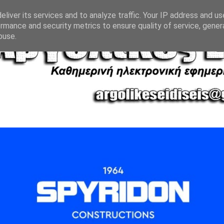
liver its services and to analyze traffic. Your IP address and u
rmance and security metrics to ensure quality of service, gene
buse.