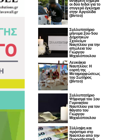
ανακριτή σήμερα
οι δύο Ινδοί για το
στυγερό έγκλημα
στην Αργολίδα
(βίντεο)
Συλλυπητήριο
μήνυμα 2ου-5ου
Δημοτικών
Σχολείων
Ναυπλίου για την
απώλεια του
Γιώργου
Μιχαλόπουλου
Λευκάκια
Ναυπλίου: Η
εορτή της
Μεταμορφώσεως
του Σωτήρος
(βίντεο)
Συλλυπητήριο
Ψήφισμα του 1ου
Γυμνασίου
Ναυπλίου για τον
θάνατο του
Γιώργου
Μιχαλόπουλου
Σύλληψη και
πρόστιμο στο
Ναύπλιο από την
Πυροσβεστική