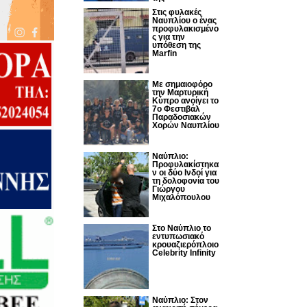
Στις φυλακές
Ναυπλίου ο ένας
προφυλακισμένο
ς για την
υπόθεση της
Marfin
Με σημαιοφόρο
την Μαρτυρική
Κύπρο ανοίγει το
7ο Φεστιβάλ
Παραδοσιακών
Χορών Ναυπλίου
Ναύπλιο:
Προφυλακίστηκα
ν οι δύο Ινδοί για
τη δολοφονία του
Γιώργου
Μιχαλόπουλου
Στο Ναύπλιο το
εντυπωσιακό
κρουαζιερόπλοιο
Celebrity Infinity
Nαύπλιο: Στον