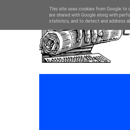
This site uses cookies from Google to de
are shared with Google along with perfo
statistics, and to detect and address a