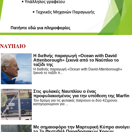
ΝΑΥΠΛΙΟ
Η διεθνής παραγωγή «Ocean with David
Attenborough» ξεκινά από το Ναύπλιο το
ταξίδι της
Η διεθνής παραγωγή «Ocean with David Attenborough»
ξεκινά το ταξίδι π...
Στις φυλακές Ναυπλίου ο ένας
προφυλακισμένος για την υπόθεση της Marfin
Τον δρόμο για τις φυλακές παίρνουν οι δύο 42χρονοι
κατηγορούμενοι για ...
Με σημαιοφόρο την Μαρτυρική Κύπρο ανοίγει
το 7ο Φεστιβάλ Παραδοσιακών Χορών