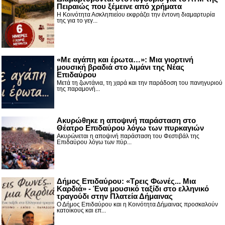
Πειραιώς που ξέμεινε από χρήματα
Η Κοινότητα Ασκληπιείου εκφράζει την έντονη διαμαρτυρία
της για το γεγ...
«Με αγάπη και έρωτα…»: Μια γιορτινή
μουσική βραδιά στο λιμάνι της Νέας
Επιδαύρου
Μετά τη ζωντάνια, τη χαρά και την παράδοση του πανηγυριού
της παραμονή...
Ακυρώθηκε η αποψινή παράσταση στο
Θέατρο Επιδαύρου λόγω των πυρκαγιών
Ακυρώνεται η αποψινή παράσταση του Φεστιβάλ της
Επιδαύρου λόγω των πύρ...
Δήμος Επιδαύρου: «Τρεις Φωνές... Μια
Καρδιά» - Ένα μουσικό ταξίδι στο ελληνικό
τραγούδι στην Πλατεία Δήμαινας
Ο Δήμος Επιδαύρου και η Κοινότητα Δήμαινας προσκαλούν
κατοίκους και επ...