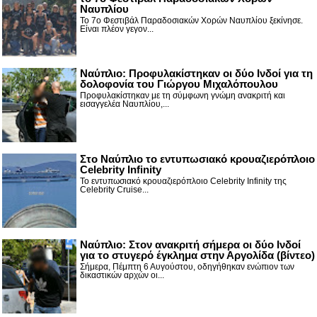
Ναυπλίου
Το 7ο Φεστιβάλ Παραδοσιακών Χορών Ναυπλίου ξεκίνησε.
Είναι πλέον γεγον...
Ναύπλιο: Προφυλακίστηκαν οι δύο Ινδοί για τη
δολοφονία του Γιώργου Μιχαλόπουλου
Προφυλακίστηκαν με τη σύμφωνη γνώμη ανακριτή και
εισαγγελέα Ναυπλίου,...
Στο Ναύπλιο το εντυπωσιακό κρουαζιερόπλοιο
Celebrity Infinity
Το εντυπωσιακό κρουαζιερόπλοιο Celebrity Infinity της
Celebrity Cruise...
Nαύπλιο: Στον ανακριτή σήμερα οι δύο Ινδοί
για το στυγερό έγκλημα στην Αργολίδα (βίντεο)
Σήμερα, Πέμπτη 6 Αυγούστου, οδηγήθηκαν ενώπιον των
δικαστικών αρχών οι...