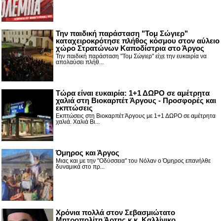
Την παιδική παράσταση "Τομ Σώγιερ"
καταχειροκρότησε πλήθος κόσμου στον αύλειο
χώρο Στρατώνων Καποδίστρια στο Άργος
Την παιδική παράσταση "Τομ Σώγιερ" είχε την ευκαιρία να
απολαύσει πλήθ...
Τώρα είναι ευκαιρία: 1+1 ΔΩΡΟ σε αμέτρητα
χαλιά στη Βιοκαρπέτ Άργους - Προσφορές και
εκπτώσεις
Εκπτώσεις στη Βιοκαρπέτ Άργους με 1+1 ΔΩΡΟ σε αμέτρητα
χαλιά. Χαλιά Βι...
Όμηρος και Άργος
Μιας και με την "Οδύσσεια" του Νόλαν ο Όμηρος επανήλθε
δυναμικά στο πρ...
Χρόνια πολλά στον Σεβασμιώτατο
Μητροπολίτη Άρτης κ.κ. Καλλίνικο