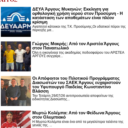
ΔΕΥΑ Άργους Μυκηνών: Εκκληση για
ορθολογική χρήση νερού στον Προσύμνη - Η
κατάσταση των αποθεμάτων είναι πλέον
κρίσιμη
Αγαπητοί κάτοικοι της Τ.Κ. Προσύμνης,Οι υδατικοί πόροι της
περιοχής μα...
Γιώργος Μακρής: Από τον Αριστέα Άργους
στον Παναιτωλικό
Όλη η οικογένεια της ακαδημίας ποδοσφαίρου του ΑΡΙΣΤΕΑ
ΑΡΓΟΥΣ συγχαίρε...
Οι Απόφοιτοι του Πιλοτικού Προγράμματος
Διασωστών του ΣΑΕΚ Άργους ευχαριστούν
τον Υφυπουργό Παιδείας Κωνσταντίνο
Βλάσση
Την Τετάρτη 29/07/26 αντιπροσωπεία αποφοίτων της
ειδικότητας Διασώστης...
Μυρτώ Κολέμπα: Από τον Φείδωνα Άργους
στον Ολυμπιακό
Η Μυρτώ Κολέμπα είναι ένα από τα μεγαλύτερα ταλέντα της
γενιάς της. ...