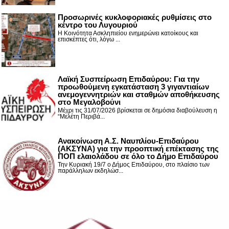
Προσωρινές κυκλοφοριακές ρυθμίσεις στο
κέντρο του Λυγουριού
Η Κοινότητα Ασκληπιείου ενημερώνει κατοίκους και
επισκέπτες ότι, λόγω ...
Λαϊκή Συσπείρωση Επιδαύρου: Για την
προωθούμενη εγκατάσταση 3 γιγαντιαίων
ανεμογεννητριών και σταθμών αποθήκευσης
στο Μεγαλοβούνι
Μέχρι τις 31/07/2026 βρίσκεται σε δημόσια διαβούλευση η
“Μελέτη Περιβά...
Ανακοίνωση Α.Σ. Ναυπλίου-Επιδαύρου
(ΑΚΣΥΝΑ) για την προοπτική επέκτασης της
ΠΟΠ ελαιολάδου σε όλο το Δήμο Επιδαύρου
Την Κυριακή 19/7 ο Δήμος Επιδαύρου, στο πλαίσιο των
παράλληλων εκδηλώσ...