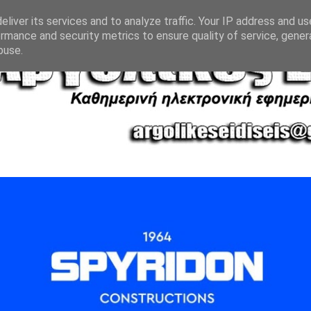
liver its services and to analyze traffic. Your IP address and u
rmance and security metrics to ensure quality of service, gene
buse.