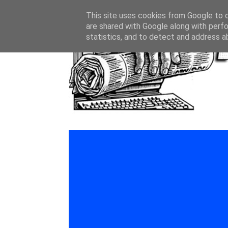
This site uses cookies from Google to de
are shared with Google along with perfo
statistics, and to detect and address a