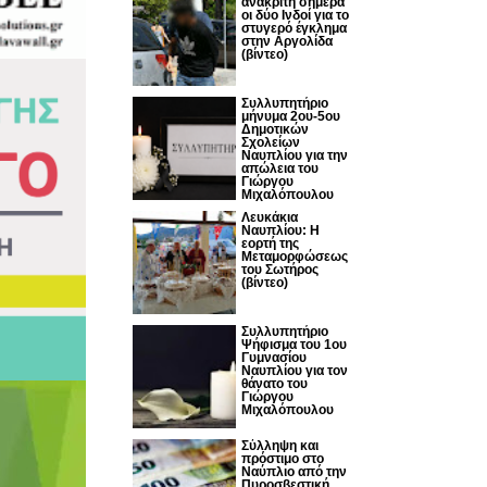
ανακριτή σήμερα
οι δύο Ινδοί για το
στυγερό έγκλημα
στην Αργολίδα
(βίντεο)
Συλλυπητήριο
μήνυμα 2ου-5ου
Δημοτικών
Σχολείων
Ναυπλίου για την
απώλεια του
Γιώργου
Μιχαλόπουλου
Λευκάκια
Ναυπλίου: Η
εορτή της
Μεταμορφώσεως
του Σωτήρος
(βίντεο)
Συλλυπητήριο
Ψήφισμα του 1ου
Γυμνασίου
Ναυπλίου για τον
θάνατο του
Γιώργου
Μιχαλόπουλου
Σύλληψη και
πρόστιμο στο
Ναύπλιο από την
Πυροσβεστική