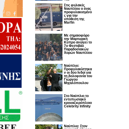
Στις φυλακές
Ναυπλίου ο ένας
προφυλακισμένο
ς για την
υπόθεση της
Marfin
Με σημαιοφόρο
την Μαρτυρική
Κύπρο ανοίγει το
7ο Φεστιβάλ
Παραδοσιακών
Χορών Ναυπλίου
Ναύπλιο:
Προφυλακίστηκα
ν οι δύο Ινδοί για
τη δολοφονία του
Γιώργου
Μιχαλόπουλου
Στο Ναύπλιο το
εντυπωσιακό
κρουαζιερόπλοιο
Celebrity Infinity
Nαύπλιο: Στον