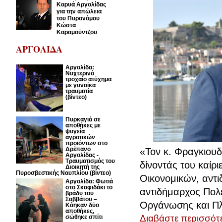
Καρυά Αργολίδας
για την απώλεια
του Πυρονόμου
Κώστα
Καραμούντζου
ΑΡΓΟΛΙΔΑ
Αργολίδα:
Νυχτερινό
τροχαίο ατύχημα
με γυναίκα
τραυματία
(βίντεο)
Πυρκαγιά σε
αποθήκες με
ψυγεία
αγροτικών
προϊόντων στο
Δρέπανο
«Τον κ. Φραγκιουδ
Αργολίδας -
Τραυματισμός του
δίνοντάς του καίρι
Διοικητή της
Πυροσβεστικής Ναυπλίου (βίντεο)
Οικονομικών, αντ
Αργολίδα: Φωτιά
στο Σκαφιδάκι το
αντιδήμαρχος Πολ
βράδυ του
Σαββάτου –
Οργάνωσης και Πλ
Κάηκαν δύο
αποθήκες,
Διαβάστε περισσότε
σώθηκε σπίτι