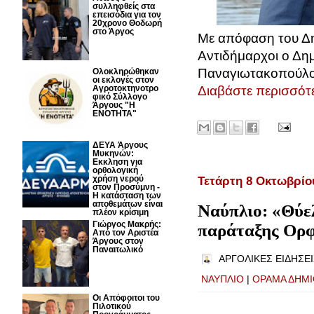
συλληφθείς στα
επεισόδια για τον
20χρονο Θοδωρή
στο Άργος
Με απόφαση του Δη
Αντιδήμαρχοι ο Δημ
Παναγιωτακοπούλο
Ολοκληρώθηκαν
οι εκλογές στον
Διαβάστε περισσότε
Αγροτοκτηνοτρο
φικό Σύλλογο
Άργους "Η
ΕΝΟΤΗΤΑ"
ΔΕΥΑ Άργους
Μυκηνών:
Εκκληση για
ορθολογική
Τετάρτη 8 Οκτωβρίο
χρήση νερού
στον Προσύμνη -
Η κατάσταση των
αποθεμάτων είναι
Ναύπλιο: «Θύε
πλέον κρίσιμη
Γιώργος Μακρής:
παράταξης Ορφ
Από τον Αριστέα
Άργους στον
Παναιτωλικό
ΑΡΓΟΛΙΚΕΣ ΕΙΔΗΣΕΙ
ΝΑΥΠΛΙΟ
|
ΟΡΑΜΑ ΔΗΜΙ
Οι Απόφοιτοι του
Πιλοτικού