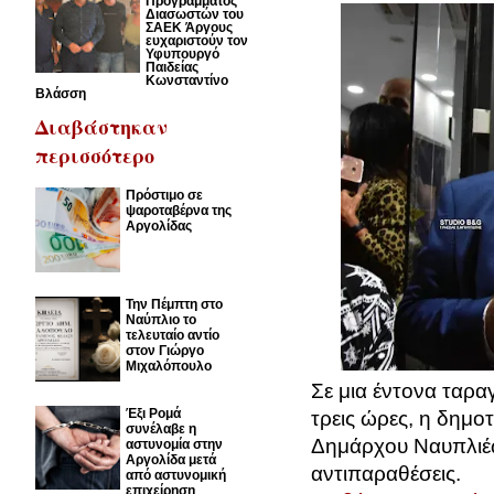
Προγράμματος
Διασωστών του
ΣΑΕΚ Άργους
ευχαριστούν τον
Υφυπουργό
Παιδείας
Κωνσταντίνο
Βλάσση
Διαβάστηκαν
περισσότερο
Πρόστιμο σε
ψαροταβέρνα της
Αργολίδας
Την Πέμπτη στο
Ναύπλιο το
τελευταίο αντίο
στον Γιώργο
Μιχαλόπουλο
Σε μια έντονα ταρ
Έξι Ρομά
τρεις ώρες, η δημο
συνέλαβε η
Δημάρχου Ναυπλιέ
αστυνομία στην
Αργολίδα μετά
αντιπαραθέσεις.
από αστυνομική
επιχείρηση