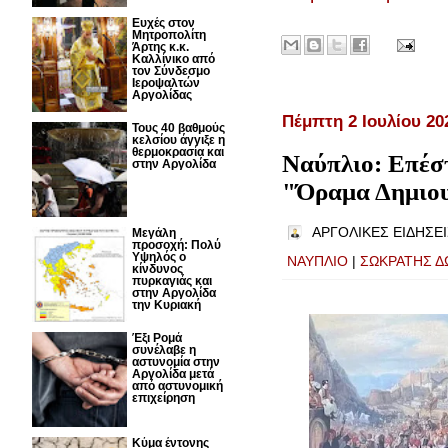
Ευχές στον
Μητροπολίτη
Άρτης κ.κ.
Καλλίνικο από
τον Σύνδεσμο
Ιεροψαλτών
Αργολίδας
Πέμπτη 2 Ιουλίου 20
Τους 40 βαθμούς
κελσίου άγγιξε η
θερμοκρασία και
Ναύπλιο: Επέσ
στην Αργολίδα
"Όραμα Δημιου
ΑΡΓΟΛΙΚΕΣ ΕΙΔΗΣΕΙ
Μεγάλη
προσοχή: Πολύ
Υψηλός ο
ΝΑΥΠΛΙΟ
|
ΣΩΚΡΑΤΗΣ Δ
κίνδυνος
πυρκαγιάς και
στην Αργολίδα
την Κυριακή
Έξι Ρομά
συνέλαβε η
αστυνομία στην
Αργολίδα μετά
από αστυνομική
επιχείρηση
Κύμα έντονης