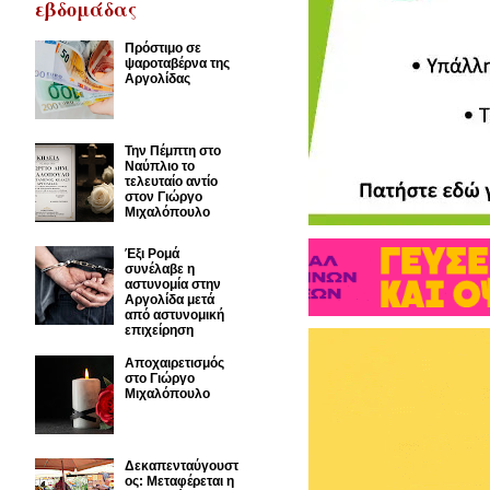
εβδομάδας
Πρόστιμο σε
ψαροταβέρνα της
Αργολίδας
Την Πέμπτη στο
Ναύπλιο το
τελευταίο αντίο
στον Γιώργο
Μιχαλόπουλο
Έξι Ρομά
συνέλαβε η
αστυνομία στην
Αργολίδα μετά
από αστυνομική
επιχείρηση
Αποχαιρετισμός
στο Γιώργο
Μιχαλόπουλο
Δεκαπενταύγουστ
ος: Μεταφέρεται η