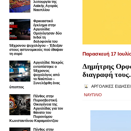
λειτουργία της
Λαϊκής Αγοράς
Ναυπλίου
Φρικιαστικό
έγκλημα στην
Αργολίδα:
Ομολόγησαν δύο
Ινδοί τη
δολοφονία του
58χρονου ψυχολόγου – Έδειξαν
στους αστυνομικούς πού έθαψαν
Παρασκευή 17 Ιουλί
τη σορό
Αργολίδα: Νεκρός
Δημήτρης Ορφα
εντοπίστηκε ο
58χρονος
διαγραφή τους..
ψυχολόγος από
το Ναύπλιο –
Συνελήφθη ένας
ΑΡΓΟΛΙΚΕΣ ΕΙΔΗΣΕΙ
ύποπτος
ΝΑΥΠΛΙΟ
Πένθος στην
Πυροσβεστική
Οικογένεια της
Αργολίδας για τον
θάνατο του
Πυρονόμου
Κωνσταντίνου Καραμούντζου
Πένθος στην