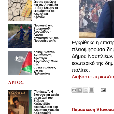
ζέστης σαρώνει
και την Αργολίδα
- Πόσο έδειξαν τα
θερμόμετρα σε
Άργος και
Κρανίδι
Πυρκαγιά στο
Σταυροπόδι
Αργολίδας -
Άμεση
κινητοποίηση της
Πυροσβεστικής
Εγκρίθηκε η επισ
πλειοψηφούσα δημ
Λαϊκή Ενότητα-
Δήμου Ναυπλιέων,
Ανυπότακτη
Αριστερά
Αργολίδας: Όλοι
εσωτερικό της δημ
στις
συγκεντρώσεις
πολίτες.
για την
Παλαιστίνη
Διαβάστε περισσότε
ΑΡΓΟΣ
"Υπάρχω": Η
βιογραφική ταινία
με τη ζωή του
Στέλιου
Καζαντζίδη
προβάλλεται στο
Παρασκευή 9 Ιανουα
Δημοτικό Σχολείο
Κεφαλαρίου