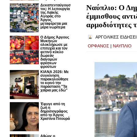
Δεκαπενταύγουσ
Ναύπλιο: Ο Δη
τος: H λειτουργία
της Λαϊκής
έμμισθους αντιδ
Αγοράς στο
Άργος
αρμοδιότητες 
μεταφέρεται μια
μέρα νωρίτερα
ΑΡΓΟΛΙΚΕΣ ΕΙΔΗΣΕΙ
Ο Δήμος Άργους
Μυκηνών
ολοκλήρωσε με
ΟΡΦΑΝΟΣ
|
ΝΑΥΠΛΙΟ
επιτυχία και τον
φετινό κύκλο
δωρεάν
διανομών
φρέσκων
φρούτων
ΚΙΑΝΑ 2026: Με
συγκίνηση
παρακολούθησε
το κοινό την
παράσταση "Τα
χαΐρια μας εδώ"
Έφυγε από τη
ζωή η
δημοσιογράφος
από το Άργος
Χριστίνα Πιτουρά
Αθώος ο