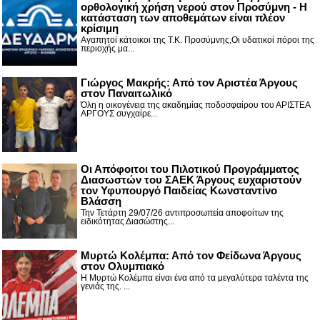
ορθολογική χρήση νερού στον Προσύμνη - Η
κατάσταση των αποθεμάτων είναι πλέον
κρίσιμη
Αγαπητοί κάτοικοι της Τ.Κ. Προσύμνης,Οι υδατικοί πόροι της
περιοχής μα...
Γιώργος Μακρής: Από τον Αριστέα Άργους
στον Παναιτωλικό
Όλη η οικογένεια της ακαδημίας ποδοσφαίρου του ΑΡΙΣΤΕΑ
ΑΡΓΟΥΣ συγχαίρε...
Οι Απόφοιτοι του Πιλοτικού Προγράμματος
Διασωστών του ΣΑΕΚ Άργους ευχαριστούν
τον Υφυπουργό Παιδείας Κωνσταντίνο
Βλάσση
Την Τετάρτη 29/07/26 αντιπροσωπεία αποφοίτων της
ειδικότητας Διασώστης...
Μυρτώ Κολέμπα: Από τον Φείδωνα Άργους
στον Ολυμπιακό
Η Μυρτώ Κολέμπα είναι ένα από τα μεγαλύτερα ταλέντα της
γενιάς της. ...