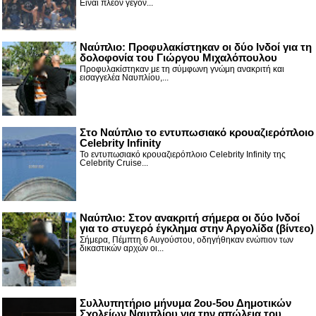
Είναι πλέον γεγον...
Ναύπλιο: Προφυλακίστηκαν οι δύο Ινδοί για τη
δολοφονία του Γιώργου Μιχαλόπουλου
Προφυλακίστηκαν με τη σύμφωνη γνώμη ανακριτή και
εισαγγελέα Ναυπλίου,...
Στο Ναύπλιο το εντυπωσιακό κρουαζιερόπλοιο
Celebrity Infinity
Το εντυπωσιακό κρουαζιερόπλοιο Celebrity Infinity της
Celebrity Cruise...
Nαύπλιο: Στον ανακριτή σήμερα οι δύο Ινδοί
για το στυγερό έγκλημα στην Αργολίδα (βίντεο)
Σήμερα, Πέμπτη 6 Αυγούστου, οδηγήθηκαν ενώπιον των
δικαστικών αρχών οι...
Συλλυπητήριο μήνυμα 2ου-5ου Δημοτικών
Σχολείων Ναυπλίου για την απώλεια του