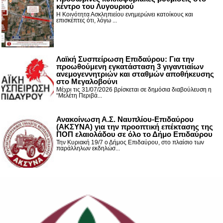
κέντρο του Λυγουριού
Η Κοινότητα Ασκληπιείου ενημερώνει κατοίκους και
επισκέπτες ότι, λόγω ...
Λαϊκή Συσπείρωση Επιδαύρου: Για την
προωθούμενη εγκατάσταση 3 γιγαντιαίων
ανεμογεννητριών και σταθμών αποθήκευσης
στο Μεγαλοβούνι
Μέχρι τις 31/07/2026 βρίσκεται σε δημόσια διαβούλευση η
“Μελέτη Περιβά...
Ανακοίνωση Α.Σ. Ναυπλίου-Επιδαύρου
(ΑΚΣΥΝΑ) για την προοπτική επέκτασης της
ΠΟΠ ελαιολάδου σε όλο το Δήμο Επιδαύρου
Την Κυριακή 19/7 ο Δήμος Επιδαύρου, στο πλαίσιο των
παράλληλων εκδηλώσ...