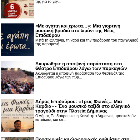
της για το γεγ...
«Με αγάπη και έρωτα…»: Μια γιορτινή
μουσική βραδιά στο λιμάνι της Νέας
Επιδαύρου
Μετά τη ζωντάνια, τη χαρά και την παράδοση του πανηγυριού
της παραμονή...
Ακυρώθηκε η αποψινή παράσταση στο
Θέατρο Επιδαύρου λόγω των πυρκαγιών
Ακυρώνεται η αποψινή παράσταση του Φεστιβάλ της
Επιδαύρου λόγω των πύρ...
Δήμος Επιδαύρου: «Τρεις Φωνές... Μια
Καρδιά» - Ένα μουσικό ταξίδι στο ελληνικό
τραγούδι στην Πλατεία Δήμαινας
Ο Δήμος Επιδαύρου και η Κοινότητα Δήμαινας προσκαλούν
κατοίκους και επ...
Προσωρινές κυκλοφοριακές ρυθμίσεις στο