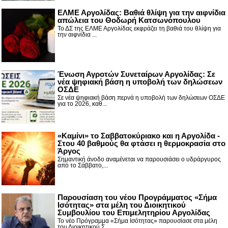
ΕΛΜΕ Αργολίδας: Βαθιά θλίψη για την αιφνίδια
απώλεια του Θοδωρή Κατσωνόπουλου
Το ΔΣ της ΕΛΜΕ Αργολίδας εκφράζει τη βαθιά του θλίψη για
την αιφνίδια ...
Ένωση Αγροτών Συνεταίρων Αργολίδας: Σε
νέα ψηφιακή βάση η υποβολή των δηλώσεων
ΟΣΔΕ
Σε νέα ψηφιακή βάση περνά η υποβολή των δηλώσεων ΟΣΔΕ
για το 2026, καθ...
«Καμίνι» το Σαββατοκύριακο και η Αργολίδα -
Στου 40 βαθμούς θα φτάσει η θερμοκρασία στο
Άργος
Σημαντική άνοδο αναμένεται να παρουσιάσει ο υδράργυρος
από το Σάββατο,...
Παρουσίαση του νέου Προγράμματος «Σήμα
Ισότητας» στα μέλη του Διοικητικού
Συμβουλίου του Επιμελητηρίου Αργολίδας
Το νέο Πρόγραμμα «Σήμα Ισότητας» παρουσίασε στα μέλη
του Διοικητικού Σ...