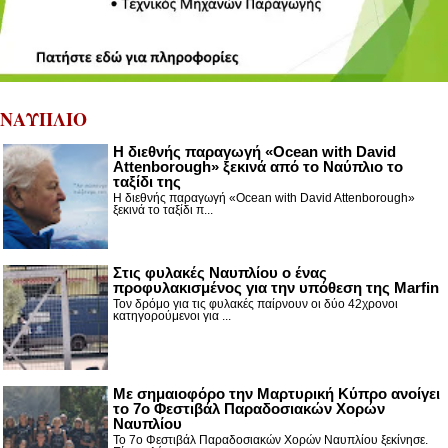
ΝΑΥΠΛΙΟ
Η διεθνής παραγωγή «Ocean with David
Attenborough» ξεκινά από το Ναύπλιο το
ταξίδι της
Η διεθνής παραγωγή «Ocean with David Attenborough»
ξεκινά το ταξίδι π...
Στις φυλακές Ναυπλίου ο ένας
προφυλακισμένος για την υπόθεση της Marfin
Τον δρόμο για τις φυλακές παίρνουν οι δύο 42χρονοι
κατηγορούμενοι για ...
Με σημαιοφόρο την Μαρτυρική Κύπρο ανοίγει
το 7ο Φεστιβάλ Παραδοσιακών Χορών
Ναυπλίου
Το 7ο Φεστιβάλ Παραδοσιακών Χορών Ναυπλίου ξεκίνησε.