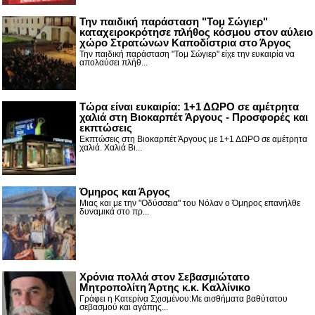
Την παιδική παράσταση "Τομ Σώγιερ"
καταχειροκρότησε πλήθος κόσμου στον αύλειο
χώρο Στρατώνων Καποδίστρια στο Άργος
Την παιδική παράσταση "Τομ Σώγιερ" είχε την ευκαιρία να
απολαύσει πλήθ...
Τώρα είναι ευκαιρία: 1+1 ΔΩΡΟ σε αμέτρητα
χαλιά στη Βιοκαρπέτ Άργους - Προσφορές και
εκπτώσεις
Εκπτώσεις στη Βιοκαρπέτ Άργους με 1+1 ΔΩΡΟ σε αμέτρητα
χαλιά. Χαλιά Βι...
Όμηρος και Άργος
Μιας και με την "Οδύσσεια" του Νόλαν ο Όμηρος επανήλθε
δυναμικά στο πρ...
Χρόνια πολλά στον Σεβασμιώτατο
Μητροπολίτη Άρτης κ.κ. Καλλίνικο
Γράφει η Κατερίνα Σχισμένου:Με αισθήματα βαθύτατου
σεβασμού και αγάπης...